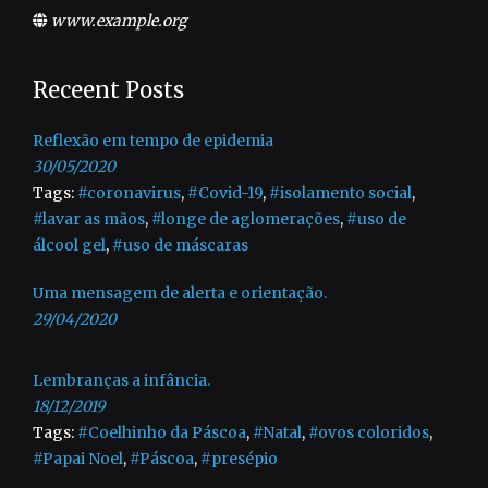
www.example.org
Receent Posts
Reflexão em tempo de epidemia
30/05/2020
Tags:
#coronavirus
,
#Covid-19
,
#isolamento social
,
#lavar as mãos
,
#longe de aglomerações
,
#uso de
álcool gel
,
#uso de máscaras
Uma mensagem de alerta e orientação.
29/04/2020
Lembranças a infância.
18/12/2019
Tags:
#Coelhinho da Páscoa
,
#Natal
,
#ovos coloridos
,
#Papai Noel
,
#Páscoa
,
#presépio