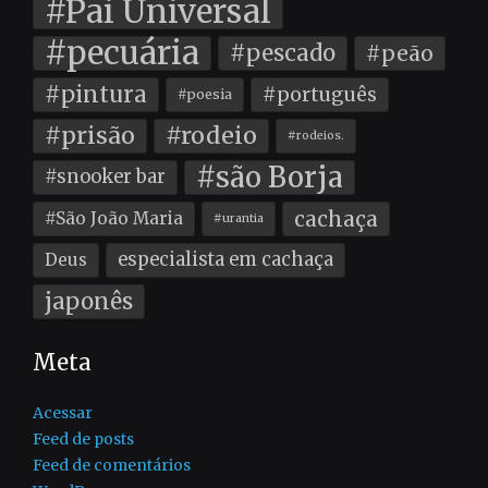
#Pai Universal
#pecuária
#pescado
#peão
#pintura
#português
#poesia
#prisão
#rodeio
#rodeios.
#são Borja
#snooker bar
cachaça
#São João Maria
#urantia
especialista em cachaça
Deus
japonês
Meta
Acessar
Feed de posts
Feed de comentários