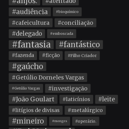
#anjos.
#atentado
#audiência
#bioquímico
#cafeicultura
#conciliação
#delegado
#emboscada
#fantasia
#fantástico
#fazenda
#ficção
#Filho Criador
#gaúcho
#Getúlio Dorneles Vargas
#investigação
#Getúlio Vargas
#João Goulart
#leite
#laticínios
#litígios de divisas
#metalúrgico
#mineiro
#operário.
#monges