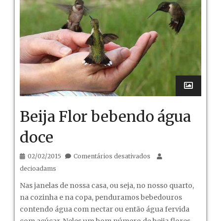
Beija Flor bebendo água
doce
em
02/02/2015
Comentários desativados
Beija
decioadams
Flor
Nas janelas de nossa casa, ou seja, no nosso quarto,
bebendo
na cozinha e na copa, penduramos bebedouros
água
contendo água com nectar ou então água fervida
doce