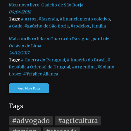
Meu novo livro: Gaúcho de São Borja
04/04/2018
Tags:
# Arroz
,
#fazenda
,
#financiamento coletivo
,
#Gado
,
#gaúcho de São Borja
,
#rodeios.
,
família
Mais um livro lido: A Guerra do Paraguai, por Luiz
Octávio de Lima
24/12/2017
Tags:
# Guerra do Paraguai
,
# Império do Brasil
,
#
República Oriental do Uruguai
,
#Argentina
,
#Solano
Lopez
,
#Tríplice Aliança
Read More Posts
Tags
#advogado
#agricultura