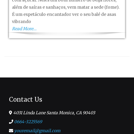
com açúcar. Neles um bom número de beija flores,
além de saíras e sanhaços, vem matar a sede (fome).
É um espetáculo encantador ver o seu balé de asas
vibrando
Read More…
Contact Us
4031 Linda Lane Santa Monica, CA 90403
0664-3225569
youremail@gmail.com