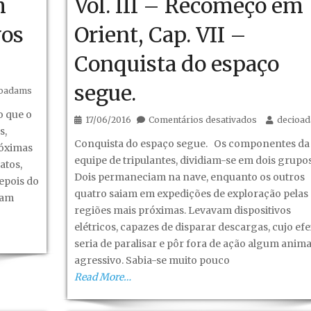
m
Vol. III – Recomeço em
vos
Orient, Cap. VII –
Conquista do espaço
segue.
ioadams
o
 que o
em
17/06/2016
Comentários desativados
decioa
s,
Fantástico
Conquista do espaço segue. Os componentes da
róximas
Mundo
equipe de tripulantes, dividiam-se em dois grupos
atos,
Novo-
Dois permaneciam na nave, enquanto os outros
depois do
Vol.
quatro saiam em expedições de exploração pelas
iam
III
regiões mais próximas. Levavam dispositivos
–
o
elétricos, capazes de disparar descargas, cujo efe
Recomeço
seria de paralisar e pôr fora de ação algum anima
em
agressivo. Sabia-se muito pouco
Orient,
Read More…
Cap.
VII