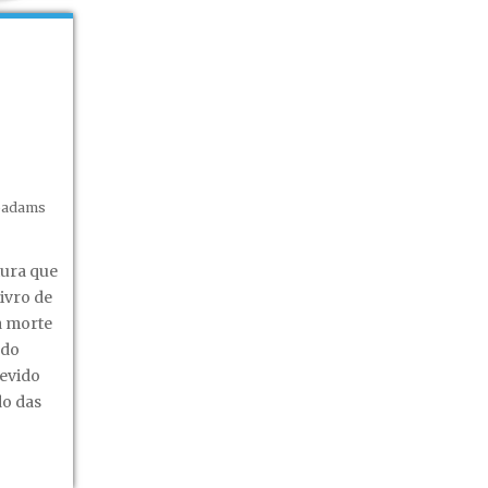
oadams
ia
aterna
tura que
ivro de
 a morte
 do
devido
o das