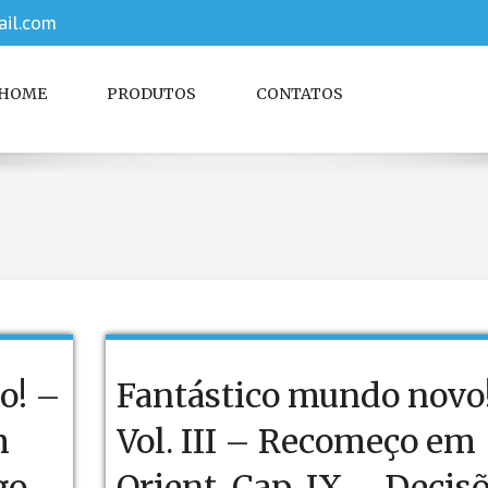
il.com
HOME
PRODUTOS
CONTATOS
o! –
Fantástico mundo novo
m
Vol. III – Recomeço em
go.
Orient. Cap. IX – Decis