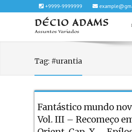
+9999-9999999
example@gma
DÉCIO ADAMS
Assuntos Variados
Tag:
#urantia
Fantástico mundo nov
Vol. III – Recomeço e
Orient. Cap. X – Epílo