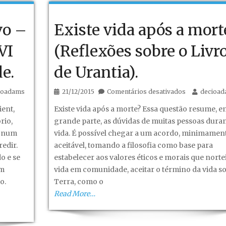
–
Conquista
vo –
Existe vida após a mort
do
espaço
VI
(Reflexões sobre o Livr
segue.
e.
de Urantia).
em
ioadams
21/12/2015
Comentários desativados
decioa
co
Existe
ent,
Existe vida após a morte? Essa questão resume, e
vida
rio,
grande parte, as dúvidas de muitas pessoas duran
após
, num
vida. É possível chegar a um acordo, minimamen
a
edir.
aceitável, tomando a filosofia como base para
morte?
o e se
estabelecer aos valores éticos e morais que norte
(Reflexões
em
vida em comunidade, aceitar o término da vida so
sobre
o.
Terra, como o
o
Read More…
Livro
de
Urantia).