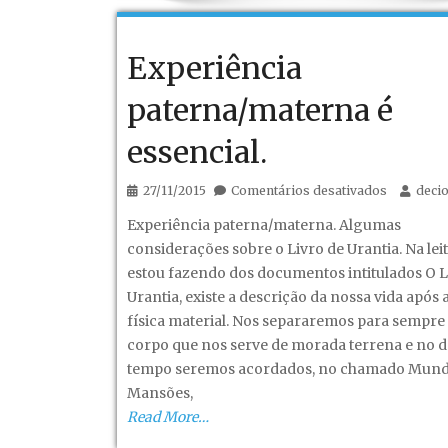
anos
mais
Experiência
tarde.
paterna/materna é
essencial.
em
27/11/2015
Comentários desativados
deci
Experiênc
Experiência paterna/materna. Algumas
paterna/m
considerações sobre o Livro de Urantia. Na lei
é
estou fazendo dos documentos intitulados O L
essencial.
Urantia, existe a descrição da nossa vida após
física material. Nos separaremos para sempre
corpo que nos serve de morada terrena e no 
tempo seremos acordados, no chamado Mund
Mansões,
Read More…