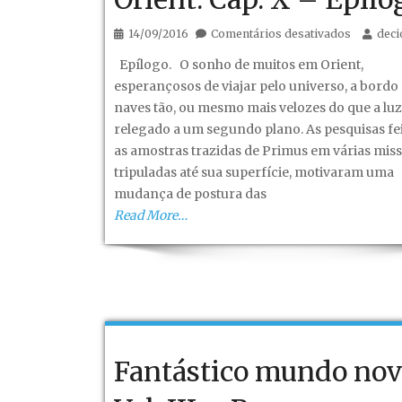
em
14/09/2016
Comentários desativados
dec
Fantástic
Epílogo. O sonho de muitos em Orient,
mundo
esperançosos de viajar pelo universo, a bordo
novo!
naves tão, ou mesmo mais velozes do que a luz
–
relegado a um segundo plano. As pesquisas fe
Vol.
as amostras trazidas de Primus em várias mis
III
tripuladas até sua superfície, motivaram uma
–
mudança de postura das
Recomeç
Read More…
em
Orient.
Cap.
X
–
Epílogo.
Fantástico mundo nov