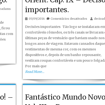
importantes.
ioadams
o
em
05/09/2016
Comentários desativados
decioa
 de
Fantástico
Decisões importantes Tão logo se instalaram e
, ficou
mundo
confortáveis cômodos, os três casais se livraram 
itas com
novo!
últimas peças de vestuário que haviam usado nos
sões
–
longos anos de viagem. Estavam cansados daque
Vol.
vestimentas de mesma cor, com os mesmos
III
o
dispositivos e, depois de um banho repousante,
–
vestiram roupas confortáveis e um pouco folgada
Recomeço
Por mais que
em
Read More…
Orient.
Cap.
IX
–
o! –
Fantástico Mundo Nov
Decisões
importantes.