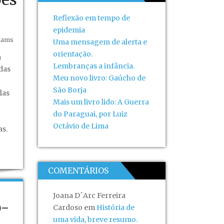
Reflexão em tempo de
epidemia
dams
Uma mensagem de alerta e
orientação.
m
Lembranças a infância.
das
Meu novo livro: Gaúcho de
São Borja
las
Mais um livro lido: A Guerra
do Paraguai, por Luiz
Octávio de Lima
s.
COMENTÁRIOS
Joana D´Arc Ferreira
o-
Cardoso
em
História de
uma vida, breve resumo.