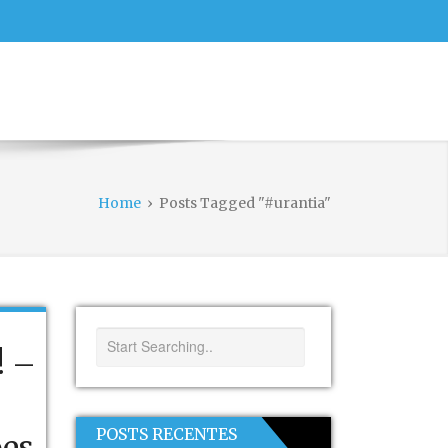
Home
›
Posts Tagged "#urantia"
! –
POSTS RECENTES
ões