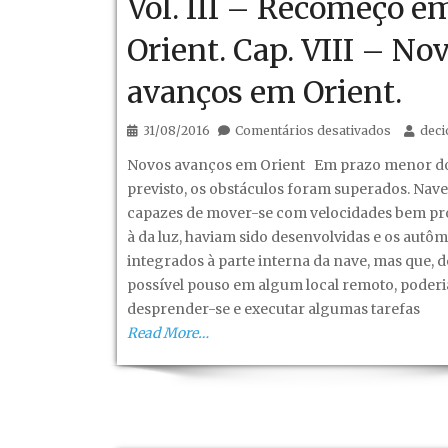
Vol. III – Recomeço e
Orient. Cap. VIII – No
avanços em Orient.
em
31/08/2016
Comentários desativados
dec
Fantástic
Novos avanços em Orient Em prazo menor do
mundo
previsto, os obstáculos foram superados. Nave
novo!
capazes de mover-se com velocidades bem p
–
à da luz, haviam sido desenvolvidas e os autôm
Vol.
integrados à parte interna da nave, mas que, 
III
possível pouso em algum local remoto, poder
–
desprender-se e executar algumas tarefas
Recomeç
Read More…
em
Orient.
Cap.
VIII
–