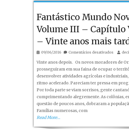
Novos
avanços
Fantástico Mundo No
em
Orient.
Volume III – Capítulo 
– Vinte anos mais tard
em
09/06/2016
Comentários desativados
dec
Fantásti
Vinte anos depois. Os novos moradores de Ori
Mundo
prosseguiram em sua faina de ocupar o territó
Novo
desenvolver atividades agrícolas e industriais
–
ritmo acelerado. Pareciam ter pressa em progr
Volume
Por toda parte se viam sorrisos, gente cantand
III
cumprimentando alegremente. As colônias, 
–
questão de poucos anos, dobraram a populaçã
Capítulo
Famílias numerosas, com
VI
Read More…
–
Vinte