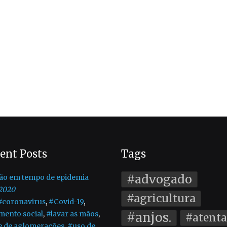
ent Posts
Tags
#advogado
ão em tempo de epidemia
2020
#agricultura
#coronavirus
,
#Covid-19
,
mento social
,
#lavar as mãos
,
#anjos.
#atent
e de aglomerações
,
#uso de