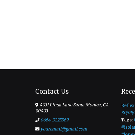
Contact Us
Rece
4031 Linda Lane Santa Monica, CA
Reflex
90403
30/05/
0664-3225569
Tags:
#isola
youremail@gmail.com
#long