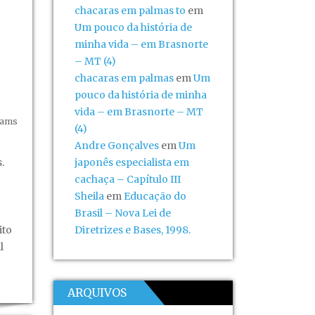
chacaras em palmas to
em
Um pouco da história de
minha vida – em Brasnorte
– MT (4)
chacaras em palmas
em
Um
pouco da história de minha
vida – em Brasnorte – MT
dams
(4)
Andre Gonçalves
em
Um
.
japonês especialista em
cachaça – Capítulo III
Sheila
em
Educação do
Brasil – Nova Lei de
ito
Diretrizes e Bases, 1998.
l
ARQUIVOS