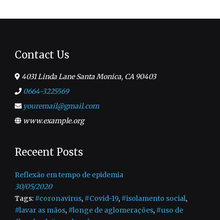
Contact Us
4031 Linda Lane Santa Monica, CA 90403
0664-3225569
youremail@gmail.com
www.example.org
Receent Posts
Reflexão em tempo de epidemia
30/05/2020
Tags:
#coronavirus
,
#Covid-19
,
#isolamento social
,
#lavar as mãos
,
#longe de aglomerações
,
#uso de