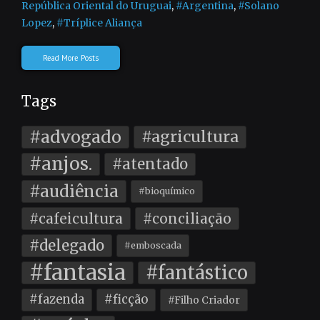
República Oriental do Uruguai
,
#Argentina
,
#Solano
Lopez
,
#Tríplice Aliança
Read More Posts
Tags
#advogado
#agricultura
#anjos.
#atentado
#audiência
#bioquímico
#cafeicultura
#conciliação
#delegado
#emboscada
#fantasia
#fantástico
#fazenda
#ficção
#Filho Criador