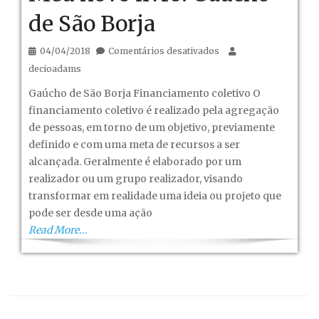
de São Borja
em
04/04/2018
Comentários desativados
Meu
decioadams
novo
Gaúcho de São Borja Financiamento coletivo O
livro:
financiamento coletivo é realizado pela agregação
Gaúcho
de pessoas, em torno de um objetivo, previamente
de
definido e com uma meta de recursos a ser
São
alcançada. Geralmente é elaborado por um
Borja
realizador ou um grupo realizador, visando
transformar em realidade uma ideia ou projeto que
pode ser desde uma ação
Read More…