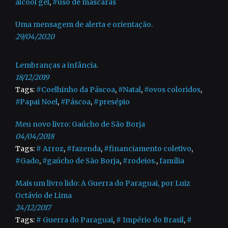
álcool gel
,
#uso de máscaras
Uma mensagem de alerta e orientação.
29/04/2020
Lembranças a infância.
18/12/2019
Tags:
#Coelhinho da Páscoa
,
#Natal
,
#ovos coloridos
,
#Papai Noel
,
#Páscoa
,
#presépio
Meu novo livro: Gaúcho de São Borja
04/04/2018
Tags:
# Arroz
,
#fazenda
,
#financiamento coletivo
,
#Gado
,
#gaúcho de São Borja
,
#rodeios.
,
família
Mais um livro lido: A Guerra do Paraguai, por Luiz
Octávio de Lima
24/12/2017
Tags:
# Guerra do Paraguai
,
# Império do Brasil
,
#