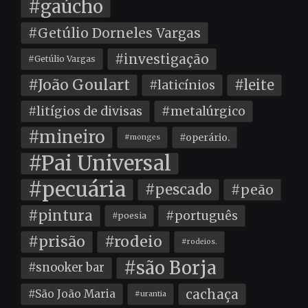
#gaúcho
#Getúlio Dorneles Vargas
#investigação
#Getúlio Vargas
#João Goulart
#leite
#laticínios
#litígios de divisas
#metalúrgico
#mineiro
#operário.
#monges
#Pai Universal
#pecuária
#pescado
#peão
#pintura
#português
#poesia
#prisão
#rodeio
#rodeios.
#são Borja
#snooker bar
cachaça
#São João Maria
#urantia