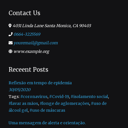
Contact Us
4031 Linda Lane Santa Monica, CA 90403
0664-3225569
youremail@gmail.com
www.example.org
Receent Posts
Reflexão em tempo de epidemia
30/05/2020
Tags:
#coronavirus
,
#Covid-19
,
#isolamento social
,
#lavar as mãos
,
#longe de aglomerações
,
#uso de
álcool gel
,
#uso de máscaras
Uma mensagem de alerta e orientação.