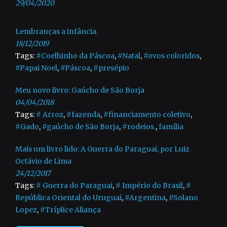
29/04/2020
Lembranças a infância.
18/12/2019
Tags:
#Coelhinho da Páscoa
,
#Natal
,
#ovos coloridos
,
#Papai Noel
,
#Páscoa
,
#presépio
Meu novo livro: Gaúcho de São Borja
04/04/2018
Tags:
# Arroz
,
#fazenda
,
#financiamento coletivo
,
#Gado
,
#gaúcho de São Borja
,
#rodeios.
,
família
Mais um livro lido: A Guerra do Paraguai, por Luiz
Octávio de Lima
24/12/2017
Tags:
# Guerra do Paraguai
,
# Império do Brasil
,
#
República Oriental do Uruguai
,
#Argentina
,
#Solano
Lopez
,
#Tríplice Aliança