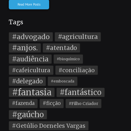
Read More Posts
Tags
#advogado
#agricultura
#anjos.
#atentado
#audiência
#bioquímico
#cafeicultura
#conciliação
#delegado
#emboscada
#fantasia
#fantástico
#fazenda
#ficção
#Filho Criador
#gaúcho
#Getúlio Dorneles Vargas