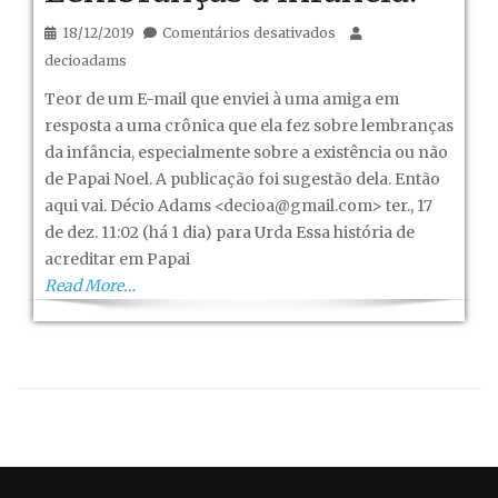
em
18/12/2019
Comentários desativados
Lembranças
decioadams
a
Teor de um E-mail que enviei à uma amiga em
infância.
resposta a uma crônica que ela fez sobre lembranças
da infância, especialmente sobre a existência ou não
de Papai Noel. A publicação foi sugestão dela. Então
aqui vai. Décio Adams <
decioa@gmail.com
> ter., 17
de dez. 11:02 (há 1 dia) para Urda Essa história de
acreditar em Papai
Read More…