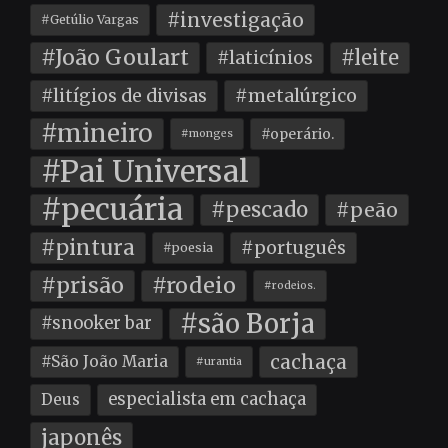
#investigação
#Getúlio Vargas
#João Goulart
#leite
#laticínios
#litígios de divisas
#metalúrgico
#mineiro
#operário.
#monges
#Pai Universal
#pecuária
#pescado
#peão
#pintura
#português
#poesia
#prisão
#rodeio
#rodeios.
#são Borja
#snooker bar
cachaça
#São João Maria
#urantia
especialista em cachaça
Deus
japonês