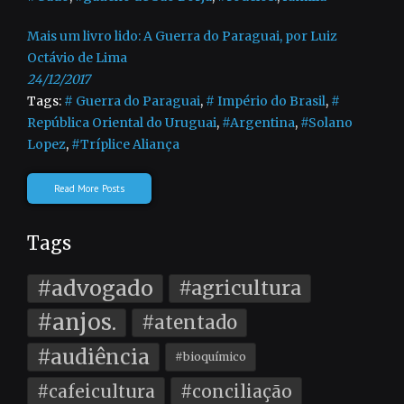
Mais um livro lido: A Guerra do Paraguai, por Luiz
Octávio de Lima
24/12/2017
Tags:
# Guerra do Paraguai
,
# Império do Brasil
,
#
República Oriental do Uruguai
,
#Argentina
,
#Solano
Lopez
,
#Tríplice Aliança
Read More Posts
Tags
#advogado
#agricultura
#anjos.
#atentado
#audiência
#bioquímico
#cafeicultura
#conciliação