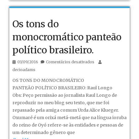
IX
–
Decisões
Os tons do
importantes.
monocromático panteão
político brasileiro.
em
03/09/2016
Comentários desativados
Os
decioadams
tons
OS TONS DO MONOCROMÁTICO
do
PANTEÃO POLÍTICO BRASILEIRO: Raul Longo
monocromático
Obs: Peço permissão ao jornalista Raul Longo de
panteão
reproduzir no meu blog seu texto, que me foi
político
repassado pela amiga comum Urda Alice Klueger.
brasileiro.
Oxumaré é um orixá metá-metá que na língua ioruba
do reino de Oyó refere-se às entidades e pessoas de
um determinado gênero que