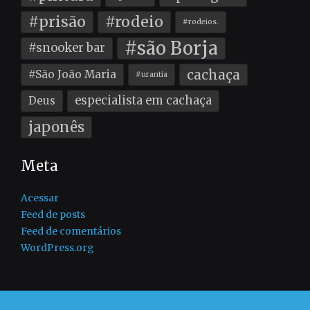
#prisão
#rodeio
#rodeios.
#são Borja
#snooker bar
cachaça
#São João Maria
#urantia
especialista em cachaça
Deus
japonês
Meta
Acessar
Feed de posts
Feed de comentários
WordPress.org