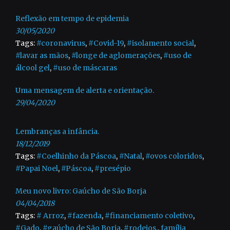
Reflexão em tempo de epidemia
30/05/2020
Tags:
#coronavirus
,
#Covid-19
,
#isolamento social
,
#lavar as mãos
,
#longe de aglomerações
,
#uso de
álcool gel
,
#uso de máscaras
Uma mensagem de alerta e orientação.
29/04/2020
Lembranças a infância.
18/12/2019
Tags:
#Coelhinho da Páscoa
,
#Natal
,
#ovos coloridos
,
#Papai Noel
,
#Páscoa
,
#presépio
Meu novo livro: Gaúcho de São Borja
04/04/2018
Tags:
# Arroz
,
#fazenda
,
#financiamento coletivo
,
#Gado
,
#gaúcho de São Borja
,
#rodeios.
,
família