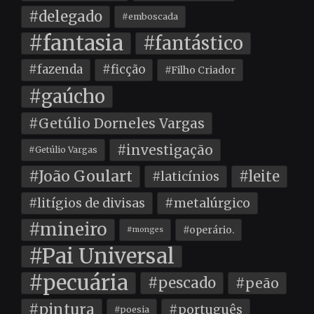
#delegado
#emboscada
#fantasia
#fantástico
#fazenda
#ficção
#Filho Criador
#gaúcho
#Getúlio Dorneles Vargas
#investigação
#Getúlio Vargas
#João Goulart
#leite
#laticínios
#litígios de divisas
#metalúrgico
#mineiro
#operário.
#monges
#Pai Universal
#pecuária
#pescado
#peão
#pintura
#português
#poesia