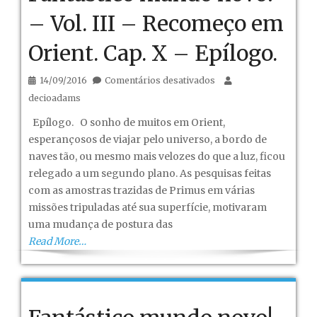
– Vol. III – Recomeço em
Orient. Cap. X – Epílogo.
em
14/09/2016
Comentários desativados
Fantástico
decioadams
mundo
Epílogo. O sonho de muitos em Orient,
novo!
esperançosos de viajar pelo universo, a bordo de
–
naves tão, ou mesmo mais velozes do que a luz, ficou
Vol.
relegado a um segundo plano. As pesquisas feitas
III
com as amostras trazidas de Primus em várias
–
missões tripuladas até sua superfície, motivaram
Recomeço
uma mudança de postura das
em
Read More…
Orient.
Cap.
X
–
Epílogo.