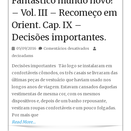
Fantástico mundo novo!
– Vol. III – Recomeço em
Orient. Cap. IX –
Decisões importantes.
em
05/09/2016
Comentários desativados
Fantástico
decioadams
mundo
Decisões importantes Tão logo se instalaram em
novo!
confortáveis cômodos, os três casais se livraram das
–
últimas peças de vestuário que haviam usado nos
Vol.
longos anos de viagem. Estavam cansados daquelas
III
vestimentas de mesma cor, com os mesmos
–
dispositivos e, depois de um banho repousante,
Recomeço
vestiram roupas confortáveis e um pouco folgadas.
em
Por mais que
Orient.
Read More…
Cap.