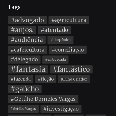
Tags
#advogado
#agricultura
#anjos.
#atentado
#audiência
#bioquímico
#cafeicultura
#conciliação
#delegado
#emboscada
#fantasia
#fantástico
#fazenda
#ficção
#Filho Criador
#gaúcho
#Getúlio Dorneles Vargas
#investigação
#Getúlio Vargas