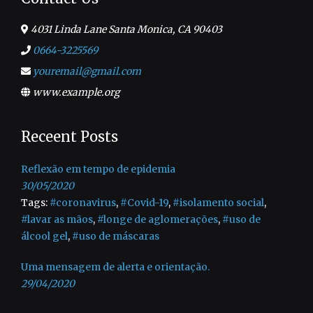
4031 Linda Lane Santa Monica, CA 90403
0664-3225569
youremail@gmail.com
www.example.org
Receent Posts
Reflexão em tempo de epidemia
30/05/2020
Tags:
#coronavirus
,
#Covid-19
,
#isolamento social
,
#lavar as mãos
,
#longe de aglomerações
,
#uso de
álcool gel
,
#uso de máscaras
Uma mensagem de alerta e orientação.
29/04/2020