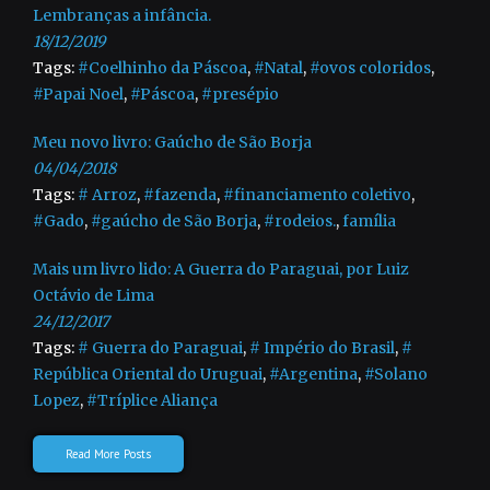
Lembranças a infância.
18/12/2019
Tags:
#Coelhinho da Páscoa
,
#Natal
,
#ovos coloridos
,
#Papai Noel
,
#Páscoa
,
#presépio
Meu novo livro: Gaúcho de São Borja
04/04/2018
Tags:
# Arroz
,
#fazenda
,
#financiamento coletivo
,
#Gado
,
#gaúcho de São Borja
,
#rodeios.
,
família
Mais um livro lido: A Guerra do Paraguai, por Luiz
Octávio de Lima
24/12/2017
Tags:
# Guerra do Paraguai
,
# Império do Brasil
,
#
República Oriental do Uruguai
,
#Argentina
,
#Solano
Lopez
,
#Tríplice Aliança
Read More Posts