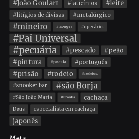
#João Goulart
#leite
#laticínios
#litígios de divisas
#metalúrgico
#mineiro
#operário.
#monges
#Pai Universal
#pecuária
#pescado
#peão
#pintura
#português
#poesia
#prisão
#rodeio
#rodeios.
#são Borja
#snooker bar
cachaça
#São João Maria
#urantia
especialista em cachaça
Deus
japonês
Meta