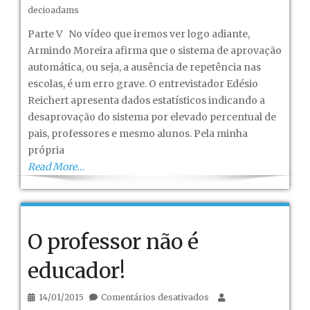
O
decioadams
professor
Parte V No vídeo que iremos ver logo adiante,
não
Armindo Moreira afirma que o sistema de aprovação
é
automática, ou seja, a ausência de repetência nas
educador!
escolas, é um erro grave. O entrevistador Edésio
–
Reichert apresenta dados estatísticos indicando a
Parte
desaprovação do sistema por elevado percentual de
V
pais, professores e mesmo alunos. Pela minha
própria
Read More…
O professor não é
educador!
em
14/01/2015
Comentários desativados