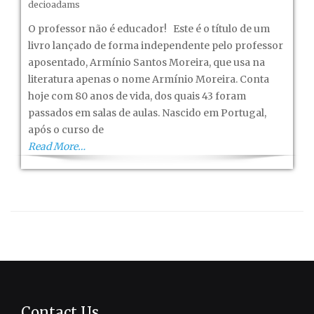
O
decioadams
professor
O professor não é educador! Este é o título de um
não
livro lançado de forma independente pelo professor
é
aposentado, Armínio Santos Moreira, que usa na
educador!
literatura apenas o nome Armínio Moreira. Conta
hoje com 80 anos de vida, dos quais 43 foram
passados em salas de aulas. Nascido em Portugal,
após o curso de
Read More…
Contact Us