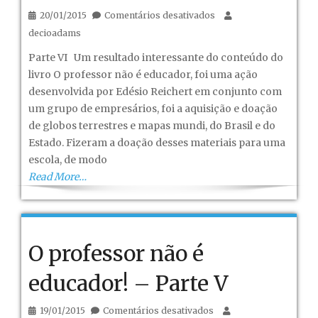
em
20/01/2015
Comentários desativados
O
decioadams
professor
Parte VI Um resultado interessante do conteúdo do
não
livro O professor não é educador, foi uma ação
é
desenvolvida por Edésio Reichert em conjunto com
educador!
um grupo de empresários, foi a aquisição e doação
–
de globos terrestres e mapas mundi, do Brasil e do
Parte
Estado. Fizeram a doação desses materiais para uma
VI
escola, de modo
Read More…
O professor não é
educador! – Parte V
em
19/01/2015
Comentários desativados