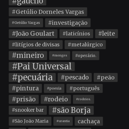
#gaúcho
#Getúlio Dorneles Vargas
#investigação
#Getúlio Vargas
#João Goulart
#leite
#laticínios
#litígios de divisas
#metalúrgico
#mineiro
#operário.
#monges
#Pai Universal
#pecuária
#pescado
#peão
#pintura
#português
#poesia
#prisão
#rodeio
#rodeios.
#são Borja
#snooker bar
cachaça
#São João Maria
#urantia