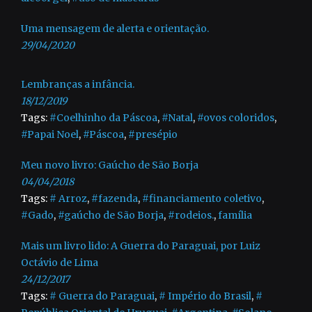
Uma mensagem de alerta e orientação.
29/04/2020
Lembranças a infância.
18/12/2019
Tags:
#Coelhinho da Páscoa
,
#Natal
,
#ovos coloridos
,
#Papai Noel
,
#Páscoa
,
#presépio
Meu novo livro: Gaúcho de São Borja
04/04/2018
Tags:
# Arroz
,
#fazenda
,
#financiamento coletivo
,
#Gado
,
#gaúcho de São Borja
,
#rodeios.
,
família
Mais um livro lido: A Guerra do Paraguai, por Luiz
Octávio de Lima
24/12/2017
Tags:
# Guerra do Paraguai
,
# Império do Brasil
,
#