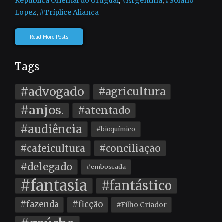
República Oriental do Uruguai
,
#Argentina
,
#Solano
Lopez
,
#Tríplice Aliança
Read More Posts
Tags
#advogado
#agricultura
#anjos.
#atentado
#audiência
#bioquímico
#cafeicultura
#conciliação
#delegado
#emboscada
#fantasia
#fantástico
#fazenda
#ficção
#Filho Criador