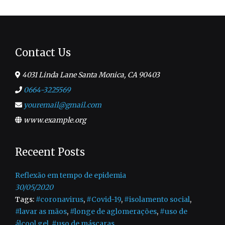
Contact Us
4031 Linda Lane Santa Monica, CA 90403
0664-3225569
youremail@gmail.com
www.example.org
Receent Posts
Reflexão em tempo de epidemia
30/05/2020
Tags:
#coronavirus
,
#Covid-19
,
#isolamento social
,
#lavar as mãos
,
#longe de aglomerações
,
#uso de
álcool gel
,
#uso de máscaras