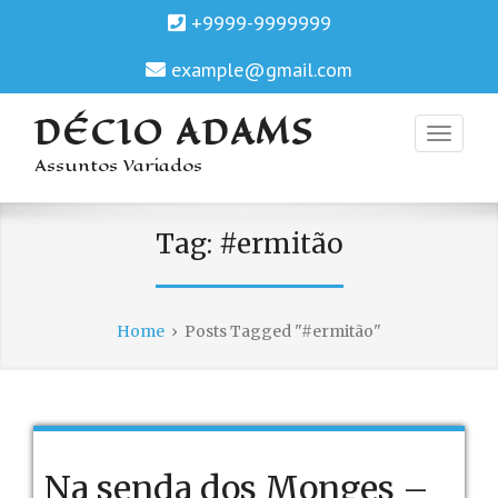
+9999-9999999
example@gmail.com
DÉCIO ADAMS
Assuntos Variados
Tag:
#ermitão
Home
›
Posts Tagged "#ermitão"
Na senda dos Monges –