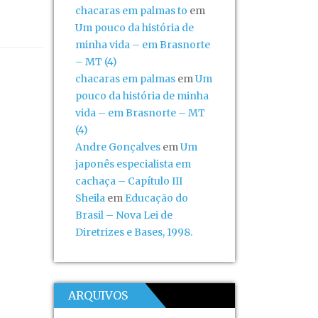
chacaras em palmas to
em
Um pouco da história de
minha vida – em Brasnorte
– MT (4)
chacaras em palmas
em
Um
pouco da história de minha
vida – em Brasnorte – MT
(4)
Andre Gonçalves
em
Um
japonês especialista em
cachaça – Capítulo III
Sheila
em
Educação do
Brasil – Nova Lei de
Diretrizes e Bases, 1998.
ARQUIVOS