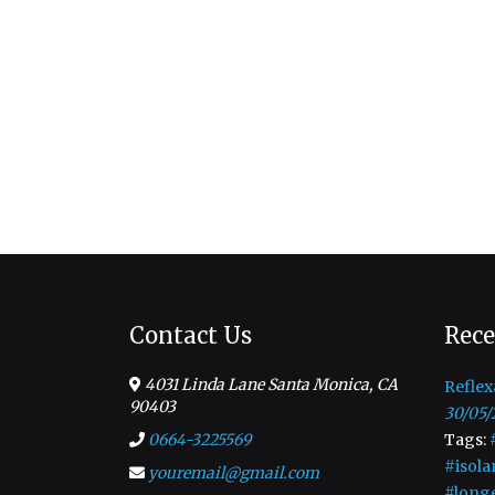
Contact Us
Rece
4031 Linda Lane Santa Monica, CA
Reflex
90403
30/05/
0664-3225569
Tags:
#isola
youremail@gmail.com
#long