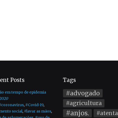
ent Posts
Tags
#advogado
ão em tempo de epidemia
2020
#agricultura
#coronavirus
,
#Covid-19
,
mento social
,
#lavar as mãos
,
#anjos.
#atent
e de aglomerações
,
#uso de