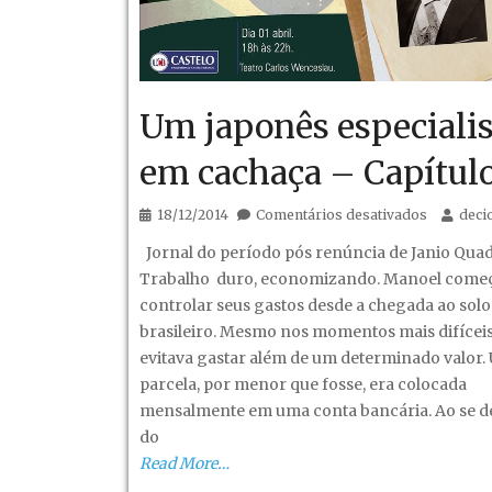
Um japonês especialis
em cachaça – Capítulo
em
18/12/2014
Comentários desativados
deci
Um
Jornal do período pós renúncia de Janio Quad
japonês
Trabalho duro, economizando. Manoel começ
especialis
controlar seus gastos desde a chegada ao solo
em
brasileiro. Mesmo nos momentos mais difíceis
cachaça
evitava gastar além de um determinado valor.
–
parcela, por menor que fosse, era colocada
Capítulo
mensalmente em uma conta bancária. Ao se d
VII
do
Read More…