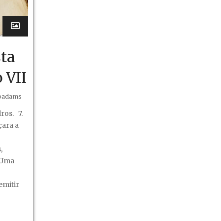
ta
 VII
oadams
ros. 7.
ara a
ta
,
 Uma
emitir