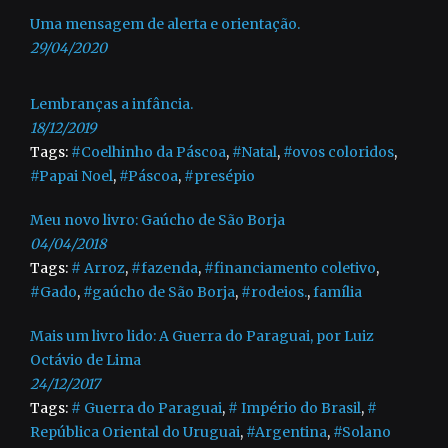
Uma mensagem de alerta e orientação.
29/04/2020
Lembranças a infância.
18/12/2019
Tags:
#Coelhinho da Páscoa
,
#Natal
,
#ovos coloridos
,
#Papai Noel
,
#Páscoa
,
#presépio
Meu novo livro: Gaúcho de São Borja
04/04/2018
Tags:
# Arroz
,
#fazenda
,
#financiamento coletivo
,
#Gado
,
#gaúcho de São Borja
,
#rodeios.
,
família
Mais um livro lido: A Guerra do Paraguai, por Luiz
Octávio de Lima
24/12/2017
Tags:
# Guerra do Paraguai
,
# Império do Brasil
,
#
República Oriental do Uruguai
,
#Argentina
,
#Solano