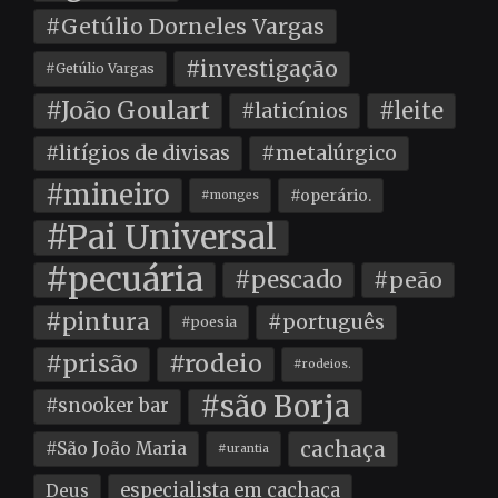
#Getúlio Dorneles Vargas
#investigação
#Getúlio Vargas
#João Goulart
#leite
#laticínios
#litígios de divisas
#metalúrgico
#mineiro
#operário.
#monges
#Pai Universal
#pecuária
#pescado
#peão
#pintura
#português
#poesia
#prisão
#rodeio
#rodeios.
#são Borja
#snooker bar
cachaça
#São João Maria
#urantia
especialista em cachaça
Deus