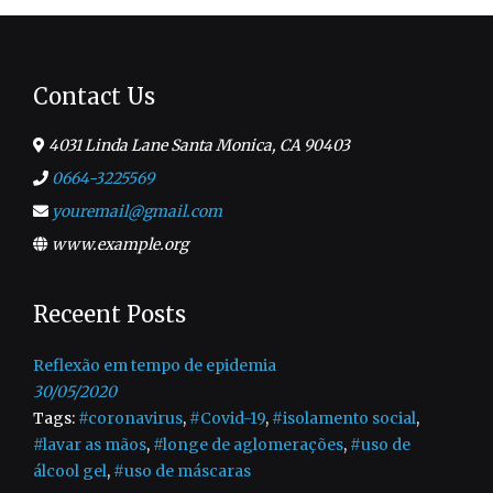
Contact Us
4031 Linda Lane Santa Monica, CA 90403
0664-3225569
youremail@gmail.com
www.example.org
Receent Posts
Reflexão em tempo de epidemia
30/05/2020
Tags:
#coronavirus
,
#Covid-19
,
#isolamento social
,
#lavar as mãos
,
#longe de aglomerações
,
#uso de
álcool gel
,
#uso de máscaras