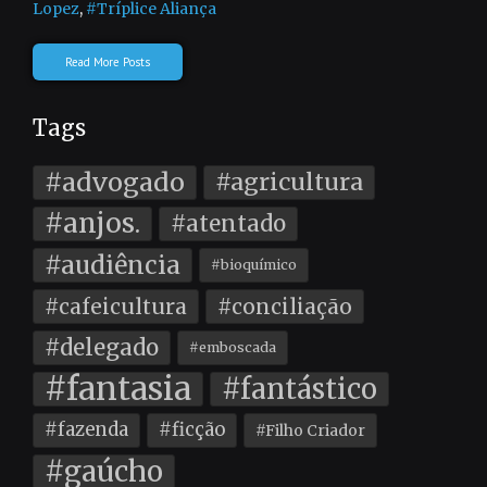
Lopez
,
#Tríplice Aliança
Read More Posts
Tags
#advogado
#agricultura
#anjos.
#atentado
#audiência
#bioquímico
#cafeicultura
#conciliação
#delegado
#emboscada
#fantasia
#fantástico
#fazenda
#ficção
#Filho Criador
#gaúcho