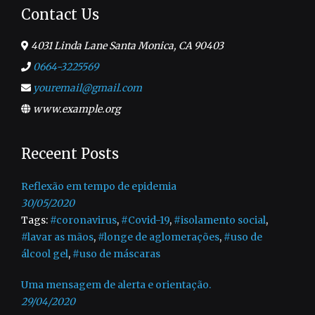
Contact Us
4031 Linda Lane Santa Monica, CA 90403
0664-3225569
youremail@gmail.com
www.example.org
Receent Posts
Reflexão em tempo de epidemia
30/05/2020
Tags:
#coronavirus
,
#Covid-19
,
#isolamento social
,
#lavar as mãos
,
#longe de aglomerações
,
#uso de
álcool gel
,
#uso de máscaras
Uma mensagem de alerta e orientação.
29/04/2020