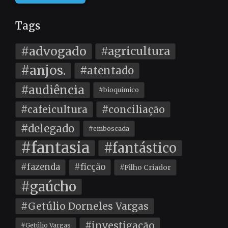
Tags
#advogado
#agricultura
#anjos.
#atentado
#audiência
#bioquímico
#cafeicultura
#conciliação
#delegado
#emboscada
#fantasia
#fantástico
#fazenda
#ficção
#Filho Criador
#gaúcho
#Getúlio Dorneles Vargas
#investigação
#Getúlio Vargas