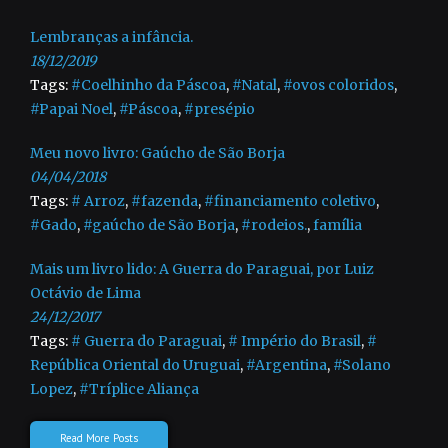
Lembranças a infância.
18/12/2019
Tags:
#Coelhinho da Páscoa
,
#Natal
,
#ovos coloridos
,
#Papai Noel
,
#Páscoa
,
#presépio
Meu novo livro: Gaúcho de São Borja
04/04/2018
Tags:
# Arroz
,
#fazenda
,
#financiamento coletivo
,
#Gado
,
#gaúcho de São Borja
,
#rodeios.
,
família
Mais um livro lido: A Guerra do Paraguai, por Luiz
Octávio de Lima
24/12/2017
Tags:
# Guerra do Paraguai
,
# Império do Brasil
,
#
República Oriental do Uruguai
,
#Argentina
,
#Solano
Lopez
,
#Tríplice Aliança
Read More Posts