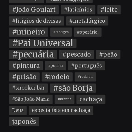
#João Goulart
#leite
#laticínios
#litígios de divisas
#metalúrgico
#mineiro
#operário.
#monges
#Pai Universal
#pecuária
#pescado
#peão
#pintura
#português
#poesia
#prisão
#rodeio
#rodeios.
#são Borja
#snooker bar
cachaça
#São João Maria
#urantia
especialista em cachaça
Deus
japonês