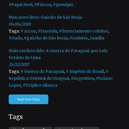
#Papai Noel
,
#Páscoa
,
#presépio
Meu novo livro: Gaúcho de São Borja
04/04/2018
Tags:
# Arroz
,
#fazenda
,
#financiamento coletivo
,
#Gado
,
#gaúcho de São Borja
,
#rodeios.
,
família
Mais um livro lido: A Guerra do Paraguai, por Luiz
Octávio de Lima
24/12/2017
Tags:
# Guerra do Paraguai
,
# Império do Brasil
,
#
República Oriental do Uruguai
,
#Argentina
,
#Solano
Lopez
,
#Tríplice Aliança
Read More Posts
Tags