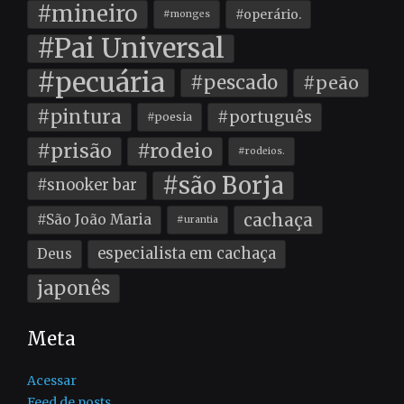
#mineiro
#operário.
#monges
#Pai Universal
#pecuária
#pescado
#peão
#pintura
#português
#poesia
#prisão
#rodeio
#rodeios.
#são Borja
#snooker bar
cachaça
#São João Maria
#urantia
especialista em cachaça
Deus
japonês
Meta
Acessar
Feed de posts