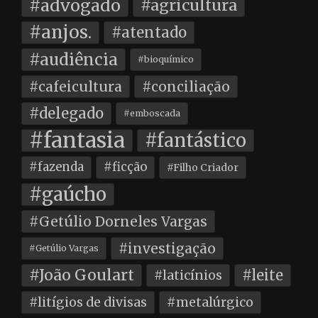
#advogado
#agricultura
#anjos.
#atentado
#audiência
#bioquímico
#cafeicultura
#conciliação
#delegado
#emboscada
#fantasia
#fantástico
#fazenda
#ficção
#Filho Criador
#gaúcho
#Getúlio Dorneles Vargas
#investigação
#Getúlio Vargas
#João Goulart
#leite
#laticínios
#litígios de divisas
#metalúrgico