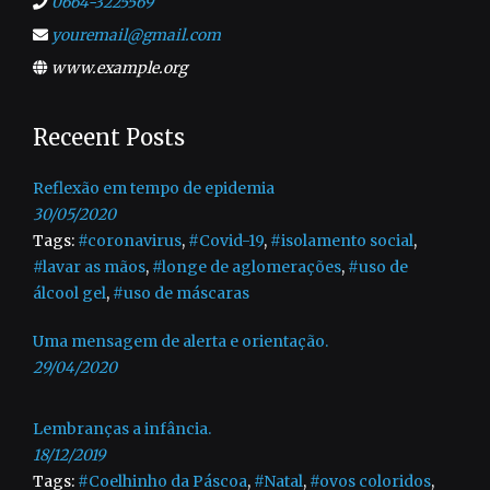
0664-3225569
youremail@gmail.com
www.example.org
Receent Posts
Reflexão em tempo de epidemia
30/05/2020
Tags:
#coronavirus
,
#Covid-19
,
#isolamento social
,
#lavar as mãos
,
#longe de aglomerações
,
#uso de
álcool gel
,
#uso de máscaras
Uma mensagem de alerta e orientação.
29/04/2020
Lembranças a infância.
18/12/2019
Tags:
#Coelhinho da Páscoa
,
#Natal
,
#ovos coloridos
,