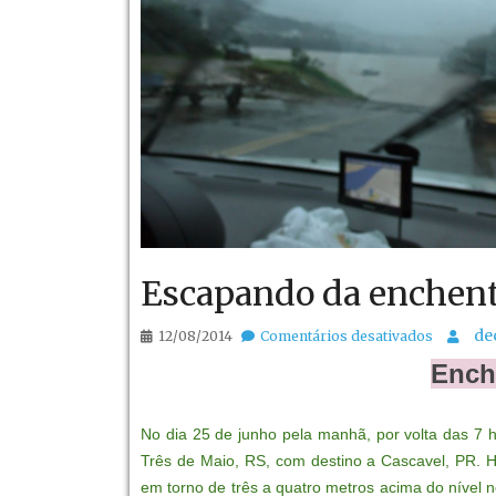
Escapando da enchent
em
de
12/08/2014
Comentários desativados
Escapan
Ench
da
enchente
No dia 25 de junho pela manhã, por volta das 7 
por
Três de Maio, RS, com destino a Cascavel, PR. H
um
em torno de três a quatro metros acima do nível n
triz