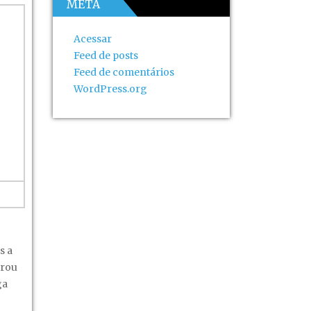
META
Acessar
Feed de posts
Feed de comentários
WordPress.org
s a
orou
ga