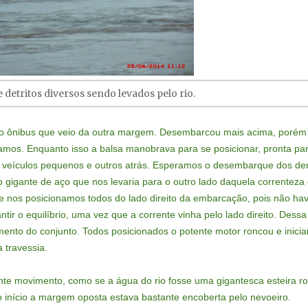
 detritos diversos sendo levados pelo rio.
do ônibus que veio da outra margem. Desembarcou mais acima, porém
mos. Enquanto isso a balsa manobrava para se posicionar, pronta pa
s veículos pequenos e outros atrás. Esperamos o desembarque dos de
 gigante de aço que nos levaria para o outro lado daquela correnteza
 nos posicionamos todos do lado direito da embarcação, pois não hav
antir o equilíbrio, uma vez que a corrente vinha pelo lado direito. Dessa
mento do conjunto. Todos posicionados o potente motor roncou e inici
a travessia.
nte movimento, como se a água do rio fosse uma gigantesca esteira ro
 início a margem oposta estava bastante encoberta pelo nevoeiro.