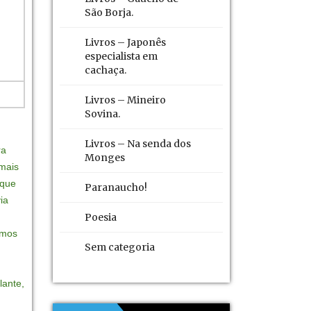
São Borja.
Livros – Japonês
especialista em
cachaça.
Livros – Mineiro
Sovina.
Livros – Na senda dos
ra
Monges
mais
 que
Paranaucho!
ia
Poesia
amos
Sem categoria
lante,