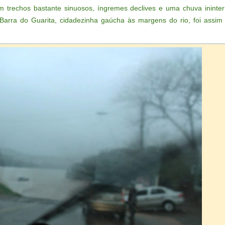
om trechos bastante sinuosos, íngremes declives e uma chuva ininter
arra do Guarita, cidadezinha gaúcha às margens do rio, foi assi