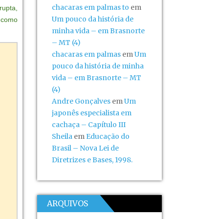
chacaras em palmas to
em
rupta,
Um pouco da história de
m como
minha vida – em Brasnorte
– MT (4)
chacaras em palmas
em
Um
pouco da história de minha
vida – em Brasnorte – MT
(4)
Andre Gonçalves
em
Um
japonês especialista em
cachaça – Capítulo III
Sheila
em
Educação do
Brasil – Nova Lei de
Diretrizes e Bases, 1998.
ARQUIVOS