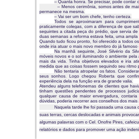
– Quanta honra. Se precisar, pode contar c
– Menos cerimônia, somos antes de mais nada
permanece na mesma.
– Vai ser um bom chefe, tenho certeza.
Todos se aproximaram para cumpriment
praticamente colegas, com a diferença de que sa
seguintes a citada peça do prédio, que servia de
duas semanas a reforma estava feita, uma ampla j
Quando tudo ficou pronto, foi oferecido a todos 
onde iria atuar o mais novo membro do já famoso e
Na manhã seguinte, José Silvério da Silv
móveis novos e o sol iluminando o ambiente pela
mais da vida. Tinha objetivos elevados e iria a
medida que as coisas fossem seguindo seu ritmo p
Não tentaria atropelar os fatos. Considera
seus sonhos. Logo chegou Roberta que confirm
experiência dela na função era de grande valia.
Atendeu alguns telefonemas de clientes que hav
tinham questões pendentes de processos judic
qualquer causa de maior envergadura, contari
dúvidas, poderia recorrer aos conselhos dos mais
Naquela tarde lhe foi passada uma causa que en
suas terras, cercas deslocadas e animais provoca
algumas palavras com o Cel. Onofre Pires, cafeicul
relatórios e dados para promover uma ação indeniz