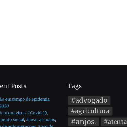
ent Posts
Tags
#advogado
ão em tempo de epidemia
2020
#agricultura
#coronavirus
,
#Covid-19
,
mento social
,
#lavar as mãos
,
#anjos.
#atent
e de aglomerações
,
#uso de