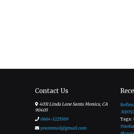
Contact Us
Rece
4031 Linda Lane Santa Monica, CA
Reflex
90403
30/05/
0664-3225569
Tags:
#isola
youremail@gmail.com
#long