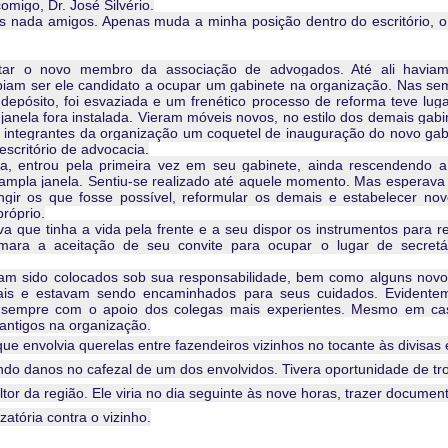
omigo, Dr. José Silvério.
 amigos. Apenas muda a minha posição dentro do escritório, o 
ar o novo membro da associação de advogados. Até ali haviam
biam ser ele candidato a ocupar um gabinete na organização. Nas s
 depósito, foi esvaziada e um frenético processo de reforma teve lug
anela fora instalada. Vieram móveis novos, no estilo dos demais gabi
os integrantes da organização um coquetel de inauguração do novo gab
scritório de advocacia.
a, entrou pela primeira vez em seu gabinete, ainda rescendendo a 
 ampla janela. Sentiu-se realizado até aquele momento. Mas esperava
tingir os que fosse possível, reformular os demais e estabelecer no
róprio.
va que tinha a vida pela frente e a seu dispor os instrumentos para re
ara a aceitação de seu convite para ocupar o lugar de secretár
iam sido colocados sob sua responsabilidade, bem como alguns nov
iais e estavam sendo encaminhados para seus cuidados. Evidente
a sempre com o apoio dos colegas mais experientes. Mesmo em ca
 antigos na organização.
volvia querelas entre fazendeiros vizinhos no tocante às divisas 
ndo danos no cafezal de um dos envolvidos. Tivera oportunidade de tr
tor da região. Ele viria no dia seguinte às nove horas, trazer documen
atória contra o vizinho.