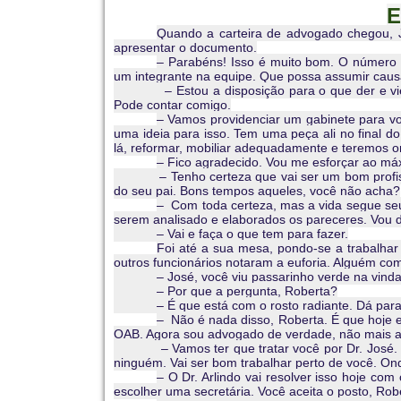
E
–
Quando a carteira de advogado chegou, Jos
Capítulo
apresentar o documento.
– Parabéns! Isso é muito bom. O número 
IV.
um integrante na equipe. Que possa assumir causa
– Estou a disposição para o que der e vier. C
Pode contar comigo.
– Vamos providenciar um gabinete para vo
uma ideia para isso. Tem uma peça ali no final 
lá, reformar, mobiliar adequadamente e teremos o
– Fico agradecido. Vou me esforçar ao m
– Tenho certeza que vai ser um bom profissio
do seu pai. Bons tempos aqueles, você não acha?
– Com toda certeza, mas a vida segue se
serem analisado e elaborados os pareceres. Vou d
– Vai e faça o que tem para fazer.
Foi até a sua mesa, pondo-se a trabalha
outros funcionários notaram a euforia. Alguém co
– José, você viu passarinho verde na vinda
– Por que a pergunta, Roberta?
– É que está com o rosto radiante. Dá para n
– Não é nada disso, Roberta. É que hoje e
OAB. Agora sou advogado de verdade, não mais ap
– Vamos ter que tratar você por Dr. José. Qu
ninguém. Vai ser bom trabalhar perto de você. On
– O Dr. Arlindo vai resolver isso hoje com
escolher uma secretária. Você aceita o posto, Rob