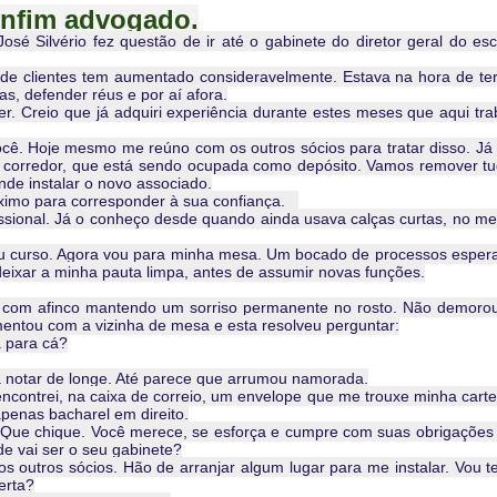
nfim advogado.
é Silvério fez questão de ir até o gabinete do diretor geral do escr
de clientes tem aumentado consideravelmente. Estava na hora de te
s, defender réus e por aí afora.
reio que já adquiri experiência durante estes meses que aqui tra
cê. Hoje mesmo me reúno com os outros sócios para tratar disso. Já
do corredor, que está sendo ocupada como depósito. Vamos remover t
nde instalar o novo associado.
áximo para corresponder à sua confiança.
nal. Já o conheço desde quando ainda usava calças curtas, no m
u curso. Agora vou para minha mesa. Um bocado de processos esper
eixar a minha pauta limpa, antes de assumir novas funções.
r com afinco mantendo um sorriso permanente no rosto. Não demoro
mentou com a vizinha de mesa e esta resolveu perguntar:
 para cá?
otar de longe. Até parece que arrumou namorada.
ncontrei, na caixa de correio, um envelope que me trouxe minha carte
enas bacharel em direito.
e chique. Você merece, se esforça e cumpre com suas obrigações
de vai ser o seu gabinete?
 os outros sócios. Hão de arranjar algum lugar para me instalar. Vou t
erta?