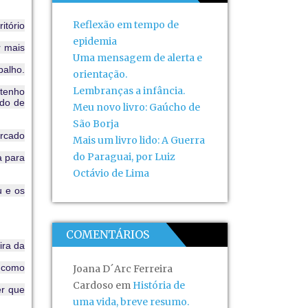
Reflexão em tempo de
itório
epidemia
r mais
Uma mensagem de alerta e
balho.
orientação.
Lembranças a infância.
 tenho
udo de
Meu novo livro: Gaúcho de
São Borja
ercado
Mais um livro lido: A Guerra
do Paraguai, por Luiz
a para
Octávio de Lima
u e os
COMENTÁRIOS
ira da
 como
Joana D´Arc Ferreira
Cardoso
em
História de
er que
uma vida, breve resumo.