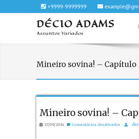
+9999-9999999
example@gma
DÉCIO ADAMS
Assuntos Variados
Mineiro sovina! – Capítulo 
Mineiro sovina! – Capí
em
de
17/09/2014
Comentários desativados
Mineiro
sovina!