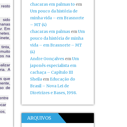
chacaras em palmas to
em
resto
Um pouco da história de
minha vida – em Brasnorte
 sido
emanas
– MT (4)
ar. Em
chacaras em palmas
em
Um
netes.
inete,
pouco da história de minha
vida – em Brasnorte – MT
tinta,
 muito
(4)
vos na
Andre Gonçalves
em
Um
alizar
japonês especialista em
ia. A
cachaça – Capítulo III
os que
Sheila
em
Educação do
mente,
Brasil – Nova Lei de
so de
Diretrizes e Bases, 1998.
entre
ocar
tos,
ARQUIVOS