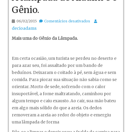
Gênio.
em
06/02/2015
Comentários desativados
A
decioadams
lâmpada
Mais uma do Gênio da Lâmpada.
de
Aladim
e
Em certa ocasião, um turista se perdeu no deserto e
o
para azar seu, foi assaltado por um bando de
Gênio.
beduínos. Deixaram o coitado à pé, sem água e sem
comida. Para piorar sua situação não sabia como se
orientar. Morto de sede, sofrendo com o calor
insuportável, a fome maltratando, caminhou por
algum tempo e caiu exausto. Ao cair, sua mão bateu
em algo mais sólido do que a areia. Os dedos
removeram a areia ao redor do objeto e emergiu
uma lâmpada de forma