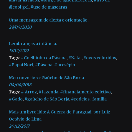
#lavar as mãos
,
#longe de aglomerações
,
#uso de
álcool gel
,
#uso de máscaras
Uma mensagem de alerta e orientação.
29/04/2020
Lembranças a infância.
18/12/2019
Tags:
#Coelhinho da Páscoa
,
#Natal
,
#ovos coloridos
,
#Papai Noel
,
#Páscoa
,
#presépio
Meu novo livro: Gaúcho de São Borja
04/04/2018
Tags:
# Arroz
,
#fazenda
,
#financiamento coletivo
,
#Gado
,
#gaúcho de São Borja
,
#rodeios.
,
família
Mais um livro lido: A Guerra do Paraguai, por Luiz
Octávio de Lima
24/12/2017