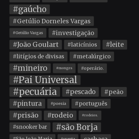
#gaúcho
#Getúlio Dorneles Vargas
#investigação
#Getúlio Vargas
#João Goulart
#leite
#laticínios
#litígios de divisas
#metalúrgico
#mineiro
#operário.
#monges
#Pai Universal
#pecuária
#pescado
#peão
#pintura
#português
#poesia
#prisão
#rodeio
#rodeios.
#são Borja
#snooker bar
#São João Maria
#urantia