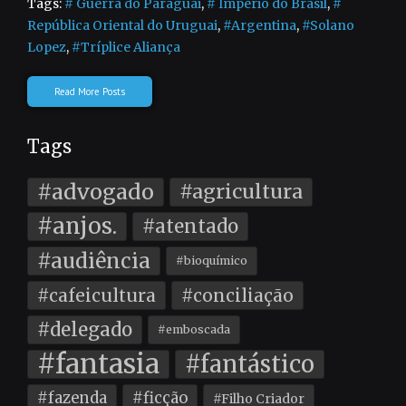
Tags:
# Guerra do Paraguai
,
# Império do Brasil
,
#
República Oriental do Uruguai
,
#Argentina
,
#Solano
Lopez
,
#Tríplice Aliança
Read More Posts
Tags
#advogado
#agricultura
#anjos.
#atentado
#audiência
#bioquímico
#cafeicultura
#conciliação
#delegado
#emboscada
#fantasia
#fantástico
#fazenda
#ficção
#Filho Criador