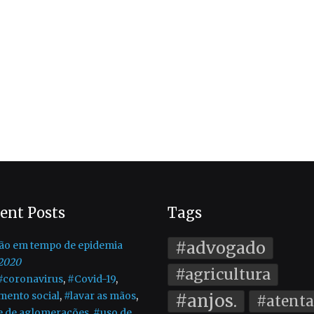
ent Posts
Tags
#advogado
ão em tempo de epidemia
2020
#agricultura
#coronavirus
,
#Covid-19
,
mento social
,
#lavar as mãos
,
#anjos.
#atent
e de aglomerações
,
#uso de