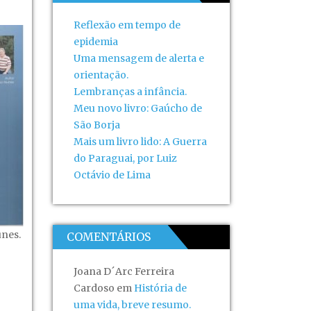
Reflexão em tempo de
epidemia
Uma mensagem de alerta e
orientação.
Lembranças a infância.
Meu novo livro: Gaúcho de
São Borja
Mais um livro lido: A Guerra
do Paraguai, por Luiz
Octávio de Lima
unes.
COMENTÁRIOS
Joana D´Arc Ferreira
Cardoso
em
História de
uma vida, breve resumo.