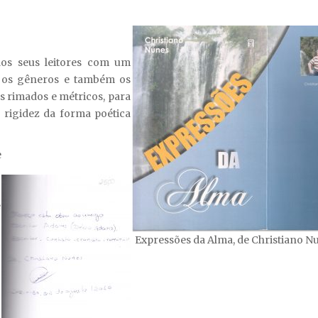
os seus leitores com um
 os gêneros e também os
s rimados e métricos, para
à rigidez da forma poética
e
e
Expressões da Alma, de Christiano N