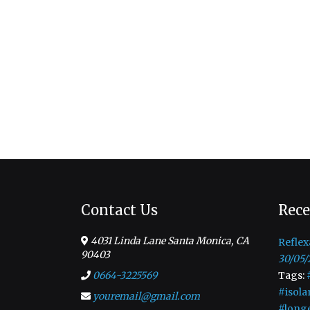
Contact Us
Rece
4031 Linda Lane Santa Monica, CA
Reflex
90403
30/05/
0664-3225569
Tags:
#isola
youremail@gmail.com
#long