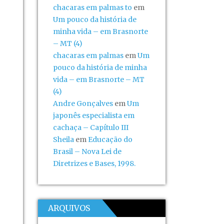
chacaras em palmas to
em
Um pouco da história de
minha vida – em Brasnorte
– MT (4)
chacaras em palmas
em
Um
pouco da história de minha
vida – em Brasnorte – MT
(4)
Andre Gonçalves
em
Um
japonês especialista em
cachaça – Capítulo III
Sheila
em
Educação do
Brasil – Nova Lei de
Diretrizes e Bases, 1998.
ARQUIVOS