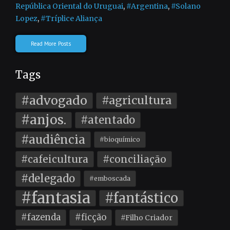
República Oriental do Uruguai
,
#Argentina
,
#Solano
Lopez
,
#Tríplice Aliança
Read More Posts
Tags
#advogado
#agricultura
#anjos.
#atentado
#audiência
#bioquímico
#cafeicultura
#conciliação
#delegado
#emboscada
#fantasia
#fantástico
#fazenda
#ficção
#Filho Criador