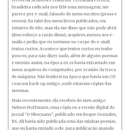
recebi da Senhora Presidente Teresinka Pereira,
brasileira radicada nos EUA uma mensagem, me
parece por e-mail, falando de meus escritos (prosa e
versos). Eu falei dos meus livros publicados, em
número de oito, mas ela me disse que não pode abrir
(desconheço a razão disso), arquivos anexos aos e-
mails e pediu que eu enviasse no corpo do e-mail
textos curtos. Acontece que textos curtos eu tenho
poucos, para não dizer nada, além de alguns poemas
e mesmo assim, na época eu os havia extraviado em
meus arquivos do computador, por ocasião da troca
de máquina. Não lembrei na época que havia um CD
com um back-up antigo, onde estavam cópias das
mesmas.
Mais recentemente, ela recebeu do meu amigo
Nelson Hoffmann, uma cópia ou a versão digital do
jornal “O Nheçuano”, publicado em Roque Gonzales,
RS. Ali havia sido publicada uma das minhas poesias,
que eu havia enviado a ele, para publicação quando