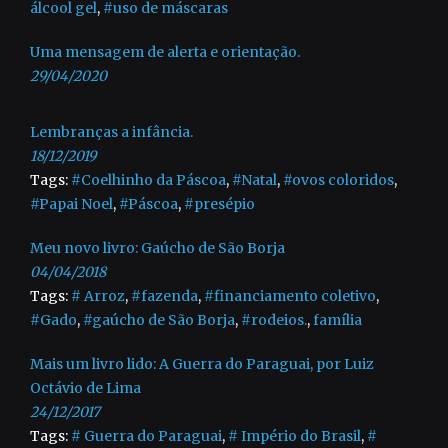
álcool gel
,
#uso de máscaras
Uma mensagem de alerta e orientação.
29/04/2020
Lembranças a infância.
18/12/2019
Tags:
#Coelhinho da Páscoa
,
#Natal
,
#ovos coloridos
,
#Papai Noel
,
#Páscoa
,
#presépio
Meu novo livro: Gaúcho de São Borja
04/04/2018
Tags:
# Arroz
,
#fazenda
,
#financiamento coletivo
,
#Gado
,
#gaúcho de São Borja
,
#rodeios.
,
família
Mais um livro lido: A Guerra do Paraguai, por Luiz
Octávio de Lima
24/12/2017
Tags:
# Guerra do Paraguai
,
# Império do Brasil
,
#