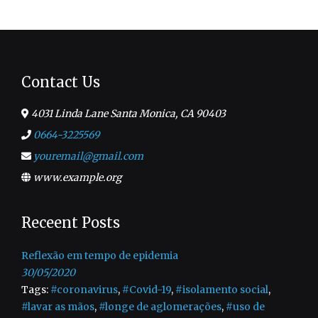
Contact Us
4031 Linda Lane Santa Monica, CA 90403
0664-3225569
youremail@gmail.com
www.example.org
Receent Posts
Reflexão em tempo de epidemia
30/05/2020
Tags:
#coronavirus
,
#Covid-19
,
#isolamento social
,
#lavar as mãos
,
#longe de aglomerações
,
#uso de