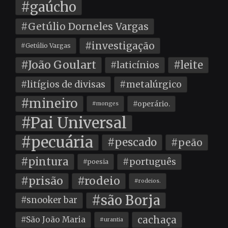
#gaúcho
#Getúlio Dorneles Vargas
#investigação
#Getúlio Vargas
#João Goulart
#leite
#laticínios
#litígios de divisas
#metalúrgico
#mineiro
#operário.
#monges
#Pai Universal
#pecuária
#pescado
#peão
#pintura
#português
#poesia
#prisão
#rodeio
#rodeios.
#são Borja
#snooker bar
cachaça
#São João Maria
#urantia