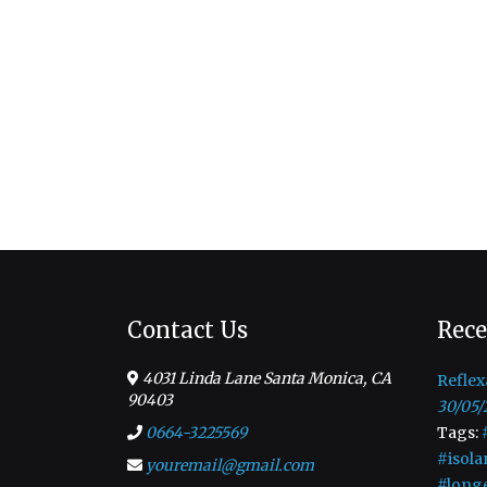
Contact Us
Rece
4031 Linda Lane Santa Monica, CA
Reflex
90403
30/05/
0664-3225569
Tags:
#isola
youremail@gmail.com
#long