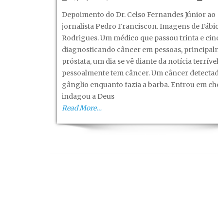
Depoime
Depoimento do Dr. Celso Fernandes Júnior ao
de
jornalista Pedro Franciscon. Imagens de Fábi
um
Rodrigues. Um médico que passou trinta e cin
médico
diagnosticando câncer em pessoas, principa
que
próstata, um dia se vê diante da notícia terrível
teve
pessoalmente tem câncer. Um câncer detect
câncer!
gânglio enquanto fazia a barba. Entrou em ch
indagou a Deus
Read More…