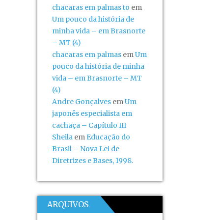
chacaras em palmas to
em
Um pouco da história de
minha vida – em Brasnorte
– MT (4)
chacaras em palmas
em
Um
pouco da história de minha
vida – em Brasnorte – MT
(4)
Andre Gonçalves
em
Um
japonês especialista em
cachaça – Capítulo III
Sheila
em
Educação do
Brasil – Nova Lei de
Diretrizes e Bases, 1998.
ARQUIVOS