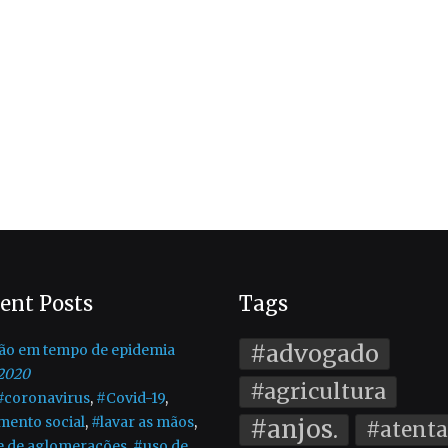
ent Posts
Tags
#advogado
ão em tempo de epidemia
2020
#agricultura
#coronavirus
,
#Covid-19
,
mento social
,
#lavar as mãos
,
#anjos.
#atent
e de aglomerações
,
#uso de