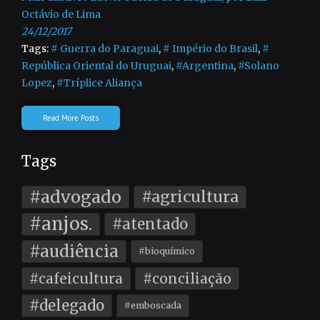
Octávio de Lima
24/12/2017
Tags:
# Guerra do Paraguai
,
# Império do Brasil
,
#
República Oriental do Uruguai
,
#Argentina
,
#Solano
Lopez
,
#Tríplice Aliança
Read More Posts
Tags
#advogado
#agricultura
#anjos.
#atentado
#audiência
#bioquímico
#cafeicultura
#conciliação
#delegado
#emboscada