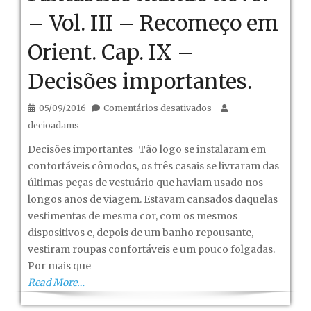
– Vol. III – Recomeço em
Orient. Cap. IX –
Decisões importantes.
em
05/09/2016
Comentários desativados
Fantástico
decioadams
mundo
Decisões importantes Tão logo se instalaram em
novo!
confortáveis cômodos, os três casais se livraram das
–
últimas peças de vestuário que haviam usado nos
Vol.
longos anos de viagem. Estavam cansados daquelas
III
vestimentas de mesma cor, com os mesmos
–
dispositivos e, depois de um banho repousante,
Recomeço
vestiram roupas confortáveis e um pouco folgadas.
em
Por mais que
Orient.
Read More…
Cap.
IX