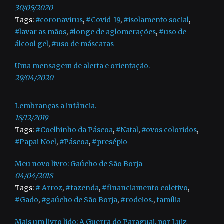
30/05/2020
Tags:
#coronavirus
,
#Covid-19
,
#isolamento social
,
#lavar as mãos
,
#longe de aglomerações
,
#uso de
álcool gel
,
#uso de máscaras
Uma mensagem de alerta e orientação.
29/04/2020
Lembranças a infância.
18/12/2019
Tags:
#Coelhinho da Páscoa
,
#Natal
,
#ovos coloridos
,
#Papai Noel
,
#Páscoa
,
#presépio
Meu novo livro: Gaúcho de São Borja
04/04/2018
Tags:
# Arroz
,
#fazenda
,
#financiamento coletivo
,
#Gado
,
#gaúcho de São Borja
,
#rodeios.
,
família
Mais um livro lido: A Guerra do Paraguai, por Luiz