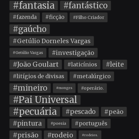
#fantasia
#fantástico
#fazenda
#ficção
#Filho Criador
#gaúcho
#Getúlio Dorneles Vargas
#investigação
#Getúlio Vargas
#João Goulart
#leite
#laticínios
#litígios de divisas
#metalúrgico
#mineiro
#operário.
#monges
#Pai Universal
#pecuária
#pescado
#peão
#pintura
#português
#poesia
#prisão
#rodeio
#rodeios.