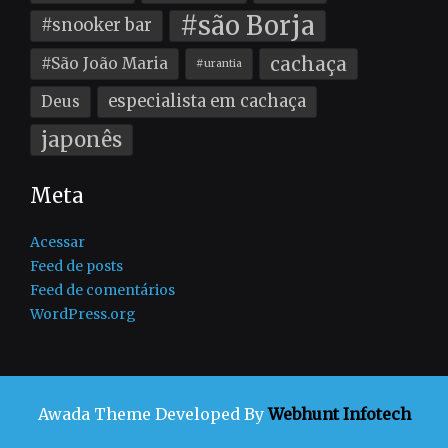
#são Borja
#snooker bar
cachaça
#São João Maria
#urantia
especialista em cachaça
Deus
japonês
Meta
Acessar
Feed de posts
Feed de comentários
WordPress.org
Awada Theme
Developed By
Webhunt Infotech