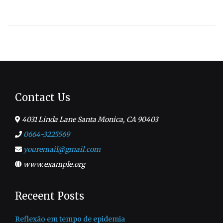
–
Decisões
importantes.
Contact Us
4031 Linda Lane Santa Monica, CA 90403
0664-3225569
youremail@gmail.com
www.example.org
Receent Posts
Reflexão em tempo de epidemia