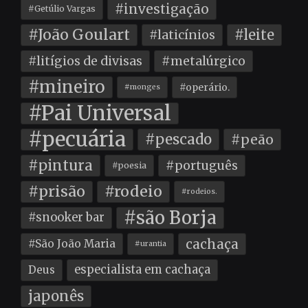
#investigação
#Getúlio Vargas
#João Goulart
#leite
#laticínios
#litígios de divisas
#metalúrgico
#mineiro
#operário.
#monges
#Pai Universal
#pecuária
#pescado
#peão
#pintura
#português
#poesia
#prisão
#rodeio
#rodeios.
#são Borja
#snooker bar
cachaça
#São João Maria
#urantia
especialista em cachaça
Deus
japonês