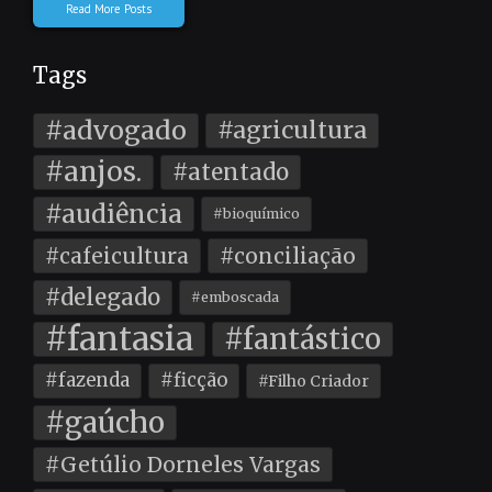
Read More Posts
Tags
#advogado
#agricultura
#anjos.
#atentado
#audiência
#bioquímico
#cafeicultura
#conciliação
#delegado
#emboscada
#fantasia
#fantástico
#fazenda
#ficção
#Filho Criador
#gaúcho
#Getúlio Dorneles Vargas