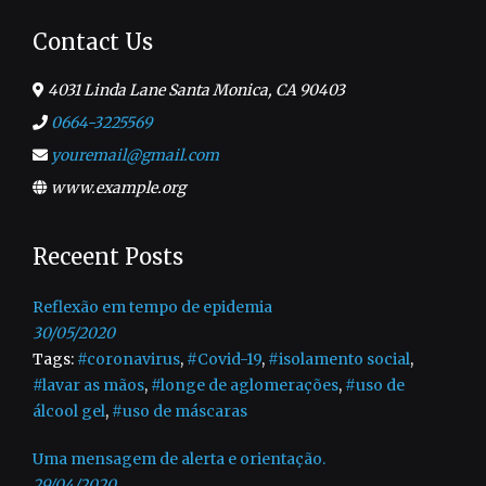
Contact Us
4031 Linda Lane Santa Monica, CA 90403
0664-3225569
youremail@gmail.com
www.example.org
Receent Posts
Reflexão em tempo de epidemia
30/05/2020
Tags:
#coronavirus
,
#Covid-19
,
#isolamento social
,
#lavar as mãos
,
#longe de aglomerações
,
#uso de
álcool gel
,
#uso de máscaras
Uma mensagem de alerta e orientação.
29/04/2020