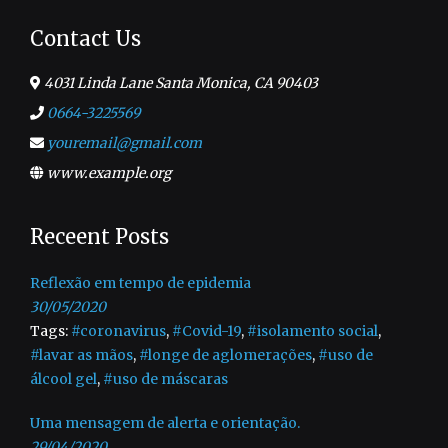
Contact Us
4031 Linda Lane Santa Monica, CA 90403
0664-3225569
youremail@gmail.com
www.example.org
Receent Posts
Reflexão em tempo de epidemia
30/05/2020
Tags:
#coronavirus
,
#Covid-19
,
#isolamento social
,
#lavar as mãos
,
#longe de aglomerações
,
#uso de
álcool gel
,
#uso de máscaras
Uma mensagem de alerta e orientação.
29/04/2020