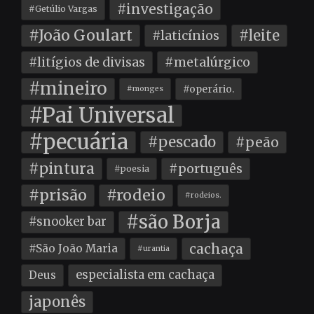
#investigação
#Getúlio Vargas
#João Goulart
#leite
#laticínios
#litígios de divisas
#metalúrgico
#mineiro
#operário.
#monges
#Pai Universal
#pecuária
#pescado
#peão
#pintura
#português
#poesia
#prisão
#rodeio
#rodeios.
#são Borja
#snooker bar
cachaça
#São João Maria
#urantia
especialista em cachaça
Deus
japonês