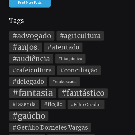
Read More Posts
Tags
#advogado
#agricultura
#anjos.
#atentado
#audiência
#bioquímico
#cafeicultura
#conciliação
#delegado
#emboscada
#fantasia
#fantástico
#fazenda
#ficção
#Filho Criador
#gaúcho
#Getúlio Dorneles Vargas