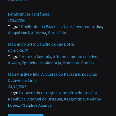
Lembranças a infância.
18/12/2019
Tags:
#Coelhinho da Páscoa
,
#Natal
,
#ovos coloridos
,
#Papai Noel
,
#Páscoa
,
#presépio
Meu novo livro: Gaúcho de São Borja
04/04/2018
Tags:
# Arroz
,
#fazenda
,
#financiamento coletivo
,
#Gado
,
#gaúcho de São Borja
,
#rodeios.
,
família
Mais um livro lido: A Guerra do Paraguai, por Luiz
Octávio de Lima
24/12/2017
Tags:
# Guerra do Paraguai
,
# Império do Brasil
,
#
República Oriental do Uruguai
,
#Argentina
,
#Solano
Lopez
,
#Tríplice Aliança