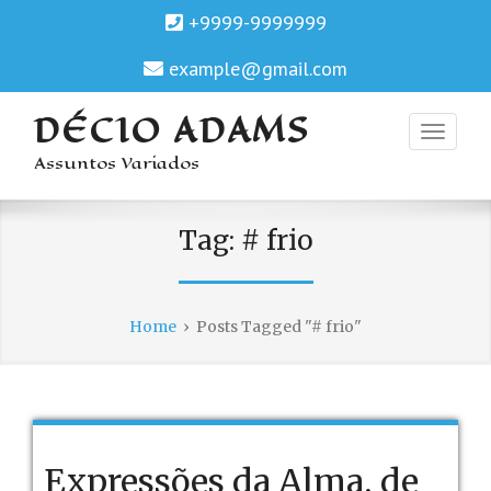
+9999-9999999
example@gmail.com
DÉCIO ADAMS
Assuntos Variados
Tag:
# frio
Home
›
Posts Tagged "# frio"
Expressões da Alma, de