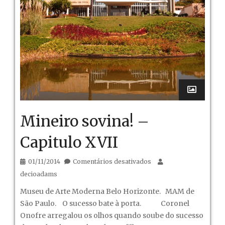
Mineiro sovina! –
Capitulo XVII
em
01/11/2014
Comentários desativados
Mineiro
decioadams
sovina!
Museu de Arte Moderna Belo Horizonte. MAM de
–
São Paulo. O sucesso bate à porta. Coronel
Capitulo
Onofre arregalou os olhos quando soube do sucesso
XVII