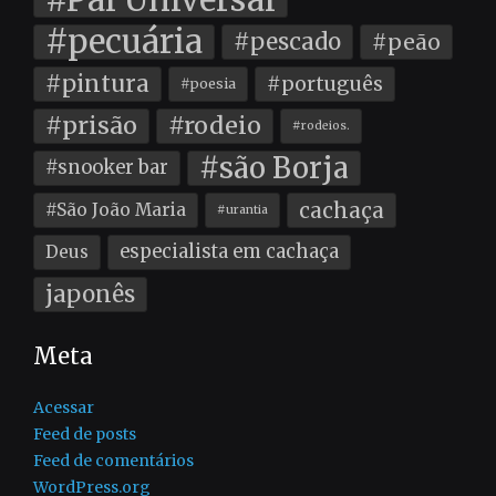
#pecuária
#pescado
#peão
#pintura
#português
#poesia
#prisão
#rodeio
#rodeios.
#são Borja
#snooker bar
cachaça
#São João Maria
#urantia
especialista em cachaça
Deus
japonês
Meta
Acessar
Feed de posts
Feed de comentários
WordPress.org