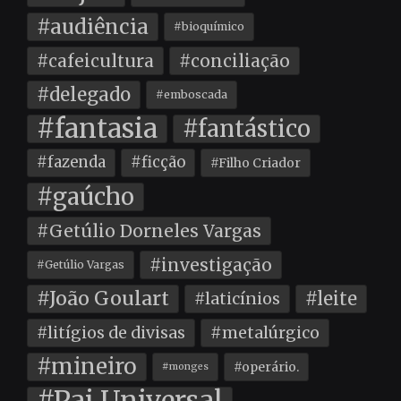
#audiência
#bioquímico
#cafeicultura
#conciliação
#delegado
#emboscada
#fantasia
#fantástico
#fazenda
#ficção
#Filho Criador
#gaúcho
#Getúlio Dorneles Vargas
#investigação
#Getúlio Vargas
#João Goulart
#leite
#laticínios
#litígios de divisas
#metalúrgico
#mineiro
#operário.
#monges
#Pai Universal