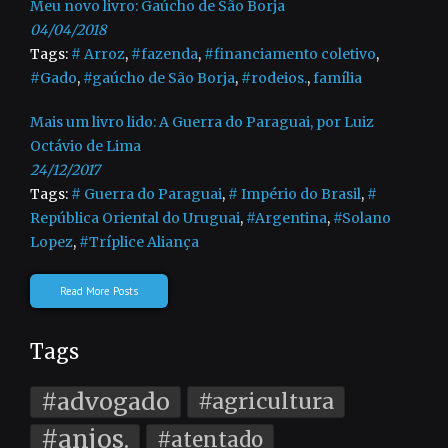
Meu novo livro: Gaúcho de São Borja
04/04/2018
Tags:
# Arroz
,
#fazenda
,
#financiamento coletivo
,
#Gado
,
#gaúcho de São Borja
,
#rodeios.
,
família
Mais um livro lido: A Guerra do Paraguai, por Luiz
Octávio de Lima
24/12/2017
Tags:
# Guerra do Paraguai
,
# Império do Brasil
,
#
República Oriental do Uruguai
,
#Argentina
,
#Solano
Lopez
,
#Tríplice Aliança
Read More Posts
Tags
#advogado
#agricultura
#anjos.
#atentado