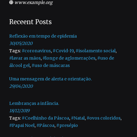
www.example.org
Receent Posts
Reflexão em tempo de epidemia
30/05/2020
Tags:
#coronavirus
,
#Covid-19
,
#isolamento social
,
#lavar as mãos
,
#longe de aglomerações
,
#uso de
álcool gel
,
#uso de máscaras
Uma mensagem de alerta e orientação.
29/04/2020
Lembranças a infância.
18/12/2019
Tags:
#Coelhinho da Páscoa
,
#Natal
,
#ovos coloridos
,
#Papai Noel
,
#Páscoa
,
#presépio