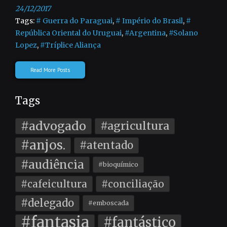
24/12/2017
Tags:
# Guerra do Paraguai
,
# Império do Brasil
,
#
República Oriental do Uruguai
,
#Argentina
,
#Solano
Lopez
,
#Tríplice Aliança
Read More Posts
Tags
#advogado
#agricultura
#anjos.
#atentado
#audiência
#bioquímico
#cafeicultura
#conciliação
#delegado
#emboscada
#fantasia
#fantástico