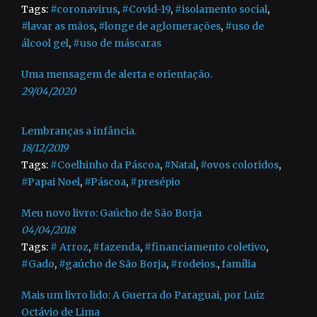
Tags:
#coronavirus
,
#Covid-19
,
#isolamento social
,
#lavar as mãos
,
#longe de aglomerações
,
#uso de
álcool gel
,
#uso de máscaras
Uma mensagem de alerta e orientação.
29/04/2020
Lembranças a infância.
18/12/2019
Tags:
#Coelhinho da Páscoa
,
#Natal
,
#ovos coloridos
,
#Papai Noel
,
#Páscoa
,
#presépio
Meu novo livro: Gaúcho de São Borja
04/04/2018
Tags:
# Arroz
,
#fazenda
,
#financiamento coletivo
,
#Gado
,
#gaúcho de São Borja
,
#rodeios.
,
família
Mais um livro lido: A Guerra do Paraguai, por Luiz
Octávio de Lima