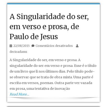
A Singularidade do ser,
em verso e prosa, de
Paulo de Jesus
em
22/08/2015
Comentários desativados
A
decioadams
Singularidade
A Singularidade do ser, em verso e prosa. A
do
singularidade do ser em verso e prosa. Esse é o título
ser,
de um livro que li nos últimos dias. Pelo título pode-
em
se observar que se trata de obra mista. Uma parte é
verso
escrita em versos, poemas. Outra parte ver vazada
e
em prosa, uma tentativa de inovação
prosa,
Read More…
de
Paulo