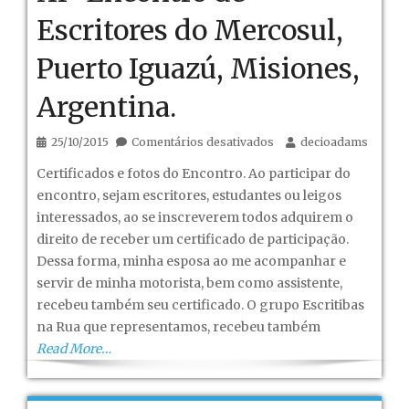
Escritores do Mercosul,
Puerto Iguazú, Misiones,
Argentina.
em
25/10/2015
Comentários desativados
decioadams
XIº
Certificados e fotos do Encontro. Ao participar do
Encontro
encontro, sejam escritores, estudantes ou leigos
de
interessados, ao se inscreverem todos adquirem o
Escritores
direito de receber um certificado de participação.
do
Dessa forma, minha esposa ao me acompanhar e
Mercosul,
servir de minha motorista, bem como assistente,
Puerto
recebeu também seu certificado. O grupo Escritibas
Iguazú,
na Rua que representamos, recebeu também
Misiones,
Read More…
Argentina.