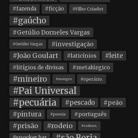
#fazenda
#ficção
#Filho Criador
#gaúcho
#Getúlio Dorneles Vargas
#investigação
#Getúlio Vargas
#João Goulart
#leite
#laticínios
#litígios de divisas
#metalúrgico
#mineiro
#operário.
#monges
#Pai Universal
#pecuária
#pescado
#peão
#pintura
#português
#poesia
#prisão
#rodeio
#rodeios.
#são Borja
#snooker bar