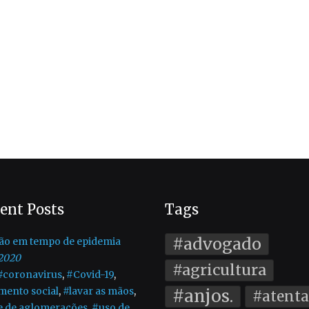
ent Posts
Tags
#advogado
ão em tempo de epidemia
2020
#agricultura
#coronavirus
,
#Covid-19
,
mento social
,
#lavar as mãos
,
#anjos.
#atent
e de aglomerações
,
#uso de