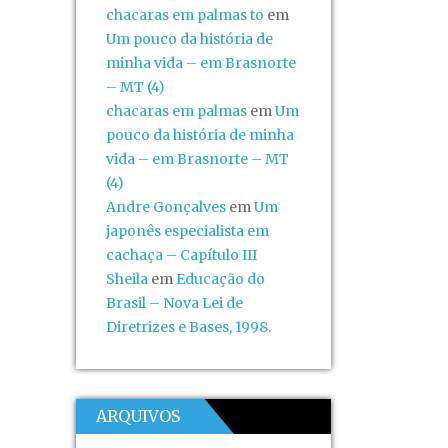
chacaras em palmas to
em
Um pouco da história de
minha vida – em Brasnorte
– MT (4)
chacaras em palmas
em
Um
pouco da história de minha
vida – em Brasnorte – MT
(4)
Andre Gonçalves
em
Um
japonês especialista em
cachaça – Capítulo III
Sheila
em
Educação do
Brasil – Nova Lei de
Diretrizes e Bases, 1998.
ARQUIVOS