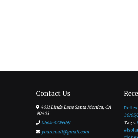
Contact Us
Rece
4031 Linda Lane Santa Monica, CA
Reflex
90403
30/05/
0664-3225569
Tags:
#isola
youremail@gmail.com
#long