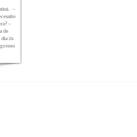
tini. –
ecessito
ro? –
a de
 dia 24
 grosso