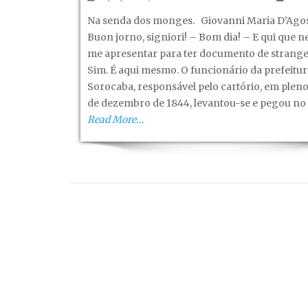
Na
Na senda dos monges. Giovanni Maria D’Agos
senda
Buon jorno, signiori! – Bom dia! – E qui que n
dos
me apresentar para ter documento de strange
monges!
Sim. É aqui mesmo. O funcionário da prefeitur
–
Sorocaba, responsável pelo cartório, em pleno
Capítulo
de dezembro de 1844, levantou-se e pegou no
I,
Read More…
(Revisto)