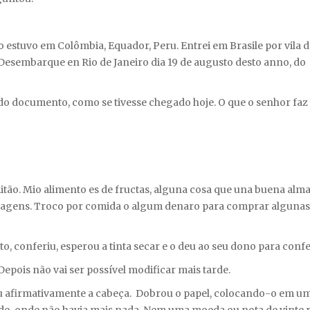
 estuvo em Colômbia, Equador, Peru. Entrei em Brasile por vila d
Desembarque en Rio de Janeiro dia 19 de augusto desto anno, do
r do documento, como se tivesse chegado hoje. O que o senhor faz
itão. Mio alimento es de fructas, alguna cosa que una buena alm
s imagens. Troco por comida o algum denaro para comprar algunas
, conferiu, esperou a tinta secar e o deu ao seu dono para confe
Depois não vai ser possível modificar mais tarde.
u afirmativamente a cabeça. Dobrou o papel, colocando-o em u