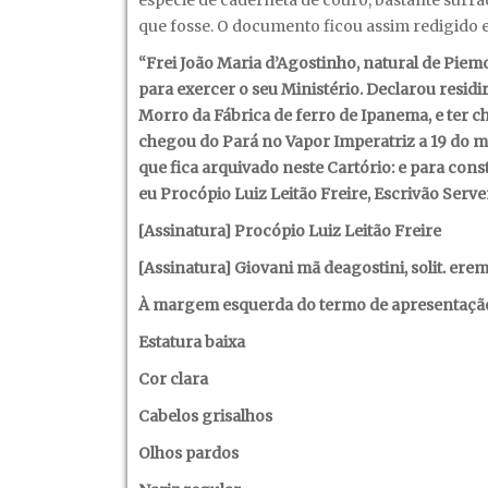
espécie de caderneta de couro, bastante surr
que fosse. O documento ficou assim redigido e
“Frei João Maria d’Agostinho, natural de Piemont
para exercer o seu Ministério. Declarou resid
Morro da Fábrica de ferro de Ipanema, e ter c
chegou do Pará no Vapor Imperatriz a 19 do 
que fica arquivado neste Cartório: e para con
eu Procópio Luiz Leitão Freire, Escrivão Serve
[Assinatura] Procópio Luiz Leitão Freire
[Assinatura] Giovani mã deagostini, solit. erem
À margem esquerda do termo de apresentação,
Estatura baixa
Cor clara
Cabelos grisalhos
Olhos pardos