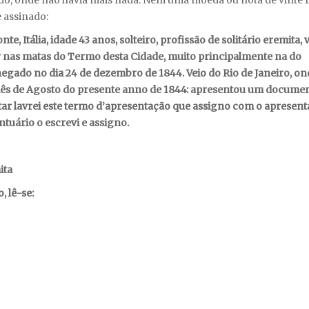
ado, onde não havia mais nada. Nem uma moeda ou nota de vinte r
 assinado:
e, Itália, idade 43 anos, solteiro, profissão de solitário eremita, 
ir nas matas do Termo desta Cidade, muito principalmente na do
hegado no dia 24 de dezembro de 1844. Veio do Rio de Janeiro, on
mês de Agosto do presente anno de 1844: apresentou um docume
star lavrei este termo d’apresentação que assigno com o apresent
ntuário o escrevi e assigno.
ita
 lê-se: