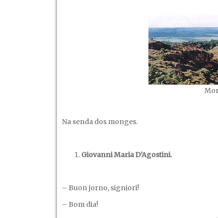
dos
monges!
–
Capítulo
I,
(Revisto)
Mor
Na senda dos monges.
Giovanni Maria D’Agostini.
– Buon jorno, signiori!
– Bom dia!