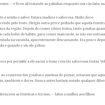
omer. – e ficou ali tratando as galinhas enquanto um cão latia, m
o e sentiu o sabor. Estava madura e saborosa. Muito doce.
ndo pelo fruto. Dirigiu outra prece pedindo que aquela fruteir
sos da região. Depois de comer vários frutos, tanto goiabas quan
cada bolso do hábito, para comer mais tarde, se não encontras
r sentada na varanda, aparentemente descansando. Era pouco depo
da e quando o viu ele gritou:
a por permitir a ele saciar a fome com tão saborosas frutas. Vo
a, ao comerem das goiabas e ameixas do pomar, notaram que aqu
itas, saudáveis e doces. Nunca antes haviam notado qualquer dife
ençoou as fruteiras e fez isso, – falou a mulher aos filhos.