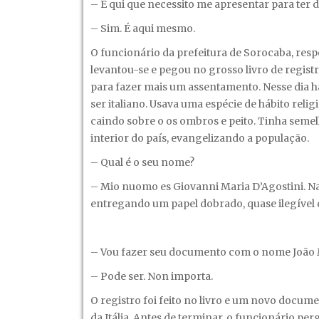
– E qui que necessito me apresentar para ter
– Sim. É aqui mesmo.
O funcionário da prefeitura de Sorocaba, resp
levantou-se e pegou no grosso livro de regis
para fazer mais um assentamento. Nesse dia hav
ser italiano. Usava uma espécie de hábito reli
caindo sobre o os ombros e peito. Tinha sem
interior do país, evangelizando a população.
– Qual é o seu nome?
– Mio nuomo es Giovanni Maria D’Agostini. Nas
entregando um papel dobrado, quase ilegível d
– Vou fazer seu documento com o nome João Mar
– Pode ser. Non importa.
O registro foi feito no livro e um novo docum
da Itália. Antes de terminar, o funcionário pe