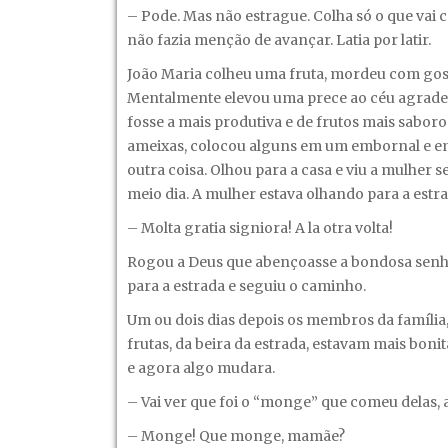
– Pode. Mas não estrague. Colha só o que vai c
não fazia menção de avançar. Latia por latir.
João Maria colheu uma fruta, mordeu com gost
Mentalmente elevou uma prece ao céu agradece
fosse a mais produtiva e de frutos mais saboro
ameixas, colocou alguns em um embornal e em 
outra coisa. Olhou para a casa e viu a mulhe
meio dia. A mulher estava olhando para a estra
– Molta gratia signiora! A la otra volta!
Rogou a Deus que abençoasse a bondosa senhor
para a estrada e seguiu o caminho.
Um ou dois dias depois os membros da famíli
frutas, da beira da estrada, estavam mais bon
e agora algo mudara.
– Vai ver que foi o “monge” que comeu delas, ab
– Monge! Que monge, mamãe?