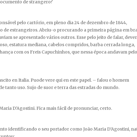
 documento de strangero?
onsável pelo cartório, em pleno dia 24 de dezembro de 1844,
tro de estrangeiros. Abriu-o procurando a primeira página em br
iam se apresentado vários outros. Esse pelo jeito de falar, dever
gioso, estatura mediana, cabelos compridos, barba cerrada longa,
elhança com os Freis Capuchinhos, que nessa época andavam pel
cito en Italia. Puode vere qui en este papel. – falou o homem
e tanto uso. Sujo de suor e terra das estradas do mundo.
ia D’Agostini. Fica mais fácil de pronunciar, certo.
ento identificando o seu portador como João Maria D’Agostini, na
rguntou: