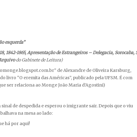
mão esquerda”
 18, 1842-1865, Apresentação de Estrangeiros – Delegacia, Sorocaba, 
 Arquivo
do Gabinete de Leitura)
domonge.blogspot.com.br” de Alexandre de Oliveira Karsburg,
r do livro “O eremita das Américas”, publicado pela UFSM. É com
que ser relaciona ao Monge João Maria d’Agostini)
sinal de despedida e esperou o imigrante sair. Depois que o viu
abalhava na mesa ao lado:
e há por aqui!