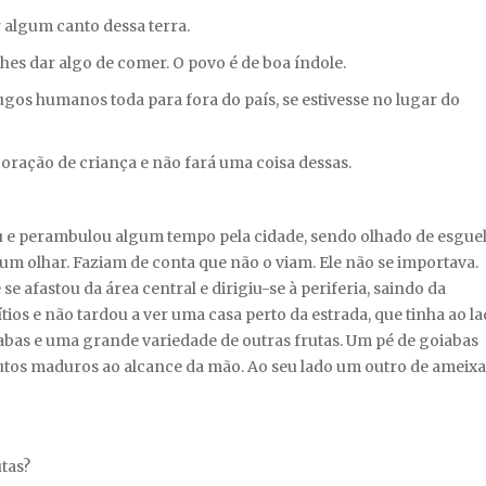
 algum canto dessa terra.
s dar algo de comer. O povo é de boa índole.
ugos humanos toda para fora do país, se estivesse no lugar do
ração de criança e não fará uma coisa dessas.
iu e perambulou algum tempo pela cidade, sendo olhado de esgue
um olhar. Faziam de conta que não o viam. Ele não se importava.
e afastou da área central e dirigiu-se à periferia, saindo da
os e não tardou a ver uma casa perto da estrada, que tinha ao l
abas e uma grande variedade de outras frutas. Um pé de goiabas
rutos maduros ao alcance da mão. Ao seu lado um outro de ameixa
tas?