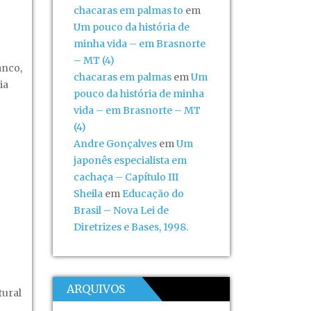
chacaras em palmas to
em
Um pouco da história de
minha vida – em Brasnorte
– MT (4)
anco,
chacaras em palmas
em
Um
ia
pouco da história de minha
vida – em Brasnorte – MT
o
(4)
Andre Gonçalves
em
Um
japonês especialista em
cachaça – Capítulo III
Sheila
em
Educação do
Brasil – Nova Lei de
Diretrizes e Bases, 1998.
ARQUIVOS
tural