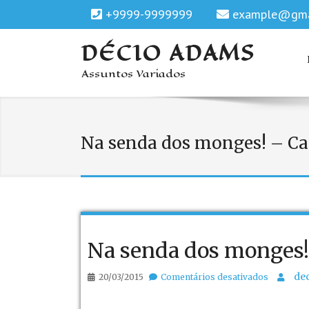
+9999-9999999
example@gma
DÉCIO ADAMS
Assuntos Variados
Na senda dos monges! – Capí
Na senda dos monges! –
em
de
20/03/2015
Comentários desativados
Na
senda