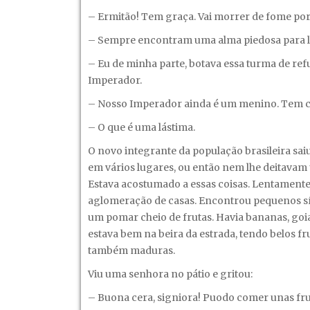
– Ermitão! Tem graça. Vai morrer de fome por
– Sempre encontram uma alma piedosa para lhe
– Eu de minha parte, botava essa turma de ref
Imperador.
– Nosso Imperador ainda é um menino. Tem co
– O que é uma lástima.
O novo integrante da população brasileira sa
em vários lugares, ou então nem lhe deitavam 
Estava acostumado a essas coisas. Lentamente s
aglomeração de casas. Encontrou pequenos síti
um pomar cheio de frutas. Havia bananas, goi
estava bem na beira da estrada, tendo belos f
também maduras.
Viu uma senhora no pátio e gritou:
– Buona cera, signiora! Puodo comer unas fru