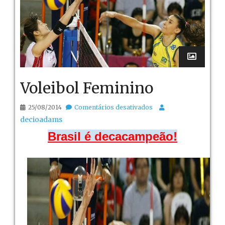
Voleibol Feminino
em
25/08/2014
Comentários desativados
Voleibol
decioadams
Feminino
Brasil é decacampeão!