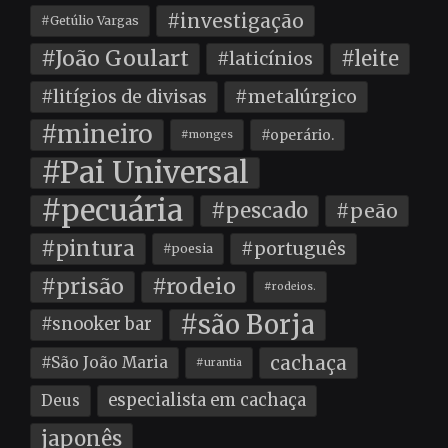
#investigação
#Getúlio Vargas
#João Goulart
#leite
#laticínios
#litígios de divisas
#metalúrgico
#mineiro
#operário.
#monges
#Pai Universal
#pecuária
#pescado
#peão
#pintura
#português
#poesia
#prisão
#rodeio
#rodeios.
#são Borja
#snooker bar
cachaça
#São João Maria
#urantia
especialista em cachaça
Deus
japonês