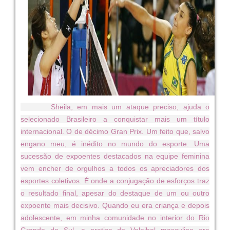
Sheila, em mais um ataque preciso, ajuda o
selecionado Brasileiro a conquistar mais um título
internacional. O de décimo Gran Prix. Um feito que, salvo
engano meu, é inédito no mundo do esporte. Uma
sucessão de expoentes destacados na equipe feminina
vem encher de orgulhos a todos os apreciadores dos
esportes coletivos. É onde a conjugação de esforços traz
o resultado final, apesar do destaque de um ou outro
expoente mais decisivo. Quando eu era criança e depois
adolescente, em minha comunidade no interior do Rio
Grande do Sul, a pratica do Voleibol masculino era