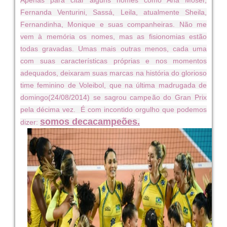
Fernanda Venturini, Sassá, Leila, atualmente Sheila,
Fernandinha, Monique e suas companheiras. Não me
vem à memória os nomes, mas as fisionomias estão
todas gravadas. Umas mais outras menos, cada uma
com suas características próprias e nos momentos
adequados, deixaram suas marcas na história do glorioso
time feminino de Voleibol, que na última madrugada de
domingo(24/08/2014) se sagrou campeão do Gran Prix
pela décima vez. É com incontido orgulho que podemos
somos decacampeões.
dizer: