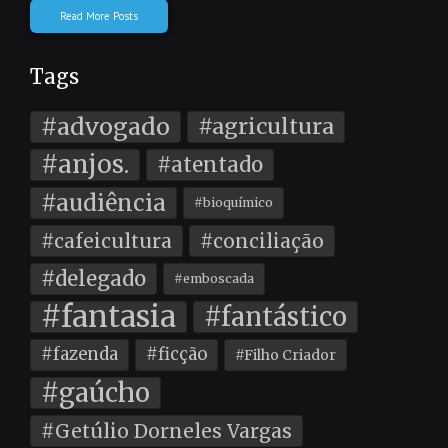
Read More Posts
Tags
#advogado
#agricultura
#anjos.
#atentado
#audiência
#bioquímico
#cafeicultura
#conciliação
#delegado
#emboscada
#fantasia
#fantástico
#fazenda
#ficção
#Filho Criador
#gaúcho
#Getúlio Dorneles Vargas