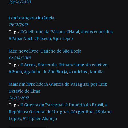
29/04/2020
Lembranças a infância.
18/12/2019
Tags:
#Coelhinho da Páscoa
,
#Natal
,
#ovos coloridos
,
#Papai Noel
,
#Páscoa
,
#presépio
Meu novo livro: Gaúcho de São Borja
04/04/2018
Tags:
# Arroz
,
#fazenda
,
#financiamento coletivo
,
#Gado
,
#gaúcho de São Borja
,
#rodeios.
,
família
Mais um livro lido: A Guerra do Paraguai, por Luiz
Octávio de Lima
24/12/2017
Tags:
# Guerra do Paraguai
,
# Império do Brasil
,
#
República Oriental do Uruguai
,
#Argentina
,
#Solano
Lopez
,
#Tríplice Aliança