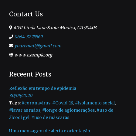
Contact Us
4031 Linda Lane Santa Monica, CA 90403
0664-3225569
youremail@gmail.com
www.example.org
Receent Posts
Reflexão em tempo de epidemia
30/05/2020
Tags:
#coronavirus
,
#Covid-19
,
#isolamento social
,
#lavar as mãos
,
#longe de aglomerações
,
#uso de
álcool gel
,
#uso de máscaras
Uma mensagem de alerta e orientação.