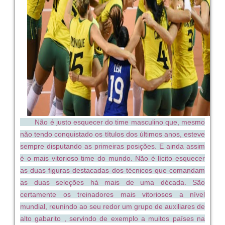
Não é justo esquecer do time masculino que, mesmo
não tendo conquistado os títulos dos últimos anos, esteve
sempre disputando as primeiras posições. E ainda assim
é o mais vitorioso time do mundo. Não é lícito esquecer
as duas figuras destacadas dos técnicos que comandam
as duas seleções há mais de uma década. São
certamente os treinadores mais vitoriosos a nível
mundial, reunindo ao seu redor um grupo de auxiliares de
alto gabarito , servindo de exemplo a muitos países na