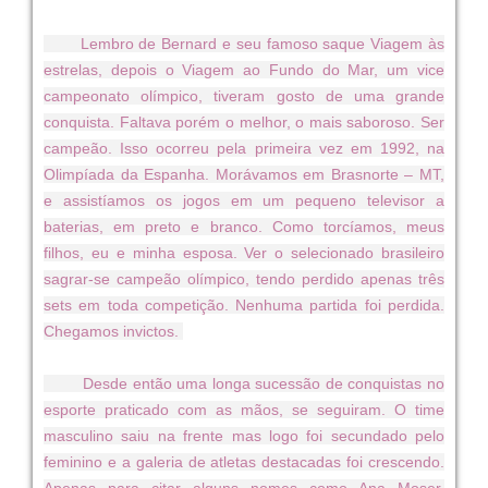
Lembro de Bernard e seu famoso saque Viagem às
estrelas, depois o Viagem ao Fundo do Mar, um vice
campeonato olímpico, tiveram gosto de uma grande
conquista. Faltava porém o melhor, o mais saboroso. Ser
campeão. Isso ocorreu pela primeira vez em 1992, na
Olimpíada da Espanha. Morávamos em Brasnorte – MT,
e assistíamos os jogos em um pequeno televisor a
baterias, em preto e branco. Como torcíamos, meus
filhos, eu e minha esposa. Ver o selecionado brasileiro
sagrar-se campeão olímpico, tendo perdido apenas três
sets em toda competição. Nenhuma partida foi perdida.
Chegamos invictos.
Desde então uma longa sucessão de conquistas no
esporte praticado com as mãos, se seguiram. O time
masculino saiu na frente mas logo foi secundado pelo
feminino e a galeria de atletas destacadas foi crescendo.
Apenas para citar alguns nomes como Ana Moser,