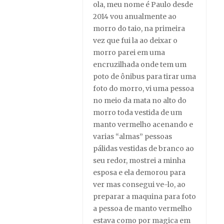
ola, meu nome é Paulo desde
2014 vou anualmente ao
morro do taio, na primeira
vez que fui la ao deixar o
morro parei em uma
encruzilhada onde tem um
poto de ônibus para tirar uma
foto do morro, vi uma pessoa
no meio da mata no alto do
morro toda vestida de um
manto vermelho acenando e
varias “almas” pessoas
pálidas vestidas de branco ao
seu redor, mostrei a minha
esposa e ela demorou para
ver mas consegui ve-lo, ao
preparar a maquina para foto
a pessoa de manto vermelho
estava como por magica em