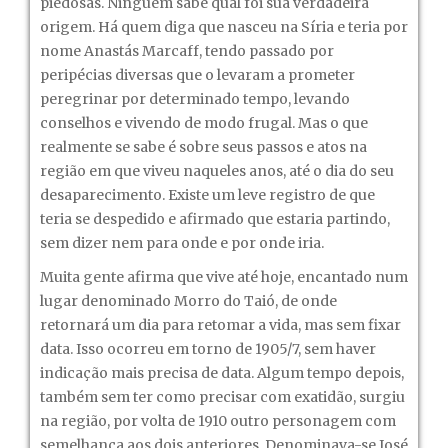
piedosas. Ninguém sabe qual foi sua verdadeira
origem. Há quem diga que nasceu na Síria e teria por
nome Anastás Marcaff, tendo passado por
peripécias diversas que o levaram a prometer
peregrinar por determinado tempo, levando
conselhos e vivendo de modo frugal. Mas o que
realmente se sabe é sobre seus passos e atos na
região em que viveu naqueles anos, até o dia do seu
desaparecimento. Existe um leve registro de que
teria se despedido e afirmado que estaria partindo,
sem dizer nem para onde e por onde iria.
Muita gente afirma que vive até hoje, encantado num
lugar denominado Morro do Taió, de onde
retornará um dia para retomar a vida, mas sem fixar
data. Isso ocorreu em torno de 1905/7, sem haver
indicação mais precisa de data. Algum tempo depois,
também sem ter como precisar com exatidão, surgiu
na região, por volta de 1910 outro personagem com
semelhança aos dois anteriores. Denominava-se José