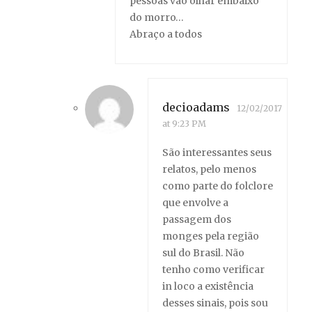
pessoas vão olhar embaixo
do morro…
Abraço a todos
decioadams
12/02/2017
at 9:23 PM
São interessantes seus
relatos, pelo menos
como parte do folclore
que envolve a
passagem dos
monges pela região
sul do Brasil. Não
tenho como verificar
in loco a existência
desses sinais, pois sou