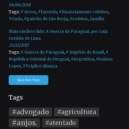
04/04/2018
Tags:
# Arroz
,
#fazenda
,
#financiamento coletivo
,
#Gado
,
#gaúcho de São Borja
,
#rodeios.
,
família
Mais um livro lido: A Guerra do Paraguai, por Luiz
Octávio de Lima
24/12/2017
Tags:
# Guerra do Paraguai
,
# Império do Brasil
,
#
República Oriental do Uruguai
,
#Argentina
,
#Solano
Lopez
,
#Tríplice Aliança
Read More Posts
Tags
#advogado
#agricultura
#anjos.
#atentado