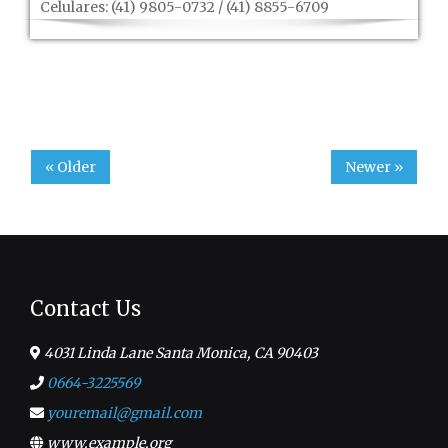
Celulares: (41) 9805-0732 / (41) 8855-6709
« Older
Newer »
Contact Us
4031 Linda Lane Santa Monica, CA 90403
0664-3225569
youremail@gmail.com
www.example.org