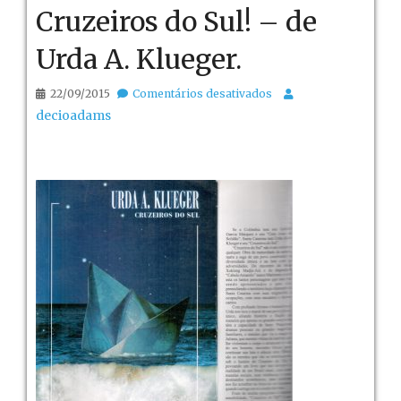
Cruzeiros do Sul! – de
Urda A. Klueger.
em
22/09/2015
Comentários desativados
Cruzeiros
decioadams
do
Sul!
–
de
Urda
A.
Klueger.