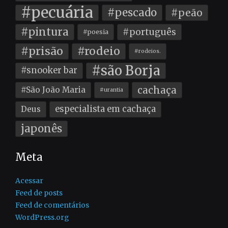
#pecuária
#pescado
#peão
#pintura
#português
#poesia
#prisão
#rodeio
#rodeios.
#são Borja
#snooker bar
cachaça
#São João Maria
#urantia
especialista em cachaça
Deus
japonês
Meta
Acessar
Feed de posts
Feed de comentários
WordPress.org