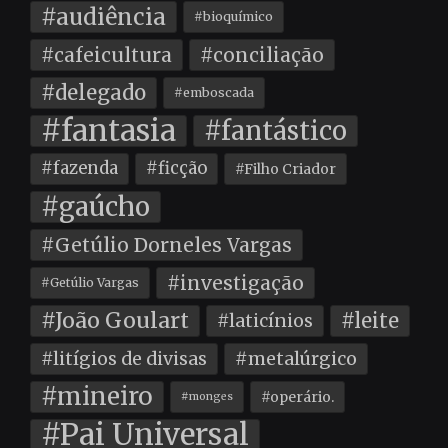
#audiência
#bioquímico
#cafeicultura
#conciliação
#delegado
#emboscada
#fantasia
#fantástico
#fazenda
#ficção
#Filho Criador
#gaúcho
#Getúlio Dorneles Vargas
#investigação
#Getúlio Vargas
#João Goulart
#leite
#laticínios
#litígios de divisas
#metalúrgico
#mineiro
#operário.
#monges
#Pai Universal