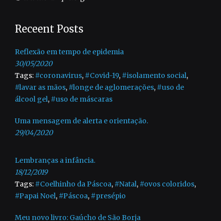
Receent Posts
Reflexão em tempo de epidemia
30/05/2020
Tags:
#coronavirus
,
#Covid-19
,
#isolamento social
,
#lavar as mãos
,
#longe de aglomerações
,
#uso de
álcool gel
,
#uso de máscaras
Uma mensagem de alerta e orientação.
29/04/2020
Lembranças a infância.
18/12/2019
Tags:
#Coelhinho da Páscoa
,
#Natal
,
#ovos coloridos
,
#Papai Noel
,
#Páscoa
,
#presépio
Meu novo livro: Gaúcho de São Borja