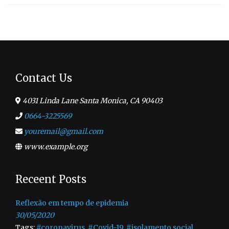
Contact Us
4031 Linda Lane Santa Monica, CA 90403
0664-3225569
youremail@gmail.com
www.example.org
Receent Posts
Reflexão em tempo de epidemia
30/05/2020
Tags:
#coronavirus
,
#Covid-19
,
#isolamento social
,