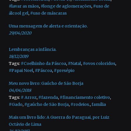
#lavar as mãos
,
#longe de aglomerações
,
#uso de
álcool gel
,
#uso de máscaras
Uma mensagem de alerta e orientação.
29/04/2020
Lembranças a infância.
18/12/2019
Tags:
#Coelhinho da Páscoa
,
#Natal
,
#ovos coloridos
,
#Papai Noel
,
#Páscoa
,
#presépio
Meu novo livro: Gaúcho de São Borja
04/04/2018
Tags:
# Arroz
,
#fazenda
,
#financiamento coletivo
,
#Gado
,
#gaúcho de São Borja
,
#rodeios.
,
família
Mais um livro lido: A Guerra do Paraguai, por Luiz
Octávio de Lima