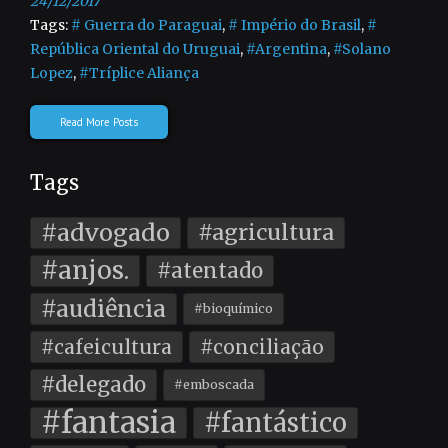
24/12/2017
Tags:
# Guerra do Paraguai
,
# Império do Brasil
,
#
República Oriental do Uruguai
,
#Argentina
,
#Solano
Lopez
,
#Tríplice Aliança
Read More Posts
Tags
#advogado
#agricultura
#anjos.
#atentado
#audiência
#bioquímico
#cafeicultura
#conciliação
#delegado
#emboscada
#fantasia
#fantástico