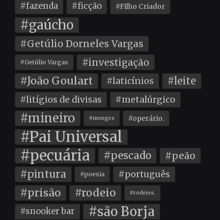
#fazenda
#ficção
#Filho Criador
#gaúcho
#Getúlio Dorneles Vargas
#investigação
#Getúlio Vargas
#João Goulart
#leite
#laticínios
#litígios de divisas
#metalúrgico
#mineiro
#operário.
#monges
#Pai Universal
#pecuária
#pescado
#peão
#pintura
#português
#poesia
#prisão
#rodeio
#rodeios.
#são Borja
#snooker bar