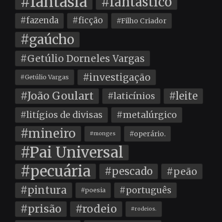
#fantasia
#fantástico
#fazenda
#ficção
#Filho Criador
#gaúcho
#Getúlio Dorneles Vargas
#investigação
#Getúlio Vargas
#João Goulart
#leite
#laticínios
#litígios de divisas
#metalúrgico
#mineiro
#operário.
#monges
#Pai Universal
#pecuária
#pescado
#peão
#pintura
#português
#poesia
#prisão
#rodeio
#rodeios.