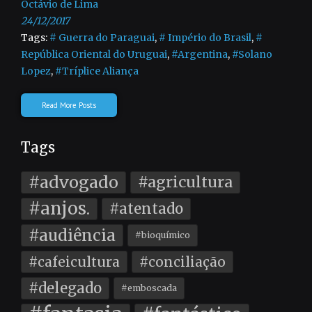
Octávio de Lima
24/12/2017
Tags:
# Guerra do Paraguai
,
# Império do Brasil
,
#
República Oriental do Uruguai
,
#Argentina
,
#Solano
Lopez
,
#Tríplice Aliança
Read More Posts
Tags
#advogado
#agricultura
#anjos.
#atentado
#audiência
#bioquímico
#cafeicultura
#conciliação
#delegado
#emboscada