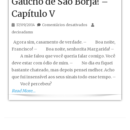
Gaúcho de São Borja! –
Capítulo V
em
17/09/2014
Comentários desativados
Gaúcho
decioadams
de
Agora sim, casamento de verdade. – Boa noite,
São
Francisco! – Boa noite, senhorita Margarida! –
Borja!
A mãe falou que você queria falar comigo. Você
–
deve estar com ódio de mim. – No dia eu fiquei
Capítulo
bastante chateado, mas depois pensei melhor. Acho
V
que fui insensível aos seus sinais todo esse tempo. –
Você percebeu?
Read More…