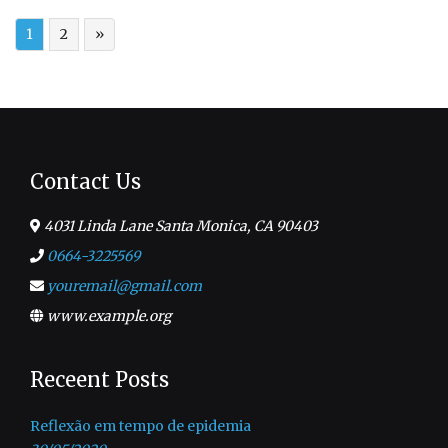
1
2
»
Contact Us
4031 Linda Lane Santa Monica, CA 90403
0664-3225569
youremail@gmail.com
www.example.org
Receent Posts
Reflexão em tempo de epidemia