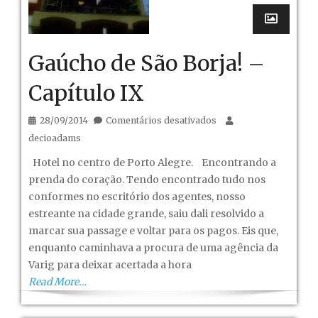
Gaúcho de São Borja! –
Capítulo IX
em
28/09/2014
Comentários desativados
Gaúcho
decioadams
de
Hotel no centro de Porto Alegre. Encontrando a
São
prenda do coração. Tendo encontrado tudo nos
Borja!
conformes no escritório dos agentes, nosso
–
estreante na cidade grande, saiu dali resolvido a
Capítulo
marcar sua passage e voltar para os pagos. Eis que,
IX
enquanto caminhava a procura de uma agência da
Varig para deixar acertada a hora
Read More…