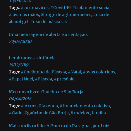
30/05/2020
Tags:
#coronavirus
,
#Covid-19
,
#isolamento social
,
#lavar as mãos
,
#longe de aglomerações
,
#uso de
álcool gel
,
#uso de máscaras
Uma mensagem de alerta e orientação.
29/04/2020
Lembranças a infância.
18/12/2019
Tags:
#Coelhinho da Páscoa
,
#Natal
,
#ovos coloridos
,
#Papai Noel
,
#Páscoa
,
#presépio
Meu novo livro: Gaúcho de São Borja
04/04/2018
Tags:
# Arroz
,
#fazenda
,
#financiamento coletivo
,
#Gado
,
#gaúcho de São Borja
,
#rodeios.
,
família
Mais um livro lido: A Guerra do Paraguai, por Luiz