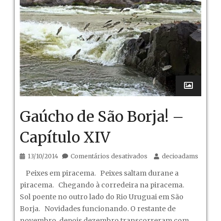
Gaúcho de São Borja! –
Capítulo XIV
em
13/10/2014
Comentários desativados
decioadams
Gaúcho
Peixes em piracema. Peixes saltam durane a
de
piracema. Chegando à corredeira na piracema.
São
Sol poente no outro lado do Rio Uruguai em São
Borja!
Borja. Novidades funcionando. O restante de
–
novembro, depois dezembro transcorreram com