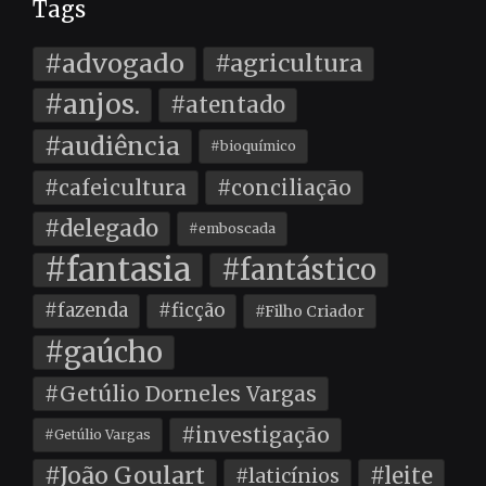
Tags
#advogado
#agricultura
#anjos.
#atentado
#audiência
#bioquímico
#cafeicultura
#conciliação
#delegado
#emboscada
#fantasia
#fantástico
#fazenda
#ficção
#Filho Criador
#gaúcho
#Getúlio Dorneles Vargas
#investigação
#Getúlio Vargas
#João Goulart
#leite
#laticínios