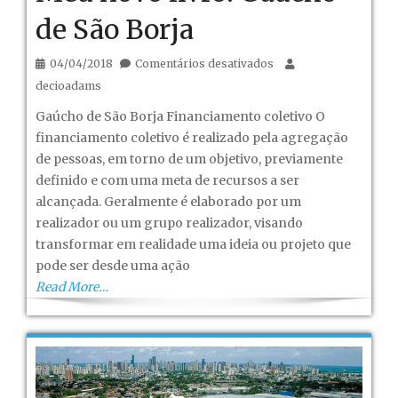
de São Borja
em
04/04/2018
Comentários desativados
Meu
decioadams
novo
Gaúcho de São Borja Financiamento coletivo O
livro:
financiamento coletivo é realizado pela agregação
Gaúcho
de pessoas, em torno de um objetivo, previamente
de
definido e com uma meta de recursos a ser
São
alcançada. Geralmente é elaborado por um
Borja
realizador ou um grupo realizador, visando
transformar em realidade uma ideia ou projeto que
pode ser desde uma ação
Read More…