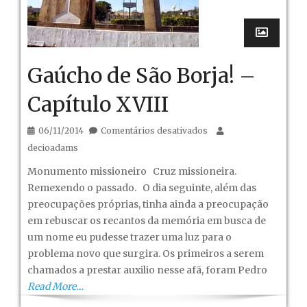
Gaúcho de São Borja! –
Capítulo XVIII
em
06/11/2014
Comentários desativados
Gaúcho
decioadams
de
Monumento missioneiro Cruz missioneira.
São
Remexendo o passado. O dia seguinte, além das
Borja!
preocupações próprias, tinha ainda a preocupação
–
em rebuscar os recantos da memória em busca de
Capítulo
um nome eu pudesse trazer uma luz para o
XVIII
problema novo que surgira. Os primeiros a serem
chamados a prestar auxilio nesse afã, foram Pedro
Read More…