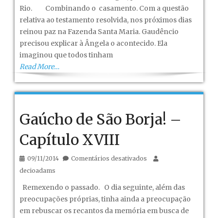
São
Rio. Combinando o casamento. Com a questão
Borja!
relativa ao testamento resolvida, nos próximos dias
–
reinou paz na Fazenda Santa Maria. Gaudêncio
Capítulo
precisou explicar à Ângela o acontecido. Ela
XIX
imaginou que todos tinham
Read More…
Gaúcho de São Borja! –
Capítulo XVIII
em
09/11/2014
Comentários desativados
Gaúcho
decioadams
de
Remexendo o passado. O dia seguinte, além das
São
preocupações próprias, tinha ainda a preocupação
Borja!
em rebuscar os recantos da memória em busca de
–