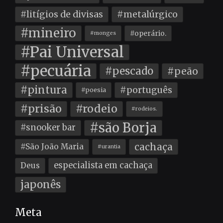
#litígios de divisas
#metalúrgico
#mineiro
#operário.
#monges
#Pai Universal
#pecuária
#pescado
#peão
#pintura
#português
#poesia
#prisão
#rodeio
#rodeios.
#são Borja
#snooker bar
cachaça
#São João Maria
#urantia
especialista em cachaça
Deus
japonês
Meta