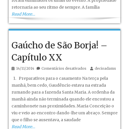
foram eliminados os sinais do evento. A propriedade
retornaria ao seu ritmo de sempre. A família
Read More…
Gaúcho de São Borja! –
Capítulo XX
em
14/11/2014
Comentários desativados
decioadams
Gaúcho
1. Preparativos para o casamento Na terça pela
de
manhã, bem cedo, Gaudêncio estava na estrada
São
rumando para a fazenda Santa Maria. A ordenha da
Borja!
manhã ainda não terminada quando ele encostou a
–
caminhonete nas proximidades. Maria Conceição o
Capítulo
viu e veio ao encontro dando-lhe um abraço. Sempre
XX
que o filho se ausentava, a saudade
Read More…