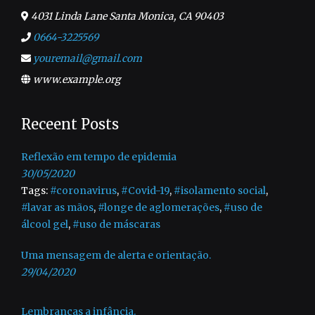
4031 Linda Lane Santa Monica, CA 90403
0664-3225569
youremail@gmail.com
www.example.org
Receent Posts
Reflexão em tempo de epidemia
30/05/2020
Tags:
#coronavirus
,
#Covid-19
,
#isolamento social
,
#lavar as mãos
,
#longe de aglomerações
,
#uso de
álcool gel
,
#uso de máscaras
Uma mensagem de alerta e orientação.
29/04/2020
Lembranças a infância.