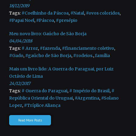
18/12/2019
Tags:
#Coelhinho da Páscoa
,
#Natal
,
#ovos coloridos
,
#Papai Noel
,
#Páscoa
,
#presépio
Meu novo livro: Gaúcho de São Borja
04/04/2018
Tags:
# Arroz
,
#fazenda
,
#financiamento coletivo
,
#Gado
,
#gaúcho de São Borja
,
#rodeios.
,
família
Mais um livro lido: A Guerra do Paraguai, por Luiz
Octávio de Lima
24/12/2017
Tags:
# Guerra do Paraguai
,
# Império do Brasil
,
#
República Oriental do Uruguai
,
#Argentina
,
#Solano
Lopez
,
#Tríplice Aliança
Read More Posts