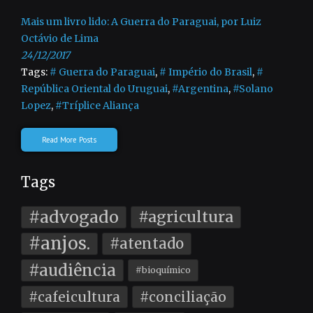
Mais um livro lido: A Guerra do Paraguai, por Luiz
Octávio de Lima
24/12/2017
Tags:
# Guerra do Paraguai
,
# Império do Brasil
,
#
República Oriental do Uruguai
,
#Argentina
,
#Solano
Lopez
,
#Tríplice Aliança
Read More Posts
Tags
#advogado
#agricultura
#anjos.
#atentado
#audiência
#bioquímico
#cafeicultura
#conciliação