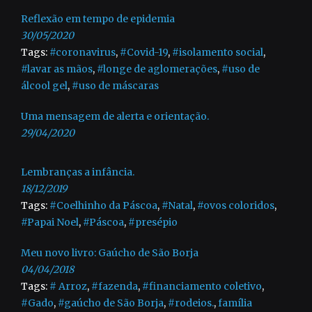
Reflexão em tempo de epidemia
30/05/2020
Tags:
#coronavirus
,
#Covid-19
,
#isolamento social
,
#lavar as mãos
,
#longe de aglomerações
,
#uso de
álcool gel
,
#uso de máscaras
Uma mensagem de alerta e orientação.
29/04/2020
Lembranças a infância.
18/12/2019
Tags:
#Coelhinho da Páscoa
,
#Natal
,
#ovos coloridos
,
#Papai Noel
,
#Páscoa
,
#presépio
Meu novo livro: Gaúcho de São Borja
04/04/2018
Tags:
# Arroz
,
#fazenda
,
#financiamento coletivo
,
#Gado
,
#gaúcho de São Borja
,
#rodeios.
,
família