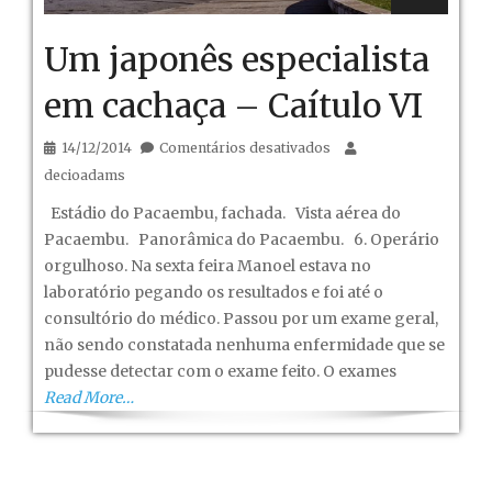
Um japonês especialista
em cachaça – Caítulo VI
em
14/12/2014
Comentários desativados
Um
decioadams
japonês
Estádio do Pacaembu, fachada. Vista aérea do
especialista
Pacaembu. Panorâmica do Pacaembu. 6. Operário
em
orgulhoso. Na sexta feira Manoel estava no
cachaça
laboratório pegando os resultados e foi até o
–
consultório do médico. Passou por um exame geral,
Caítulo
não sendo constatada nenhuma enfermidade que se
VI
pudesse detectar com o exame feito. O exames
Read More…