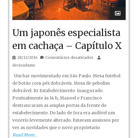
Um japonês especialista
em cachaça – Capítulo X
em
28/12/2014
Comentários desativados
Um
decioadams
japonês
Um bar movimentado em São Paulo. Mesa futebol
especialista
de botão com pés dobráveis. Mesa de pebolim
em
dobrável. 10. Estabelecimento inaugurado.
cachaça
Pontualmente às 14 h, Manoel e Francisco
–
destrancaram as amplas portas da frente do
Capítulo
estabelecimento. Do lado de fora era audível um
X
vozerio levemente alterado. Estavam ansiosos por
ver as novidades que o novo proprietario
Read More…