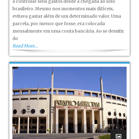
a controlar seus gastos desde a chegada ao solo
cachaça
brasileiro. Mesmo nos momentos mais difíceis,
–
evitava gastar além de um determinado valor. Uma
Capítulo
parcela, por menor que fosse, era colocada
VII
mensalmente em uma conta bancária. Ao se demitir
do
Read More…