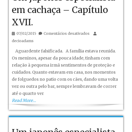
em cachaça – Capítulo
XVII.
em
07/02/2015
Comentários desativados
Um
decioadams
japonês
Aguardente falsificada. A família estava reunida.
especialista
Os meninos, apesar da pouca idade, tinham com
em
relação à pequena irmã sentimentos de proteção e
cachaça
cuidados. Quanto estavam em casa, nos momentos
–
de folguedos no patio com os cães, dando uma volta
Capítulo
vez ou outra pelo bar, sempre lembravam de correr
XVII.
até o quarto ver
Read More…