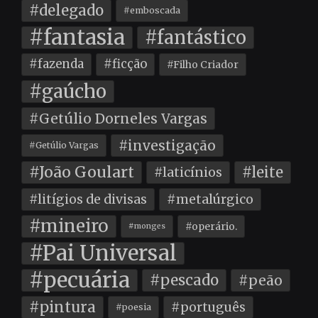
#delegado
#emboscada
#fantasia
#fantástico
#fazenda
#ficção
#Filho Criador
#gaúcho
#Getúlio Dorneles Vargas
#investigação
#Getúlio Vargas
#João Goulart
#leite
#laticínios
#litígios de divisas
#metalúrgico
#mineiro
#operário.
#monges
#Pai Universal
#pecuária
#pescado
#peão
#pintura
#português
#poesia