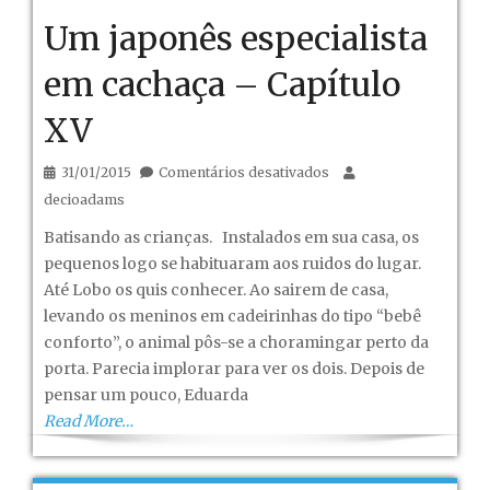
Um japonês especialista
em cachaça – Capítulo
XV
em
31/01/2015
Comentários desativados
Um
decioadams
japonês
Batisando as crianças. Instalados em sua casa, os
especialista
pequenos logo se habituaram aos ruidos do lugar.
em
Até Lobo os quis conhecer. Ao sairem de casa,
cachaça
levando os meninos em cadeirinhas do tipo “bebê
–
conforto”, o animal pôs-se a choramingar perto da
Capítulo
porta. Parecia implorar para ver os dois. Depois de
XV
pensar um pouco, Eduarda
Read More…