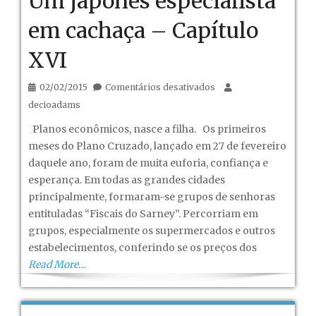
Um japonês especialista
em cachaça – Capítulo
XVI
em
02/02/2015
Comentários desativados
Um
decioadams
japonês
Planos econômicos, nasce a filha. Os primeiros
especialista
meses do Plano Cruzado, lançado em 27 de fevereiro
em
daquele ano, foram de muita euforia, confiança e
cachaça
esperança. Em todas as grandes cidades
–
principalmente, formaram-se grupos de senhoras
Capítulo
entituladas “Fiscais do Sarney”. Percorriam em
XVI
grupos, especialmente os supermercados e outros
estabelecimentos, conferindo se os preços dos
Read More…