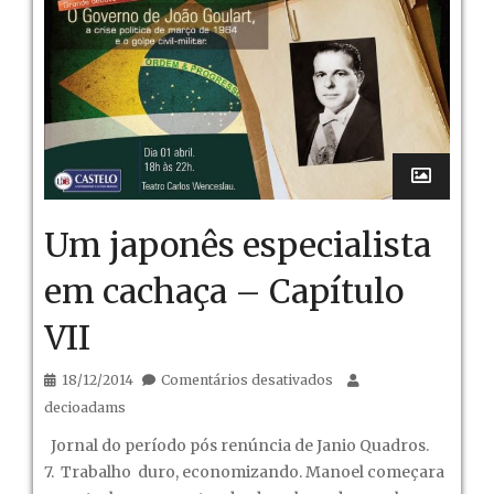
Um japonês especialista
em cachaça – Capítulo
VII
em
18/12/2014
Comentários desativados
Um
decioadams
japonês
Jornal do período pós renúncia de Janio Quadros.
especialista
7. Trabalho duro, economizando. Manoel começara
em