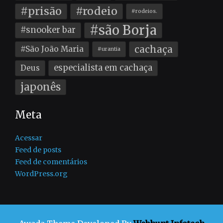
#prisão
#rodeio
#rodeios.
#são Borja
#snooker bar
cachaça
#São João Maria
#urantia
especialista em cachaça
Deus
japonês
Meta
Acessar
Feed de posts
Feed de comentários
WordPress.org