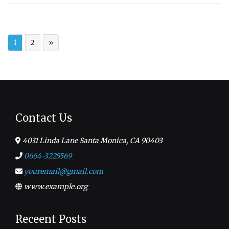
1
2
»
Contact Us
4031 Linda Lane Santa Monica, CA 90403
0664-3225569
youremail@gmail.com
www.example.org
Receent Posts