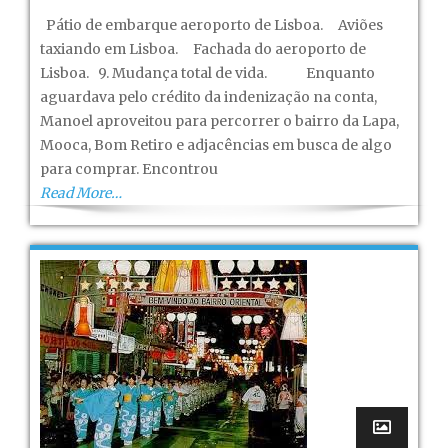
japonês
Pátio de embarque aeroporto de Lisboa. Aviões
especialista
taxiando em Lisboa. Fachada do aeroporto de
em
Lisboa. 9. Mudança total de vida. Enquanto
cachaça
aguardava pelo crédito da indenização na conta,
–
Manoel aproveitou para percorrer o bairro da Lapa,
Capítulo
Mooca, Bom Retiro e adjacências em busca de algo
IX
para comprar. Encontrou
Read More…