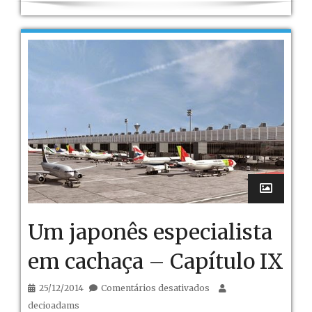
Um japonês especialista
em cachaça – Capítulo IX
em
25/12/2014
Comentários desativados
Um
decioadams