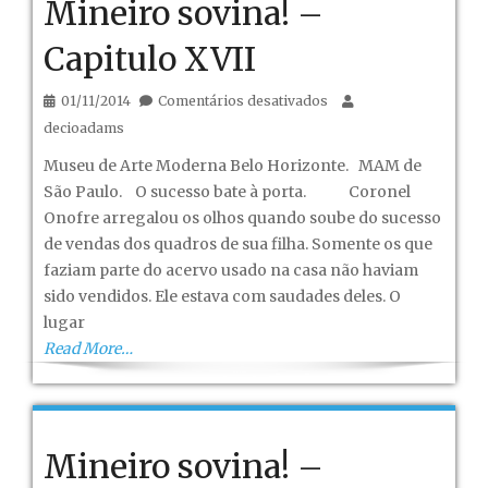
Mineiro sovina! –
Capitulo XVII
em
01/11/2014
Comentários desativados
Mineiro
decioadams
sovina!
Museu de Arte Moderna Belo Horizonte. MAM de
–
São Paulo. O sucesso bate à porta. Coronel
Capitulo
Onofre arregalou os olhos quando soube do sucesso
XVII
de vendas dos quadros de sua filha. Somente os que
faziam parte do acervo usado na casa não haviam
sido vendidos. Ele estava com saudades deles. O
lugar
Read More…
Mineiro sovina! –