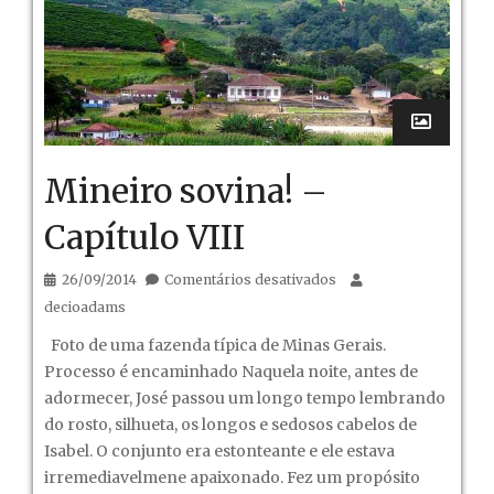
Mineiro sovina! –
Capítulo VIII
em
26/09/2014
Comentários desativados
Mineiro
decioadams
sovina!
Foto de uma fazenda típica de Minas Gerais.
–
Processo é encaminhado Naquela noite, antes de
Capítulo
adormecer, José passou um longo tempo lembrando
VIII
do rosto, silhueta, os longos e sedosos cabelos de
Isabel. O conjunto era estonteante e ele estava
irremediavelmene apaixonado. Fez um propósito