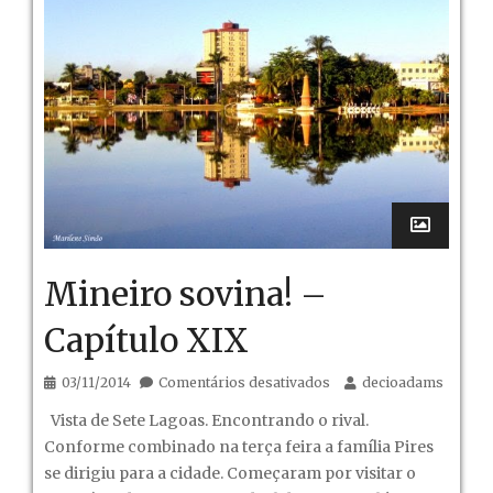
Mineiro sovina! –
Capítulo XIX
em
03/11/2014
Comentários desativados
decioadams
Mineiro
Vista de Sete Lagoas. Encontrando o rival.
sovina!
Conforme combinado na terça feira a família Pires
–
se dirigiu para a cidade. Começaram por visitar o
Capítulo