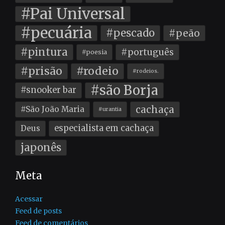
#Pai Universal
#pecuária
#pescado
#peão
#pintura
#português
#poesia
#prisão
#rodeio
#rodeios.
#são Borja
#snooker bar
cachaça
#São João Maria
#urantia
especialista em cachaça
Deus
japonês
Meta
Acessar
Feed de posts
Feed de comentários