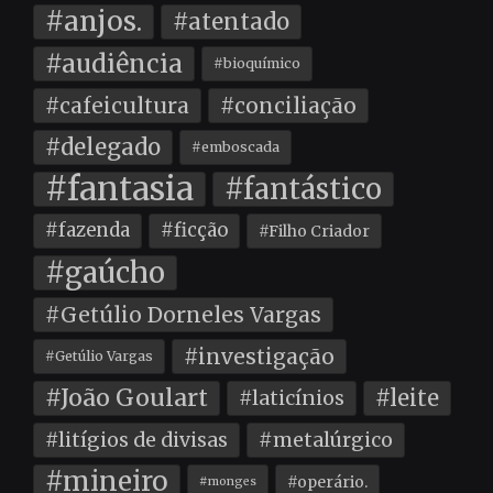
#anjos.
#atentado
#audiência
#bioquímico
#cafeicultura
#conciliação
#delegado
#emboscada
#fantasia
#fantástico
#fazenda
#ficção
#Filho Criador
#gaúcho
#Getúlio Dorneles Vargas
#investigação
#Getúlio Vargas
#João Goulart
#leite
#laticínios
#litígios de divisas
#metalúrgico
#mineiro
#operário.
#monges