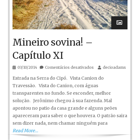
Mineiro sovina! –
Capítulo XI
em
03/10/2014
Comentários desativados
decioadams
Mineiro
Estrada na Serra do Cipó. Vista Canion do
sovina!
Travessão. Vista do Canion, com águas
–
transparentes no fundo. Se esconder, melhor
Capítulo
solução. Jerônimo chegou à sua fazenda. Mal
XI
apontou no patio da casa grande e alguns peões
apareceram para saber o que houvera. O patrão saira
sem dizer nada, nem chamar ninguém para
Read More…