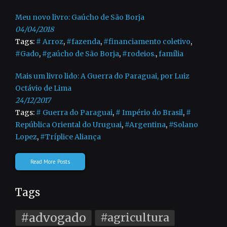
Meu novo livro: Gaúcho de São Borja
04/04/2018
Tags:
# Arroz
,
#fazenda
,
#financiamento coletivo
,
#Gado
,
#gaúcho de São Borja
,
#rodeios.
,
família
Mais um livro lido: A Guerra do Paraguai, por Luiz
Octávio de Lima
24/12/2017
Tags:
# Guerra do Paraguai
,
# Império do Brasil
,
#
República Oriental do Uruguai
,
#Argentina
,
#Solano
Lopez
,
#Tríplice Aliança
Read More Posts
Tags
#advogado
#agricultura