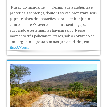
sovina!
Prisão do mandante. Terminada a audiência e
–
proferida a sentença, doutor Estevão preparava seus
Capítulo
papéis e bloco de anotações para se retirar, junto
XIII
com o cliente. O favorecido com a sentença, seu
advogado e testemunhas haviam saido. Nesse
momento três policiais militares, sob o comando de
um sargento se postaram nas proximidades, em
Read More…