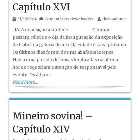
Capítulo XVI
em
31/10/2014
Comentários desativados
decioadams
Mineiro
16. A exposição acontece. O tempo
sovina!
passara célere e o dia da inauguração da exposição
–
de Isabel na galeria de arte da cidade estava próxima.
Capítulo
Os últimos dias foram de uma azáfama intensa.
XVI
Havia uma porção de coisas lembradas na última
hora e requeriam a atenção do responsável pelo
evento. Os álbuns
Read More…
Mineiro sovina! –
Capítulo XIV