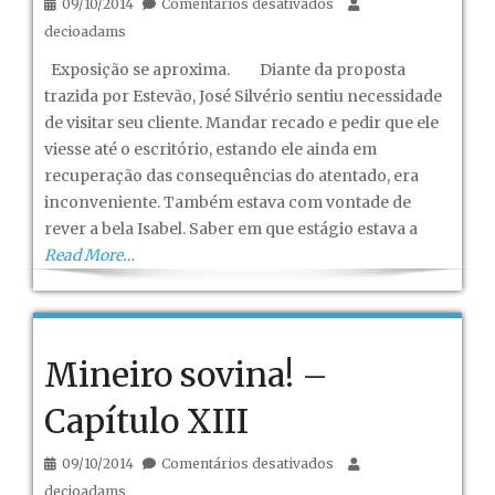
em
09/10/2014
Comentários desativados
Mineiro
decioadams
sovina!
Exposição se aproxima. Diante da proposta
–
trazida por Estevão, José Silvério sentiu necessidade
Capítulo
de visitar seu cliente. Mandar recado e pedir que ele
XIV
viesse até o escritório, estando ele ainda em
recuperação das consequências do atentado, era
inconveniente. Também estava com vontade de
rever a bela Isabel. Saber em que estágio estava a
Read More…
Mineiro sovina! –
Capítulo XIII
em
09/10/2014
Comentários desativados
Mineiro
decioadams