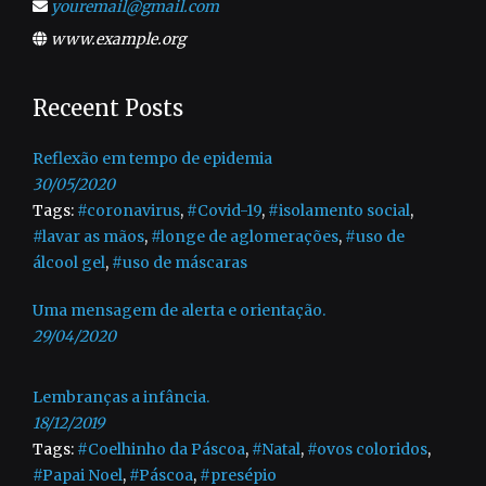
youremail@gmail.com
www.example.org
Receent Posts
Reflexão em tempo de epidemia
30/05/2020
Tags:
#coronavirus
,
#Covid-19
,
#isolamento social
,
#lavar as mãos
,
#longe de aglomerações
,
#uso de
álcool gel
,
#uso de máscaras
Uma mensagem de alerta e orientação.
29/04/2020
Lembranças a infância.
18/12/2019
Tags:
#Coelhinho da Páscoa
,
#Natal
,
#ovos coloridos
,
#Papai Noel
,
#Páscoa
,
#presépio