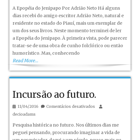
A Epopéia do Jenipapo Por Adrião Neto Há alguns
dias recebi do amigo escritor Adrião Neto, natural e
residente no estado do Piauí, mais um exemplar de
um dos seus livros. Neste momento terminei de ler
a Epopéia do Jenipapo. À primeira vista, pode parecer
tratar-se de uma obra de cunho folclórico ou então
humorístico. Mas, conhecendo
Read More…
Incursão ao futuro.
em
11/04/2016
Comentários desativados
Incursão
decioadams
ao
Pesquisa histórica no futuro. Nos últimos dias me
futuro.
peguei pensando, procurando imaginar a vida de