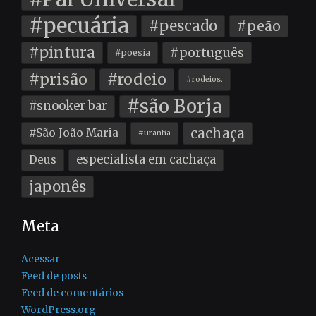
#pecuária
#pescado
#peão
#pintura
#português
#poesia
#prisão
#rodeio
#rodeios.
#são Borja
#snooker bar
cachaça
#São João Maria
#urantia
especialista em cachaça
Deus
japonês
Meta
Acessar
Feed de posts
Feed de comentários
WordPress.org