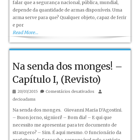
falar que a segurança nacional, pública, mundial,
segurança
depende da quantidade de armas disponíveis. Uma
baseada
arma serve para que? Qualquer objeto, capaz de ferir
em
e por
armamento.
Read More…
Na senda dos monges! –
Capítulo I, (Revisto)
em
20/03/2015
Comentários desativados
Na
decioadams
senda
Na senda dos monges. Giovanni Maria D’Agostini.
dos
– Buon jorno, signiori! – Bom dia! – E qui que
monges!
necessito me apresentar para ter documento de
–
strangero? – Sim. É aqui mesmo. O funcionário da
Capítulo