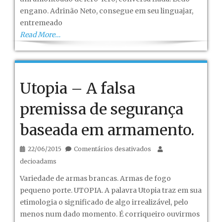
engano. Adrinão Neto, consegue em seu linguajar,
entremeado
Read More…
Utopia – A falsa
premissa de segurança
baseada em armamento.
em
22/06/2015
Comentários desativados
Utopia
decioadams
–
Variedade de armas brancas. Armas de fogo
A
pequeno porte. UTOPIA. A palavra Utopia traz em sua
falsa
etimologia o significado de algo irrealizável, pelo
premissa
menos num dado momento. É corriqueiro ouvirmos
de