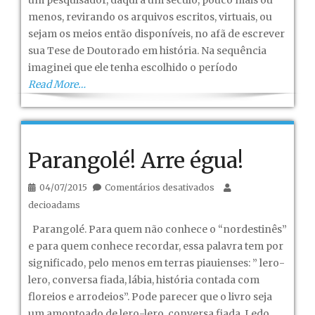
um pesquisador, daqui a um século, pouco mais ou
menos, revirando os arquivos escritos, virtuais, ou
sejam os meios então disponíveis, no afã de escrever
sua Tese de Doutorado em história. Na sequência
imaginei que ele tenha escolhido o período
Read More…
Parangolé! Arre égua!
em
04/07/2015
Comentários desativados
Parangolé!
decioadams
Arre
Parangolé. Para quem não conhece o “nordestinês”
égua!
e para quem conhece recordar, essa palavra tem por
significado, pelo menos em terras piauienses: ” lero-
lero, conversa fiada, lábia, história contada com
floreios e arrodeios”. Pode parecer que o livro seja
um amontoado de lero-lero, conversa fiada. Ledo