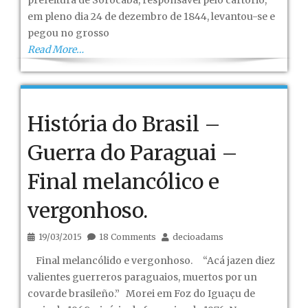
prefeitura de Sorocaba, responsável pelo cartório,
I,
em pleno dia 24 de dezembro de 1844, levantou-se e
(Revisto)
pegou no grosso
Read More…
História do Brasil –
Guerra do Paraguai –
Final melancólico e
vergonhoso.
19/03/2015
18 Comments
decioadams
Final melancólido e vergonhoso. “Acá jazen diez
valientes guerreros paraguaios, muertos por un
covarde brasileño.” Morei em Foz do Iguaçu de