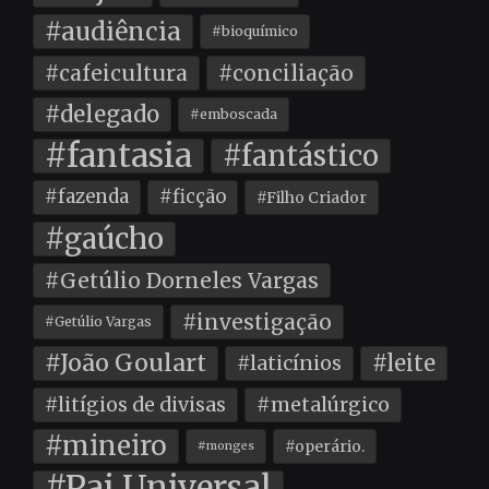
#audiência
#bioquímico
#cafeicultura
#conciliação
#delegado
#emboscada
#fantasia
#fantástico
#fazenda
#ficção
#Filho Criador
#gaúcho
#Getúlio Dorneles Vargas
#investigação
#Getúlio Vargas
#João Goulart
#leite
#laticínios
#litígios de divisas
#metalúrgico
#mineiro
#operário.
#monges
#Pai Universal