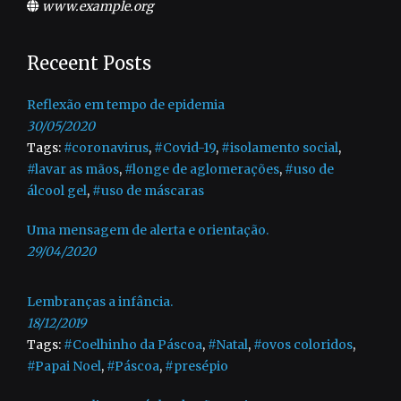
www.example.org
Receent Posts
Reflexão em tempo de epidemia
30/05/2020
Tags:
#coronavirus
,
#Covid-19
,
#isolamento social
,
#lavar as mãos
,
#longe de aglomerações
,
#uso de
álcool gel
,
#uso de máscaras
Uma mensagem de alerta e orientação.
29/04/2020
Lembranças a infância.
18/12/2019
Tags:
#Coelhinho da Páscoa
,
#Natal
,
#ovos coloridos
,
#Papai Noel
,
#Páscoa
,
#presépio