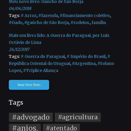
Meu novo livro: Gaúcho de São Borja
04/04/2018
Tags:
# Arroz
,
#fazenda
,
#financiamento coletivo
,
#Gado
,
#gaúcho de São Borja
,
#rodeios.
,
família
Mais um livro lido: A Guerra do Paraguai, por Luiz
Octávio de Lima
24/12/2017
Tags:
# Guerra do Paraguai
,
# Império do Brasil
,
#
República Oriental do Uruguai
,
#Argentina
,
#Solano
Lopez
,
#Tríplice Aliança
Read More Posts
Tags
#advogado
#agricultura
#anjos.
#atentado