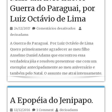
Guerra do Paraguai, por
Luiz Octávio de Lima
em
24/12/2017
Comentários desativados
Mais
decioadams
um
A Guerra do Paraguai. Por Luiz Octávio de Lima
livro
Quero primeiramente agradecer ao meu filho
lido:
Anselmo Daniel Adams que encontrou essa
A
verdadeira jóia e resolveu presentear-me com um
Guerra
exemplar antecipadamente ao meu aniversário e
do
também pelo Natal. O assunto me atrai intensamente.
Paraguai,
por
Luiz
Octávio
A Epopéia do Jenipapo.
de
Lima
12/12/2016
1 Comment
decioadams