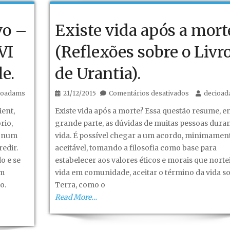
–
Conquista
vo –
Existe vida após a mort
do
espaço
VI
(Reflexões sobre o Livr
segue.
e.
de Urantia).
em
ioadams
21/12/2015
Comentários desativados
decioa
co
Existe
ent,
Existe vida após a morte? Essa questão resume, e
vida
rio,
grande parte, as dúvidas de muitas pessoas duran
após
, num
vida. É possível chegar a um acordo, minimamen
a
edir.
aceitável, tomando a filosofia como base para
morte?
o e se
estabelecer aos valores éticos e morais que norte
(Reflexões
em
vida em comunidade, aceitar o término da vida so
sobre
o.
Terra, como o
o
Read More…
Livro
de
Urantia).