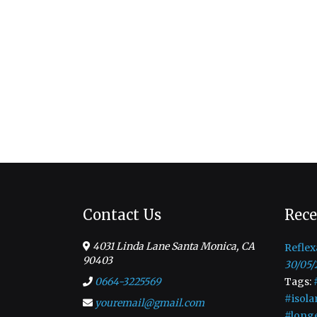
Contact Us
Rece
4031 Linda Lane Santa Monica, CA
Reflex
90403
30/05/
0664-3225569
Tags:
#isola
youremail@gmail.com
#long