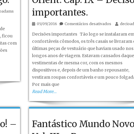
importantes.
ioadams
o
em
05/09/2016
Comentários desativados
decioa
 de
Fantástico
Decisões importantes Tão logo se instalaram e
, ficou
mundo
confortáveis cômodos, os três casais se livraram 
itas com
novo!
últimas peças de vestuário que haviam usado nos
sões
–
longos anos de viagem. Estavam cansados daque
Vol.
vestimentas de mesma cor, com os mesmos
III
o
dispositivos e, depois de um banho repousante,
–
vestiram roupas confortáveis e um pouco folgada
Recomeço
Por mais que
em
Read More…
Orient.
Cap.
IX
–
o! –
Fantástico Mundo Nov
Decisões
importantes.