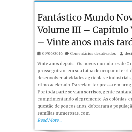
Novos
avanços
Fantástico Mundo No
em
Orient.
Volume III – Capítulo 
– Vinte anos mais tard
em
09/06/2016
Comentários desativados
dec
Fantásti
Vinte anos depois. Os novos moradores de Ori
Mundo
prosseguiram em sua faina de ocupar o territó
Novo
desenvolver atividades agrícolas e industriais
–
ritmo acelerado. Pareciam ter pressa em progr
Volume
Por toda parte se viam sorrisos, gente cantand
III
cumprimentando alegremente. As colônias, 
–
questão de poucos anos, dobraram a populaçã
Capítulo
Famílias numerosas, com
VI
Read More…
–
Vinte