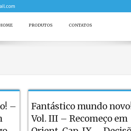
il.com
HOME
PRODUTOS
CONTATOS
o! –
Fantástico mundo novo
m
Vol. III – Recomeço em
go.
Orient. Cap. IX – Decis