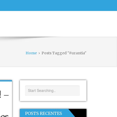
Home
›
Posts Tagged "#urantia"
! –
POSTS RECENTES
ões