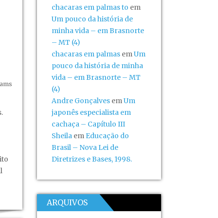
chacaras em palmas to
em
Um pouco da história de
minha vida – em Brasnorte
– MT (4)
chacaras em palmas
em
Um
pouco da história de minha
vida – em Brasnorte – MT
dams
(4)
Andre Gonçalves
em
Um
.
japonês especialista em
cachaça – Capítulo III
Sheila
em
Educação do
Brasil – Nova Lei de
ito
Diretrizes e Bases, 1998.
l
ARQUIVOS