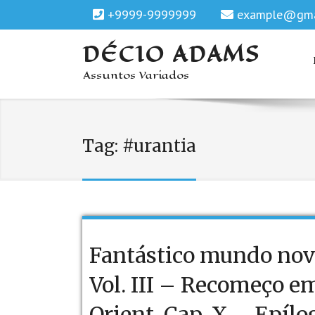
+9999-9999999
example@gma
DÉCIO ADAMS
Assuntos Variados
Tag:
#urantia
Fantástico mundo nov
Vol. III – Recomeço e
Orient. Cap. X – Epílo