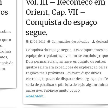
m
Vol. III – Recomeço em
vos
Orient, Cap. VII –
Conquista do espaço
segue.
ioadams
o
 que o
em
17/06/2016
Comentários desativados
decioa
s,
Fantástico
Conquista do espaço segue. Os componentes da
róximas
Mundo
equipe de tripulantes, dividiam-se em dois grupos
atos,
Novo-
Dois permaneciam na nave, enquanto os outros
depois do
Vol.
quatro saiam em expedições de exploração pelas
iam
III
regiões mais próximas. Levavam dispositivos
–
o
elétricos, capazes de disparar descargas, cujo efe
Recomeço
seria de paralisar e pôr fora de ação algum anima
em
agressivo. Sabia-se muito pouco
Orient,
Read More…
Cap.
VII