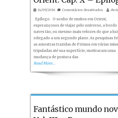
em
14/09/2016
Comentários desativados
dec
Fantástic
Epílogo. O sonho de muitos em Orient,
mundo
esperançosos de viajar pelo universo, a bordo
novo!
naves tão, ou mesmo mais velozes do que a luz
–
relegado a um segundo plano. As pesquisas fe
Vol.
as amostras trazidas de Primus em várias mis
III
tripuladas até sua superfície, motivaram uma
–
mudança de postura das
Recomeç
Read More…
em
Orient.
Cap.
X
–
Epílogo.
Fantástico mundo nov