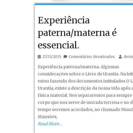
anos
mais
Experiência
tarde.
paterna/materna é
essencial.
em
27/11/2015
Comentários desativados
deci
Experiênc
Experiência paterna/materna. Algumas
paterna/m
considerações sobre o Livro de Urantia. Na lei
é
estou fazendo dos documentos intitulados O L
essencial.
Urantia, existe a descrição da nossa vida após
física material. Nos separaremos para sempre
corpo que nos serve de morada terrena e no 
tempo seremos acordados, no chamado Mund
Mansões,
Read More…