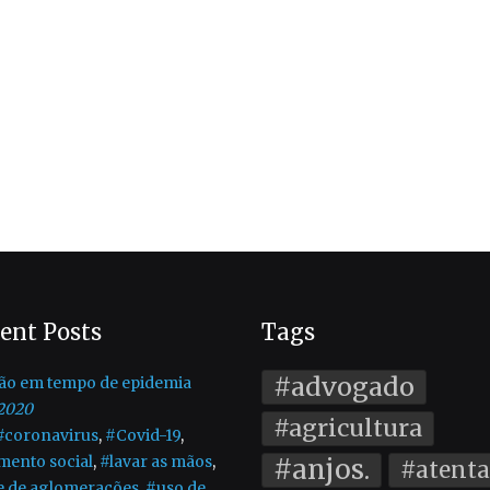
ent Posts
Tags
#advogado
ão em tempo de epidemia
2020
#agricultura
#coronavirus
,
#Covid-19
,
mento social
,
#lavar as mãos
,
#anjos.
#atent
e de aglomerações
,
#uso de