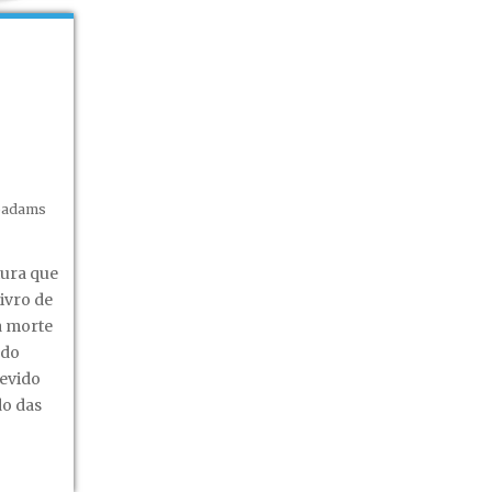
oadams
ia
aterna
tura que
ivro de
 a morte
 do
devido
o das