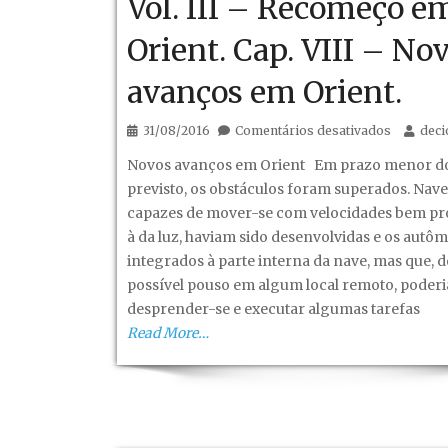
Vol. III – Recomeço e
Orient. Cap. VIII – No
avanços em Orient.
em
31/08/2016
Comentários desativados
dec
Fantástic
Novos avanços em Orient Em prazo menor do
mundo
previsto, os obstáculos foram superados. Nave
novo!
capazes de mover-se com velocidades bem p
–
à da luz, haviam sido desenvolvidas e os autôm
Vol.
integrados à parte interna da nave, mas que, 
III
possível pouso em algum local remoto, poder
–
desprender-se e executar algumas tarefas
Recomeç
Read More…
em
Orient.
Cap.
VIII
–