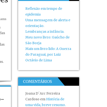
Reflexão em tempo de
epidemia
dams
Uma mensagem de alerta e
orientação.
m
Lembranças a infância.
das
Meu novo livro: Gaúcho de
São Borja
las
Mais um livro lido: A Guerra
do Paraguai, por Luiz
Octávio de Lima
s.
COMENTÁRIOS
Joana D´Arc Ferreira
o-
Cardoso
em
História de
uma vida, breve resumo.