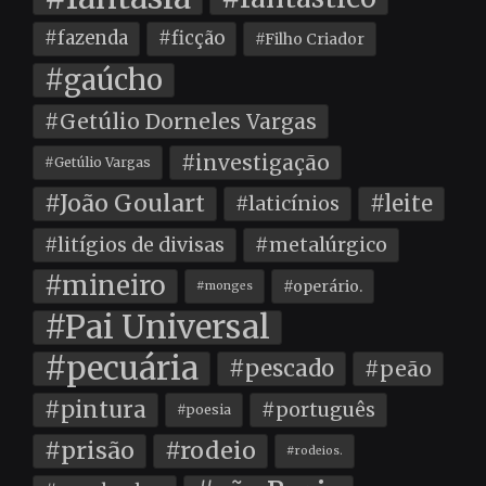
#fazenda
#ficção
#Filho Criador
#gaúcho
#Getúlio Dorneles Vargas
#investigação
#Getúlio Vargas
#João Goulart
#leite
#laticínios
#litígios de divisas
#metalúrgico
#mineiro
#operário.
#monges
#Pai Universal
#pecuária
#pescado
#peão
#pintura
#português
#poesia
#prisão
#rodeio
#rodeios.