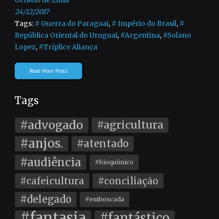
Octávio de Lima
24/12/2017
Tags:
# Guerra do Paraguai
,
# Império do Brasil
,
#
República Oriental do Uruguai
,
#Argentina
,
#Solano
Lopez
,
#Tríplice Aliança
Read More Posts
Tags
#advogado
#agricultura
#anjos.
#atentado
#audiência
#bioquímico
#cafeicultura
#conciliação
#delegado
#emboscada
#fantasia
#fantástico