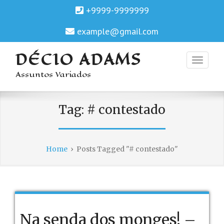
+9999-9999999
example@gmail.com
DÉCIO ADAMS
Assuntos Variados
Tag:
# contestado
Home
›
Posts Tagged "# contestado"
Na senda dos monges! –