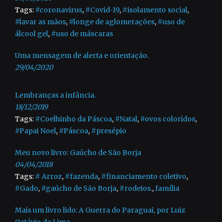
Tags:
#coronavirus
,
#Covid-19
,
#isolamento social
,
#lavar as mãos
,
#longe de aglomerações
,
#uso de
álcool gel
,
#uso de máscaras
Uma mensagem de alerta e orientação.
29/04/2020
Lembranças a infância.
18/12/2019
Tags:
#Coelhinho da Páscoa
,
#Natal
,
#ovos coloridos
,
#Papai Noel
,
#Páscoa
,
#presépio
Meu novo livro: Gaúcho de São Borja
04/04/2018
Tags:
# Arroz
,
#fazenda
,
#financiamento coletivo
,
#Gado
,
#gaúcho de São Borja
,
#rodeios.
,
família
Mais um livro lido: A Guerra do Paraguai, por Luiz