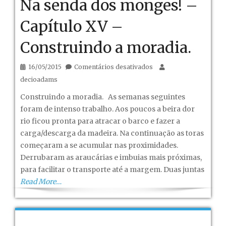
Na senda dos monges! –
Capítulo XV –
Construindo a moradia.
em
16/05/2015
Comentários desativados
Na
decioadams
senda
Construindo a moradia. As semanas seguintes
dos
foram de intenso trabalho. Aos poucos a beira dor
monges!
rio ficou pronta para atracar o barco e fazer a
–
carga/descarga da madeira. Na continuação as toras
Capítulo
começaram a se acumular nas proximidades.
XV
Derrubaram as araucárias e imbuias mais próximas,
–
para facilitar o transporte até a margem. Duas juntas
Construindo
Read More…
a
moradia.