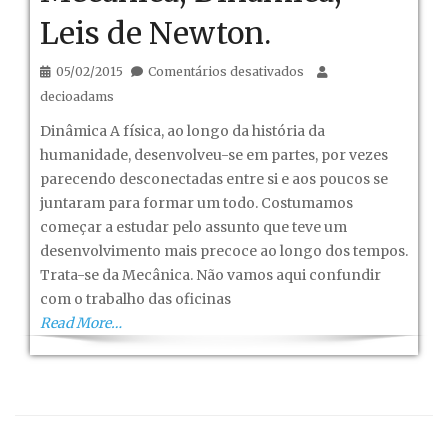
Leis de Newton.
em
05/02/2015
Comentários desativados
Mecânica,
decioadams
Dinâmica,
Dinâmica A física, ao longo da história da
Leis
humanidade, desenvolveu-se em partes, por vezes
de
parecendo desconectadas entre si e aos poucos se
Newton.
juntaram para formar um todo. Costumamos
começar a estudar pelo assunto que teve um
desenvolvimento mais precoce ao longo dos tempos.
Trata-se da Mecânica. Não vamos aqui confundir
com o trabalho das oficinas
Read More…