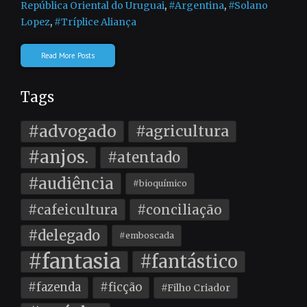
República Oriental do Uruguai
,
#Argentina
,
#Solano
Lopez
,
#Tríplice Aliança
Read More Posts
Tags
#advogado
#agricultura
#anjos.
#atentado
#audiência
#bioquímico
#cafeicultura
#conciliação
#delegado
#emboscada
#fantasia
#fantástico
#fazenda
#ficção
#Filho Criador