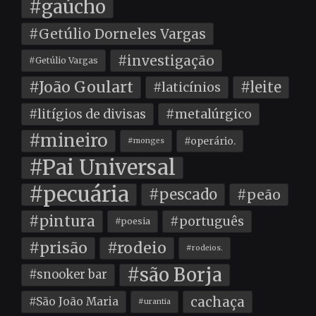
#gaúcho
#Getúlio Dorneles Vargas
#investigação
#Getúlio Vargas
#João Goulart
#leite
#laticínios
#litígios de divisas
#metalúrgico
#mineiro
#operário.
#monges
#Pai Universal
#pecuária
#pescado
#peão
#pintura
#português
#poesia
#prisão
#rodeio
#rodeios.
#são Borja
#snooker bar
cachaça
#São João Maria
#urantia