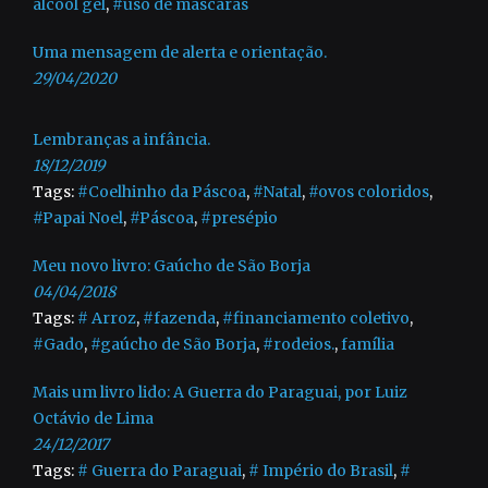
álcool gel
,
#uso de máscaras
Uma mensagem de alerta e orientação.
29/04/2020
Lembranças a infância.
18/12/2019
Tags:
#Coelhinho da Páscoa
,
#Natal
,
#ovos coloridos
,
#Papai Noel
,
#Páscoa
,
#presépio
Meu novo livro: Gaúcho de São Borja
04/04/2018
Tags:
# Arroz
,
#fazenda
,
#financiamento coletivo
,
#Gado
,
#gaúcho de São Borja
,
#rodeios.
,
família
Mais um livro lido: A Guerra do Paraguai, por Luiz
Octávio de Lima
24/12/2017
Tags:
# Guerra do Paraguai
,
# Império do Brasil
,
#