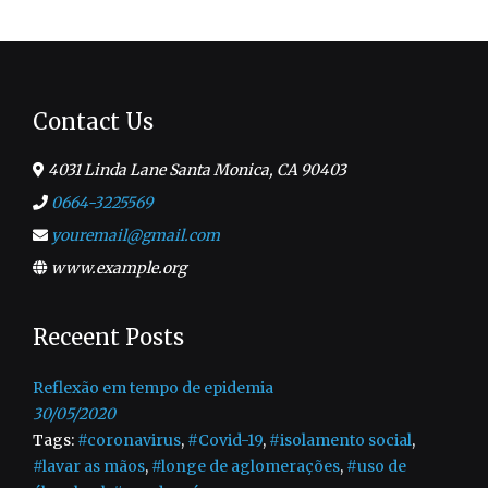
Contact Us
4031 Linda Lane Santa Monica, CA 90403
0664-3225569
youremail@gmail.com
www.example.org
Receent Posts
Reflexão em tempo de epidemia
30/05/2020
Tags:
#coronavirus
,
#Covid-19
,
#isolamento social
,
#lavar as mãos
,
#longe de aglomerações
,
#uso de