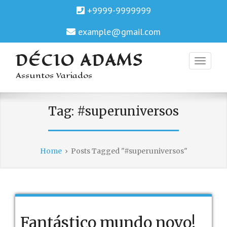
+9999-9999999
example@gmail.com
DÉCIO ADAMS
Assuntos Variados
Tag:
#superuniversos
Home
›
Posts Tagged "#superuniversos"
Fantástico mundo novo!