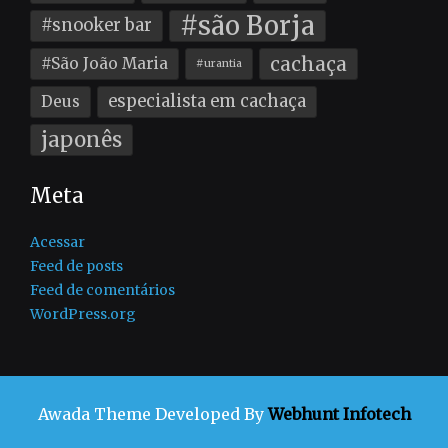
#são Borja
#snooker bar
cachaça
#São João Maria
#urantia
especialista em cachaça
Deus
japonês
Meta
Acessar
Feed de posts
Feed de comentários
WordPress.org
Awada Theme
Developed By
Webhunt Infotech