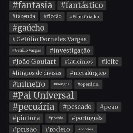
#fantasia
#fantástico
#fazenda
#ficção
#Filho Criador
#gaúcho
#Getúlio Dorneles Vargas
#investigação
#Getúlio Vargas
#João Goulart
#leite
#laticínios
#litígios de divisas
#metalúrgico
#mineiro
#operário.
#monges
#Pai Universal
#pecuária
#pescado
#peão
#pintura
#português
#poesia
#prisão
#rodeio
#rodeios.