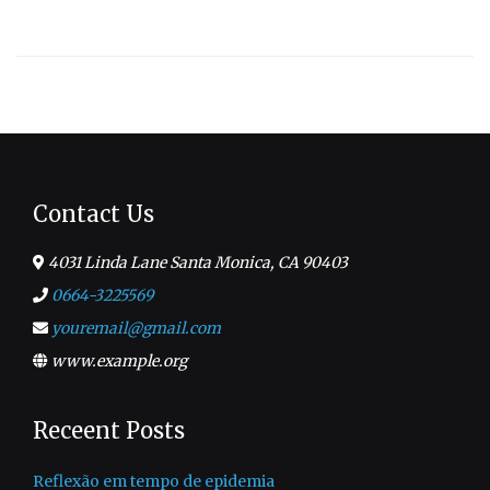
ao
espaço.
Contact Us
4031 Linda Lane Santa Monica, CA 90403
0664-3225569
youremail@gmail.com
www.example.org
Receent Posts
Reflexão em tempo de epidemia