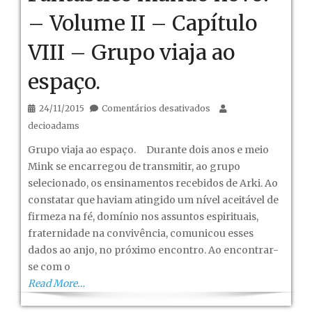
– Volume II – Capítulo
VIII – Grupo viaja ao
espaço.
em
24/11/2015
Comentários desativados
Fantástico
decioadams
mundo
Grupo viaja ao espaço. Durante dois anos e meio
novo!
Mink se encarregou de transmitir, ao grupo
–
selecionado, os ensinamentos recebidos de Arki. Ao
Volume
constatar que haviam atingido um nível aceitável de
II
firmeza na fé, domínio nos assuntos espirituais,
–
fraternidade na convivência, comunicou esses
Capítulo
dados ao anjo, no próximo encontro. Ao encontrar-
VIII
se com o
–
Read More…
Grupo
viaja