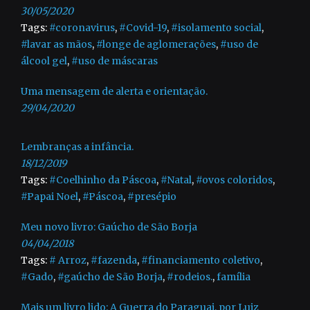
30/05/2020
Tags:
#coronavirus
,
#Covid-19
,
#isolamento social
,
#lavar as mãos
,
#longe de aglomerações
,
#uso de
álcool gel
,
#uso de máscaras
Uma mensagem de alerta e orientação.
29/04/2020
Lembranças a infância.
18/12/2019
Tags:
#Coelhinho da Páscoa
,
#Natal
,
#ovos coloridos
,
#Papai Noel
,
#Páscoa
,
#presépio
Meu novo livro: Gaúcho de São Borja
04/04/2018
Tags:
# Arroz
,
#fazenda
,
#financiamento coletivo
,
#Gado
,
#gaúcho de São Borja
,
#rodeios.
,
família
Mais um livro lido: A Guerra do Paraguai, por Luiz