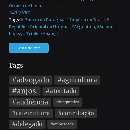
Octávio de Lima
24/12/2017
Tags:
# Guerra do Paraguai
,
# Império do Brasil
,
#
República Oriental do Uruguai
,
#Argentina
,
#Solano
Lopez
,
#Tríplice Aliança
Read More Posts
Tags
#advogado
#agricultura
#anjos.
#atentado
#audiência
#bioquímico
#cafeicultura
#conciliação
#delegado
#emboscada