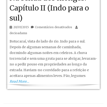
Capítulo II (Indo para o
sul)
em
20/03/2015
Comentários desativados
Na
decioadams
senda
Botucaraí, vista do lado do rio. Indo para o sul.
dos
Depois de algumas semanas de caminhada,
monges.
dormindo algumas noites em celeiros. A chuva
-
torrencial e sem uma gruta para se abrigar, levaram-
Capítulo
no a pedir pouso em propriedades ao longo da
II
estrada. Haviam-no convidado para a refeição e
(Indo
aceitara apenas alimentos leves. Pão, legumes
para
Read More…
o
sul)