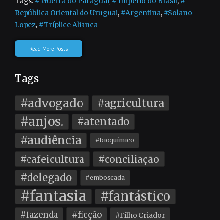
Tags:
# Guerra do Paraguai
,
# Império do Brasil
,
#
República Oriental do Uruguai
,
#Argentina
,
#Solano
Lopez
,
#Tríplice Aliança
Read More Posts
Tags
#advogado
#agricultura
#anjos.
#atentado
#audiência
#bioquímico
#cafeicultura
#conciliação
#delegado
#emboscada
#fantasia
#fantástico
#fazenda
#ficção
#Filho Criador