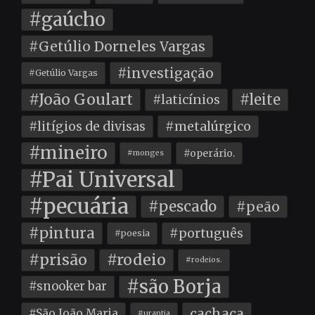
#gaúcho
#Getúlio Dorneles Vargas
#investigação
#Getúlio Vargas
#João Goulart
#leite
#laticínios
#litígios de divisas
#metalúrgico
#mineiro
#operário.
#monges
#Pai Universal
#pecuária
#pescado
#peão
#pintura
#português
#poesia
#prisão
#rodeio
#rodeios.
#são Borja
#snooker bar
cachaça
#São João Maria
#urantia