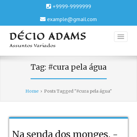
+9999-9999999
example@gmail.com
DÉCIO ADAMS
Assuntos Variados
Tag:
#cura pela água
Home
›
Posts Tagged "#cura pela água"
Na senda dos monges. -