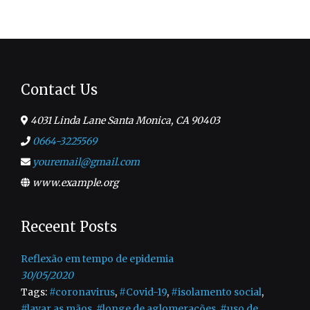
Contact Us
4031 Linda Lane Santa Monica, CA 90403
0664-3225569
youremail@gmail.com
www.example.org
Receent Posts
Reflexão em tempo de epidemia
30/05/2020
Tags:
#coronavirus
,
#Covid-19
,
#isolamento social
,
#lavar as mãos
,
#longe de aglomerações
,
#uso de