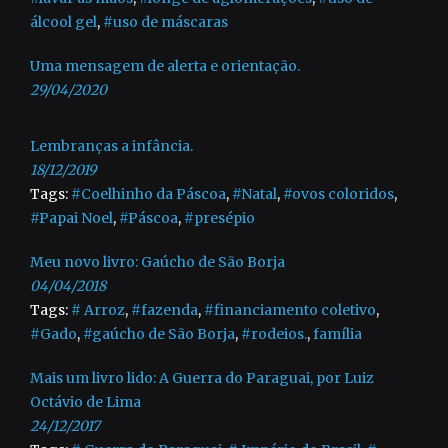
álcool gel
,
#uso de máscaras
Uma mensagem de alerta e orientação.
29/04/2020
Lembranças a infância.
18/12/2019
Tags:
#Coelhinho da Páscoa
,
#Natal
,
#ovos coloridos
,
#Papai Noel
,
#Páscoa
,
#presépio
Meu novo livro: Gaúcho de São Borja
04/04/2018
Tags:
# Arroz
,
#fazenda
,
#financiamento coletivo
,
#Gado
,
#gaúcho de São Borja
,
#rodeios.
,
família
Mais um livro lido: A Guerra do Paraguai, por Luiz
Octávio de Lima
24/12/2017