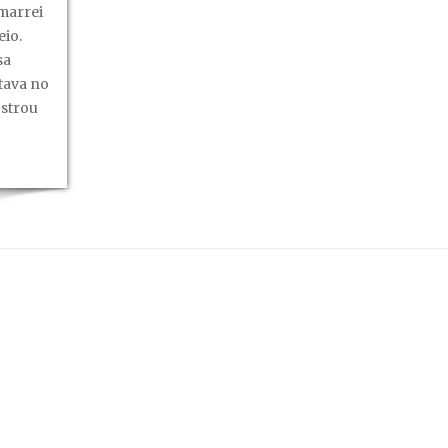
marrei
io.
sa
tava no
ostrou