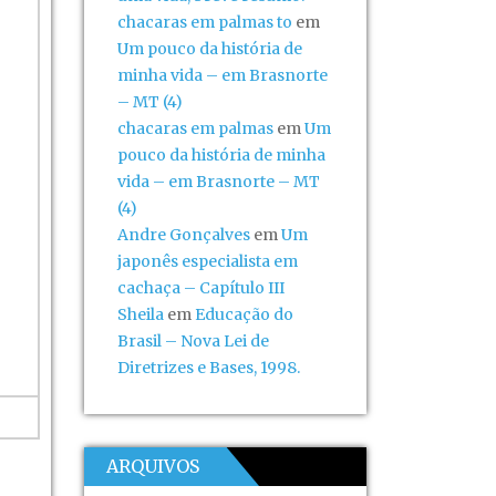
chacaras em palmas to
em
Um pouco da história de
minha vida – em Brasnorte
– MT (4)
chacaras em palmas
em
Um
pouco da história de minha
vida – em Brasnorte – MT
(4)
Andre Gonçalves
em
Um
japonês especialista em
cachaça – Capítulo III
Sheila
em
Educação do
Brasil – Nova Lei de
Diretrizes e Bases, 1998.
ARQUIVOS