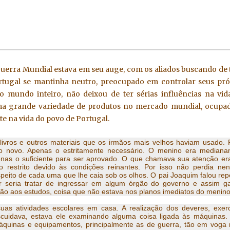
a promulgação da nova constituição o país voltou
ngresso foi dissolvido, proclamado o Estado Novo
assou ao presidente eleito nas urnas.
 Guerra Mundial estava em seu auge, com os aliados buscando de 
ortugal se mantinha neutro, preocupado em controlar seus pró
o mundo inteiro, não deixou de ter sérias influências na vid
uma grande variedade de produtos no mercado mundial, ocupa
nte na vida do povo de Portugal.
livros e outros materiais que os irmãos mais velhos haviam usado.
do novo. Apenas o estritamente necessário. O menino era median
enas o suficiente para ser aprovado. O que chamava sua atenção e
 restrito devido às condições reinantes. Por isso não perdia n
peito de cada uma que lhe caia sob os olhos. O pai Joaquim falou rep
r seria tratar de ingressar em algum órgão do governo e assim ga
ção aos estudos, coisa que não estava nos planos imediatos do menino
as atividades escolares em casa. A realização dos deveres, exerc
scuidava, estava ele examinando alguma coisa ligada às máquinas.
 máquinas e equipamentos, principalmente as de guerra, tão em voga