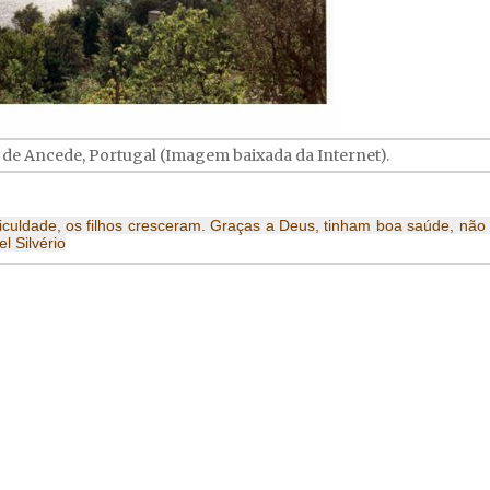
 de Ancede, Portugal (Imagem baixada da Internet).
uldade, os filhos cresceram. Graças a Deus, tinham boa saúde, não
l Silvério
acontecimentos ocorridos em Portugual e no Bras
nal da década de 20, surgiu nos quartéis o movim
oi fundamental para o golpe aplicado a Júlio Pres
residência.
presidente e instauraram um governo provisór
as, candidato derrotado na eleição para assumir.