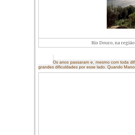
Rio Douro, na região
Os anos passaram e, mesmo com toda dific
grandes dificuldades por esse lado. Quando Manoe
Notável é a semelhança dos 
praticamente à mesma época. No fi
denominado tenentismo. Seu apoio f
poucos dias antes de sua posse na p
Os militares depuseram o 
Convidaram Getúlio Dornelles Varg