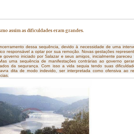
colônias na África e Ásia. Com o fim da monarquia 
ado de Primeira República e durou apenas até 1928
smo assim as dificuldades eram grandes.
ncerramento dessa sequência, devido à necessidade de uma interv
ico responsável a optar por sua remoção. Novas gestações represen
e governo iniciado por Salazar e seus amigos, inicialmente pareceu 
. Mas uma sequência de manifestações contrárias ao governo ger
ados da segurança. Com isso a vida seguia tendo suas dificulda
avra dita de modo indevido, ser interpretada como ofensiva ao r
cias.