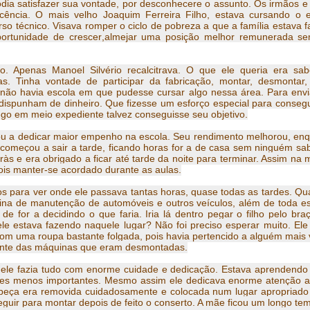
dia satisfazer sua vontade, por desconhecere o assunto. Os irmãos e
cência. O mais velho Joaquim Ferreira Filho, estava cursando o 
so técnico. Visava romper o ciclo de pobreza a que a família estava 
portunidade
de
crescer
,
almejar
uma posição melhor remunerada s
Apenas Manoel Silvério recalcitrava. O que ele queria era sab
as
. Tinha vontade de participar da fabricação, montar, desmontar,
r não havia escola em que pudesse cursar algo nessa área. Para envi
o dispunham de dinheiro. Que fizesse um esforço especial para consegu
o em meio expediente talvez conseguisse seu objetivo.
ou a dedicar maior empenho na escola. Seu rendimento melhorou, en
 começou a sair a tarde, ficando horas for a de casa sem ninguém sa
tràs e era obrigado a ficar até tarde da noite para terminar. Assim na
ois manter-se acordado durante as aulas.
os para ver onde ele passava tantas horas, quase todas as tardes. Qu
cina de manutenção de automóveis e outros veículos, além de toda e
e for a decidindo o que faria. Iria lá dentro pegar o filho pelo bra
le estava fazendo naquele lugar? Não foi preciso esperar muito. Ele
com uma roupa bastante folgada, pois havia pertencido a alguém mais 
niente das máquinas que eram desmontadas.
 ele fazia tudo com enorme cuidade e dedicação. Estava aprendendo
es menos importantes. Mesmo assim ele dedicava enorme atenção 
a peça era removida cuidadosamente e colocada num lugar apropriad
guir para montar depois de feito o conserto. A mãe ficou um longo tem