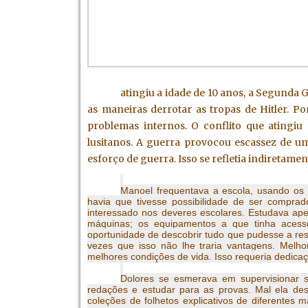
1934 governou por decretos. Com 
regime republicano. Em 1937, o co
durou até 1945/46, quando o poder p
atingiu a idade de 10 anos, a Segunda
as maneiras derrotar as tropas de Hitler. P
problemas internos. O conflito que atingiu 
lusitanos. A guerra provocou escassez de 
esforço de guerra. Isso se refletia indiretame
Manoel frequentava a escola, usando os 
havia que tivesse possibilidade de ser compra
interessado nos deveres escolares. Estudava ap
máquinas; os equipamentos a que tinha acesso
oportunidade de descobrir tudo que pudesse a res
vezes que isso não lhe traria vantagens. Melho
melhores condições de vida. Isso requeria dedica
Dolores se esmerava em supervisionar su
redações e estudar para as provas. Mal ela de
coleções de folhetos explicativos de diferentes