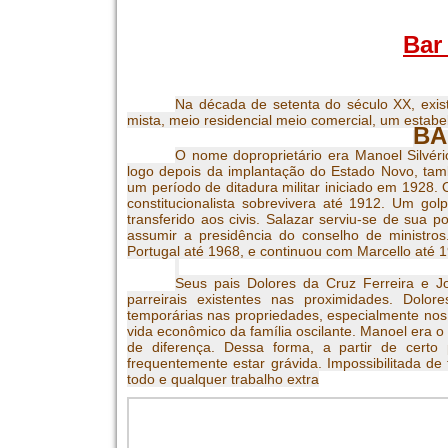
Bar
Na
década
de
setenta
do
século
XX, exis
mista, meio residencial meio comercial, um estab
BA
O nome do
proprietário
era Manoel Silvér
logo depois da implantação do Estado Novo, ta
um período de ditadura militar iniciado em 1928
constitucionalista sobrevivera até 1912. Um gol
transferido aos civis. Salazar serviu-se de sua p
assumir a presidência do conselho de ministro
Portugal até 1968, e continuou com Marcello até 
Seus pais Dolores da Cruz Ferreira e J
parreirais existentes nas proximidades. Dolo
temporárias nas propriedades, especialmente nos 
vida econômico da família oscilante. Manoel era o
de diferença. Dessa forma, a partir de cert
frequentemente estar grávida. Impossibilitada de 
todo e qualquer trabalho extra
Portugal, viveu sob o regim