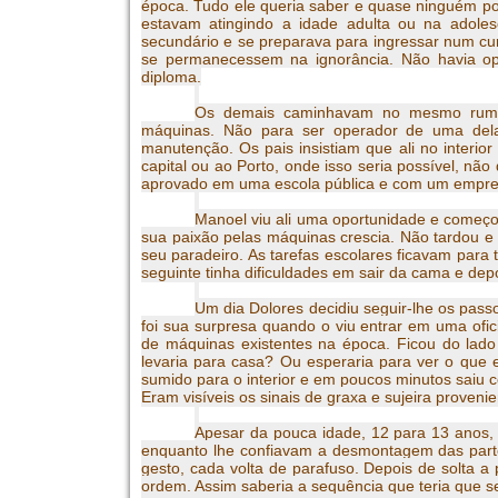
época. Tudo ele queria saber e quase ninguém po
estavam atingindo a idade adulta ou na adoles
secundário e se preparava para ingressar num cur
se permanecessem na ignorância. Não
havia o
diploma.
Os demais caminhavam no mesmo rumo. 
máquinas. Não para ser operador de uma
del
manutenção. Os pais insistiam que ali no interio
capital ou ao Porto, onde isso seria possível, nã
aprovado em uma escola pública e com um empreg
Manoel viu ali uma oportunidade e começ
sua paixão pelas máquinas crescia. Não tardou e
seu paradeiro. As tarefas escolares ficavam para 
seguinte tinha dificuldades em sair da cama e dep
Um dia Dolores decidiu seguir-lhe os pass
foi sua surpresa quando o viu entrar em uma ofi
de máquinas existentes na época. Ficou do lado d
levaria para casa? Ou esperaria para ver o que e
sumido para o interior e em poucos minutos saiu 
Eram visíveis os sinais de graxa e sujeira prove
Apesar da pouca idade, 12 para 13 anos,
enquanto lhe confiavam a desmontagem das part
gesto, cada volta de parafuso. Depois de solta 
ordem. Assim saberia a sequência que teria que se