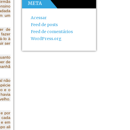
 irmãs
META
ensino
fadada
em um
Acessar
Feed de posts
er de
Feed de comentários
 fazer
WordPress.org
á-lo à
ir ser
quanto
ber de
 manhã
al não
spécie
ço e o
 havia
velho.
 e por
a cada
o e em
po ali