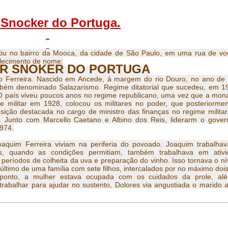
 Snocker do Portuga.
tiu no bairro da Mooca, da cidade de São Paulo, em uma rua de v
elecimento de nome:
R SNOKER DO PORTUGA
io Ferreira. Nascido em Ancede, à margem do rio Douro, no ano de
mbém denominado Salazarismo. Regime ditatorial que sucedeu, em 1
. O país viveu poucos anos no regime republicano, uma vez que a mon
pe militar em 1928, colocou os militares no poder, que posteriormen
osição destacada no cargo de ministro das finanças no regime militar
s. Junto com Marcello Caetano e Albino dos Reis, liderarm o gove
1974.
oaquim Ferreira viviam na periferia do povoado. Joaquim trabalha
res, quando as condições permitiam, também trabalhava em ativi
períodos de colheita da uva e preparação do vinho. Isso tornava o ní
 último de uma família com sete filhos, intercalados por no máximo doi
o ponto, a mulher estava ocupada com os cuidados da prole, al
trabalhar para ajudar no sustento, Dolores via angustiada o marido a
e monárquico constitucional até 1912. Manteve até 