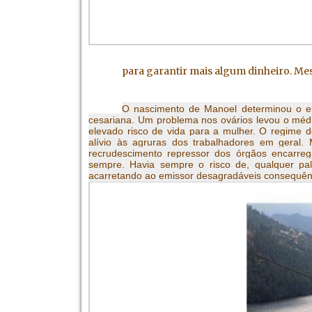
década de 70 do século XX algumas 
implantado o que hoje é denomin
para garantir mais algum dinheiro. Me
O nascimento de Manoel determinou o e
cesariana. Um problema nos ovários levou o méd
elevado risco de vida para a mulher. O regime d
alívio às agruras dos trabalhadores em geral
recrudescimento repressor dos órgãos encarreg
sempre. Havia sempre o risco de, qualquer pal
acarretando ao emissor desagradáveis consequên