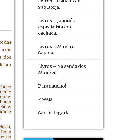
Livros – Gaúcho de
 ao
São Borja.
 que
Livros – Japonês
especialista em
cachaça.
todas
Livros – Mineiro
prios
Sovina.
a dos
do no
Livros – Na senda dos
Monges
Paranaucho!
 Pouco
amente
ram as
Poesia
enhuma
etidas
rantir
Sem categoria
.
ícios,
 Tinha
 nessa