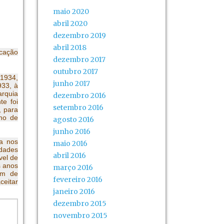
maio 2020
abril 2020
dezembro 2019
abril 2018
ocação
dezembro 2017
outubro 2017
 1934,
junho 2017
933, à
arquia
dezembro 2016
te foi
setembro 2016
, para
rno de
agosto 2016
junho 2016
va nos
maio 2016
dades
abril 2016
vel de
s anos
março 2016
ém de
fevereiro 2016
ceitar
janeiro 2016
dezembro 2015
a
novembro 2015