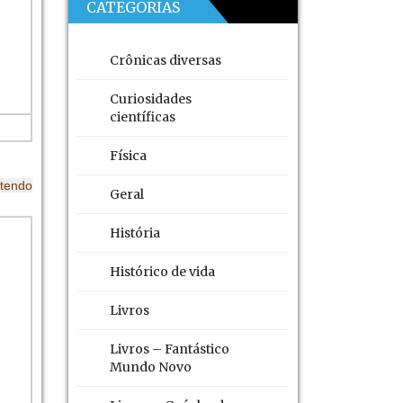
CATEGORIAS
Crônicas diversas
Curiosidades
científicas
Física
 tendo
Geral
História
il,
ento
Histórico de vida
tes,
Livros
Livros – Fantástico
io.
Mundo Novo
 Até