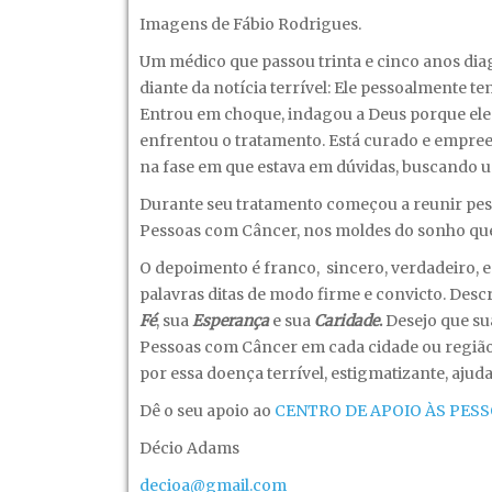
Imagens de Fábio Rodrigues.
um
médico
Um médico que passou trinta e cinco anos dia
que
diante da notícia terrível: Ele pessoalmente 
teve
Entrou em choque, indagou a Deus porque ele t
câncer!
enfrentou o tratamento. Está curado e empree
na fase em que estava em dúvidas, buscando um
Durante seu tratamento começou a reunir pes
Pessoas com Câncer, nos moldes do sonho que 
O depoimento é franco, sincero, verdadeiro, 
palavras ditas de modo firme e convicto. Desc
Fé
, sua
Esperança
e sua
Caridade
.
Desejo que sua
Pessoas com Câncer em cada cidade ou região.
por essa doença terrível, estigmatizante, aju
Dê o seu apoio ao
CENTRO DE APOIO ÀS PES
Décio Adams
decioa@gmail.com