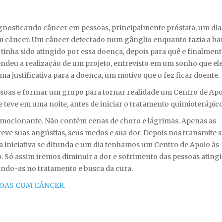
gnosticando câncer em pessoas, principalmente próstata, um dia
tem câncer. Um câncer detectado num gânglio enquanto fazia a ba
inha sido atingido por essa doença, depois para quê e finalment
ndeu a realização de um projeto, entrevisto em um sonho que ele
a justificativa para a doença, um motivo que o fez ficar doente.
soas e formar um grupo para tornar realidade um Centro de Apo
teve em uma noite, antes de iniciar o tratamento quimioterápico
emocionante. Não contém cenas de choro e lágrimas. Apenas as
reve suas angústias, seus medos e sua dor. Depois nos transmite 
 iniciativa se difunda e um dia tenhamos um Centro de Apoio às
 Só assim iremos diminuir a dor e sofrimento das pessoas ating
dando-as no tratamento e busca da cura.
SOAS COM CÂNCER.