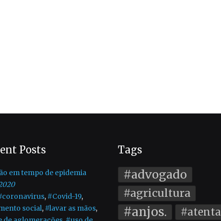
ent Posts
Tags
#advogado
ão em tempo de epidemia
2020
#agricultura
#coronavirus
,
#Covid-19
,
mento social
,
#lavar as mãos
,
#anjos.
#atent
e de aglomerações
,
#uso de