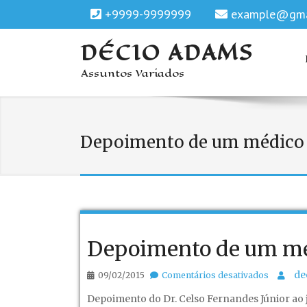
+9999-9999999
example@gma
DÉCIO ADAMS
Assuntos Variados
Depoimento de um médico q
Depoimento de um méd
em
de
09/02/2015
Comentários desativados
Depoime
Depoimento do Dr. Celso Fernandes Júnior ao 
de