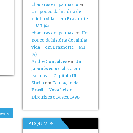
chacaras em palmas to
em
Um pouco da história de
minha vida – em Brasnorte
– MT (4)
chacaras em palmas
em
Um
pouco da história de minha
vida – em Brasnorte – MT
(4)
Andre Gonçalves
em
Um
japonês especialista em
cachaça – Capítulo III
Sheila
em
Educação do
Brasil – Nova Lei de
Diretrizes e Bases, 1998.
er »
ARQUIVOS