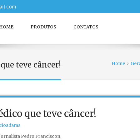
il.com
HOME
PRODUTOS
CONTATOS
ue teve câncer!
Home
›
Ger
ico que teve câncer!
cioadams
nto
jornalista Pedro Franciscon.