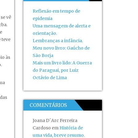
Reflexão em tempo de
 se vê
epidemia
rba.
Uma mensagem de alerta e
e
orientação.
 teve
Lembranças a infância.
Meu novo livro: Gaúcho de
São Borja
io às
Mais um livro lido: A Guerra
.
do Paraguai, por Luiz
Octávio de Lima
sua
idas
COMENTÁRIOS
Joana D´Arc Ferreira
Cardoso
em
História de
uma vida, breve resumo.