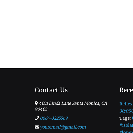
Contact Us
Rece
4031 Linda Lane Santa Monica, CA
Reflex
90403
30/05/
0664-3225569
Tags:
#isola
youremail@gmail.com
#long